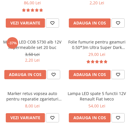
Covorase SUZUKI
86,00 Lei
2,20 Lei
Folie Geamuri
Covorase TOYOTA
Huse Volan Auto
Covorase VOLKSWAGEN
Huse Volan cu Ac si Ata
VEZI VARIANTE
ADAUGA IN COS
Huse Volan din Piele Ecologica
Covorase VOLVO
Huse Volan din Piele Ecologica cu
Tavite Portbagaj
Silicon
Module LED COB 5730 alb 12V
Folie fumurie pentru geamuri
-37%
impermeabile set 20 buc
0.50*3m Ultra Super Dark
Huse Volan Piele Naturala
Black 1%
3,50 Lei
29,00 Lei
Huse Volan Silicon
2,20 Lei
Nuca Volan
Odorizante Auto
ADAUGA IN COS
ADAUGA IN COS
Oglinda Retrovizoare
Ornamente Auto
Marker retus vopsea auto
Lampa LED spate 5 functii 12V
Ornamente Pedale Auto
pentru reparatie zgarieturi
Renault Fiat Iveco
caroserie
8,00 Lei
54,00 Lei
Ornamente Protectie Portiera
Ornamente Schimbator Viteza
VEZI VARIANTE
ADAUGA IN COS
Ornamente Toba Auto