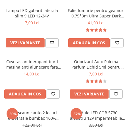
Lampi BEC SPATE
Spray-uri / Solutii / Uleiuri de
Covorase KIA
Roboti Pornire Auto
Capace Prezoane
Lampi GABARIT
ungere
Lampa LED gabarit laterala
Folie fumurie pentru geamuri
Covorase MAN
Sigurante Auto
Lampi NR. INMATRICULARE
slim 9 LED 12-24V
0.75*3m Ultra Super Dark
Carcase Chei Auto
Black 1%
7,00 Lei
41,00 Lei
Lampi PLAFON
Covorase MAZDA
Ventilator Auto
Carcasa cheie Audi
Lampi Logo PORTIERE
Covorase MERCEDES
Carcasa cheie Bmw
Lampi JANTE
Carcasa cheie Dacia
Covorase MG
VEZI VARIANTE
ADAUGA IN COS
Dispersoare Capac Lampa
Carcasa Cheie Fiat
Covorase MINI
Lanterne
Carcasa Cheie Ford
Covorase NISSAN
Lumini Ambientale Auto
Covoras antiderapant bord
Odorizant Auto Paloma
Carcasa Cheie Hyundai
masina anti alunecare fara
Parfum Lichid 5ml pentru
Covorase OPEL
Carcasa Cheie Mercedes Benz
Lumini de zi, DRL
lipire
Masina, Diverse Arome
14,00 Lei
7,00 Lei
Covorase PEUGEOT
Carcasa Cheie Opel
Proiectoare Auto
Carcasa Cheie Peugeot
Covorase PORSCHE
Carcasa Cheie Renault
ADAUGA IN COS
VEZI VARIANTE
Covorase RENAULT
Carcasa Cheie Skoda
Covorase SEAT
Carcasa Cheie Toyota
Covorase SKODA
Huse scaune auto 2 locuri
Module LED COB 5730
-30%
-37%
Carcasa Cheie Volkswagen
universale bumbac 100%
albastru 12V impermeabile
Covorase SsangYong
Cotiere Auto
pentru scaune fata masina
set 20 buc
122,00 Lei
3,50 Lei