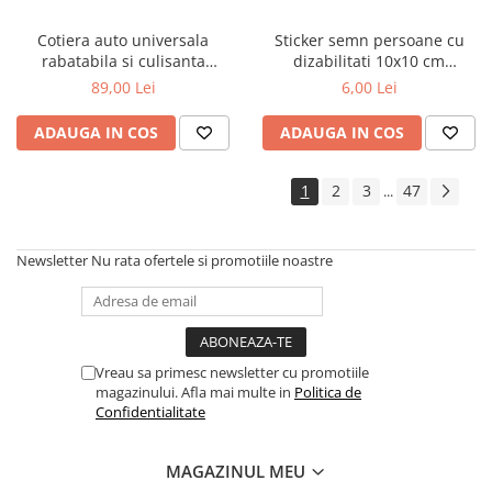
Cotiera auto universala
Sticker semn persoane cu
rabatabila si culisanta
dizabilitati 10x10 cm
reglabila neagra
informare auto
89,00 Lei
6,00 Lei
ADAUGA IN COS
ADAUGA IN COS
1
2
3
47
...
Newsletter
Nu rata ofertele si promotiile noastre
Vreau sa primesc newsletter cu promotiile
magazinului. Afla mai multe in
Politica de
Confidentialitate
MAGAZINUL MEU