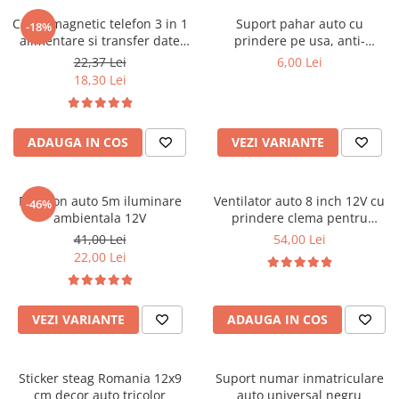
Parasolare Auto
Cablu magnetic telefon 3 in 1
Suport pahar auto cu
-18%
alimentare si transfer date
prindere pe usa, anti-
Plasa elastica & Organizator Auto
universal cu 3 capete
alunecare, universal
22,37 Lei
6,00 Lei
Prelate Auto
18,30 Lei
Scrumiere Auto
Stergatoare Parbriz
ADAUGA IN COS
VEZI VARIANTE
Suport Auto Ochelari
Suporti Numar Inmatriculare
Fir neon auto 5m iluminare
Ventilator auto 8 inch 12V cu
-46%
Suporti Pahar Auto
ambientala 12V
prindere clema pentru
masina
Suporti Telefon Auto
41,00 Lei
54,00 Lei
22,00 Lei
Tetiera Auto
VEZI VARIANTE
ADAUGA IN COS
Sticker steag Romania 12x9
Suport numar inmatriculare
cm decor auto tricolor
auto universal negru