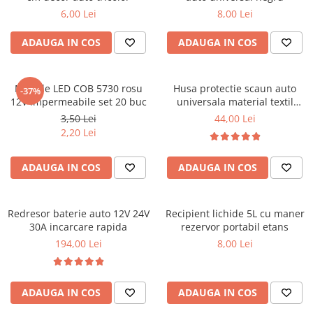
6,00 Lei
8,00 Lei
ADAUGA IN COS
ADAUGA IN COS
Module LED COB 5730 rosu
Husa protectie scaun auto
-37%
12V impermeabile set 20 buc
universala material textil
106x47 cm neagra
3,50 Lei
44,00 Lei
2,20 Lei
ADAUGA IN COS
ADAUGA IN COS
Redresor baterie auto 12V 24V
Recipient lichide 5L cu maner
30A incarcare rapida
rezervor portabil etans
194,00 Lei
8,00 Lei
ADAUGA IN COS
ADAUGA IN COS