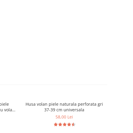
piele
Husa volan piele naturala perforata gri
Ornamen
NOU
ru volan
37-39 cm universala
ar
58,00 Lei