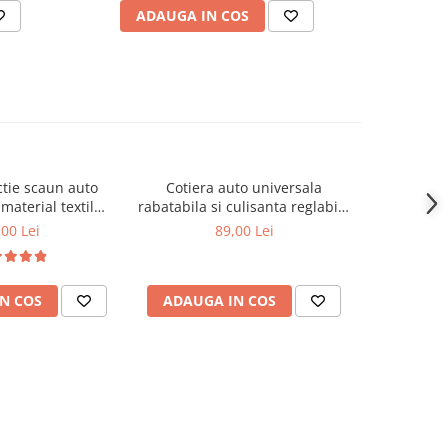
ADAUGA IN COS
V
tie scaun auto
Cotiera auto universala
Pistol lipi
material textil
rabatabila si culisanta reglabila
cu 200 cap
 cm neagra
neagra
s
,00 Lei
89,00 Lei
N COS
ADAUGA IN COS
ADAUG