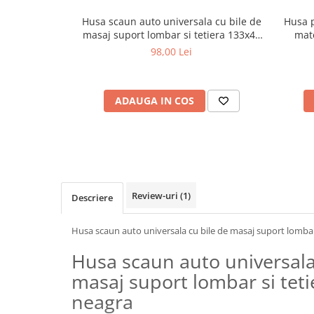
Cotiere Auto
Husa scaun auto universala cu bile de
Husa p
Folie Geamuri
masaj suport lombar si tetiera 133x47
mate
cm gri
98,00 Lei
Huse Volan Auto
Huse Volan cu Ac si Ata
Huse Volan din Piele Ecologica
ADAUGA IN COS
Huse Volan din Piele Ecologica cu
Silicon
Huse Volan Piele Naturala
Huse Volan Silicon
Nuca Volan
Review-uri
(1)
Descriere
Odorizante Auto
Oglinda Retrovizoare
Husa scaun auto universala cu bile de masaj suport lombar
Ornamente Auto
Husa scaun auto universala
Ornamente Pedale Auto
masaj suport lombar si tet
Ornamente Protectie Portiera
neagra
Ornamente Schimbator Viteza