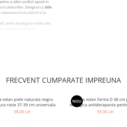
tru a oferi confort sporit in
ul calatoriilor. Designul cu
bile
 relaxarea musculaturii si la
il, piele ecologica si bile din
ntru interiorul masinii.
inerea unei pozitii corecte a
onfort suplimentar.
e potriveste pe majoritatea
rindere stabil, fiind potrivita
imp la volan.
FRECVENT CUMPARATE IMPREUNA
 volan piele naturala negru
Husa volan forma D 38 cm 
NOU
ura rosie 37-39 cm universala
ecologica antiderapanta pent
sport
58,00 Lei
59,00 Lei