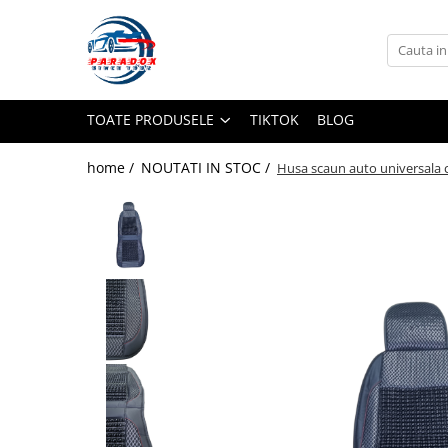
Toate Produsele
ACCESORII AUTO
TOATE PRODUSELE
TIKTOK
BLOG
Abtibild / Sticker Auto
Baby on Board
home /
NOUTATI IN STOC /
Husa scaun auto universala c
Diverse modele
Limitare de viteza
RO; EU
Semn incepator
Accesorii Camping
Accesorii Curatare Auto
Accesorii Sezon Rece
Accesorii Siguranta Auto
Banda Reflectorizanta