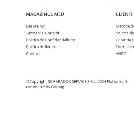
Covorase MINI
MAGAZINUL MEU
CLIENTI
Covorase NISSAN
Covorase OPEL
Despre noi
Metode de
Termeni si Conditii
Politica d
Covorase PEUGEOT
Politica de Confidentialitate
Garantia 
Covorase PORSCHE
Politica de livrare
Formular 
Covorase RENAULT
Contact
ANPC
Covorase SEAT
Covorase SKODA
Covorase SsangYong
©Copyright SC PARADOX SERVICE S.R.L. 2024
Platforma E-
commerce by Gomag
Covorase SUZUKI
Covorase TOYOTA
Covorase VOLKSWAGEN
Covorase VOLVO
Tavite Portbagaj