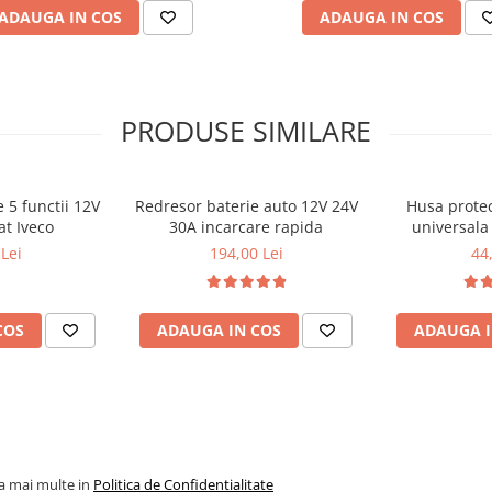
ADAUGA IN COS
ADAUGA IN COS
PRODUSE SIMILARE
 5 functii 12V
Redresor baterie auto 12V 24V
Husa protec
at Iveco
30A incarcare rapida
universala 
106x47
Lei
194,00 Lei
44
COS
ADAUGA IN COS
ADAUGA I
la mai multe in
Politica de Confidentialitate