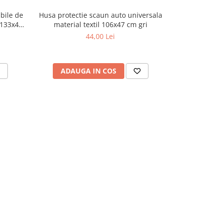
bile de
Husa protectie scaun auto universala
Husa scaun 
 133x47
material textil 106x47 cm gri
magnetice ma
44,00 Lei
ADAUGA IN COS
ADAU