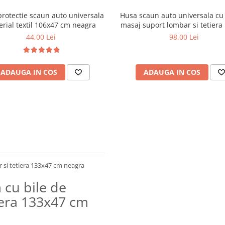
rotectie scaun auto universala
Husa scaun auto universala cu 
rial textil 106x47 cm neagra
masaj suport lombar si tetiera
cm maro
44,00 Lei
98,00 Lei
ADAUGA IN COS
ADAUGA IN COS
 si tetiera 133x47 cm neagra
 cu bile de
iera 133x47 cm