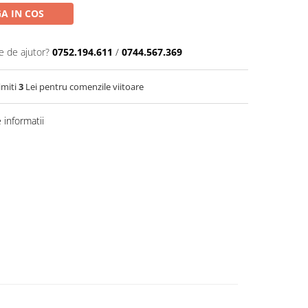
A IN COS
e de ajutor?
0752.194.611
/
0744.567.369
imiti
3
Lei pentru comenzile viitoare
informatii