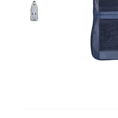
Bare Portbagaj
Brelocuri Auto Metalice Chei
Capace Prezoane
Carcase Chei Auto
Carcasa cheie Audi
Carcasa cheie Bmw
Carcasa cheie Dacia
Carcasa Cheie Fiat
Carcasa Cheie Ford
Carcasa Cheie Hyundai
Carcasa Cheie Mercedes Benz
Carcasa Cheie Opel
Carcasa Cheie Peugeot
Carcasa Cheie Renault
Distribuie
pe
Carcasa Cheie Skoda
Facebook
Carcasa Cheie Toyota
Carcasa Cheie Volkswagen