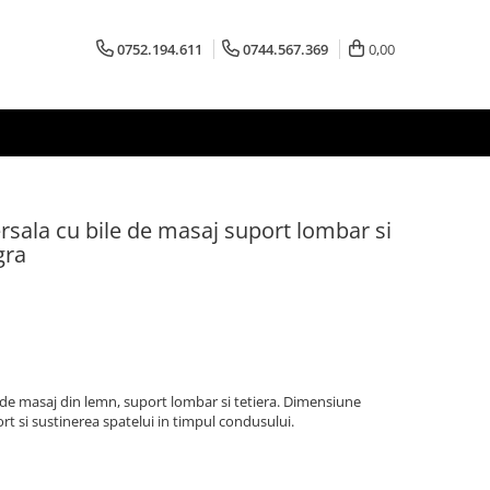
0752.194.611
0744.567.369
0,00
sala cu bile de masaj suport lombar si
gra
 de masaj din lemn, suport lombar si tetiera. Dimensiune
t si sustinerea spatelui in timpul condusului.