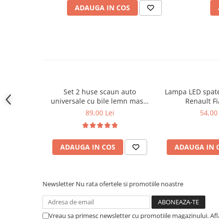
Covorase CHEVROLET
ADAUGA IN COS
Tip produs: husa scaun auto
Covorase CITROEN
Compatibilitate: universala – majoritatea scaunelor auto
Covorase DACIA
Dimensiune:
133 × 47 cm
Material:
textil, piele ecologica si bile din lemn
Covorase DS
Elemente incluse:
suport lombar si tetiera
Culoare:
negru
Covorase FIAT
Covorase FORD
Pretul afisat este
per bucata
.
Set 2 huse scaun auto
Lampa LED spate
Covorase HONDA
universale cu bile lemn masaj
Renault Fi
Covorase HYUNDAI
128x40 cm
89,00 Lei
54,00 
Covorase ISUZU
Covorase IVECO
ADAUGA IN COS
ADAUGA IN 
Covorase KIA
Covorase MAN
Covorase MAZDA
Newsletter
Nu rata ofertele si promotiile noastre
Covorase MERCEDES
Covorase MG
Vreau sa primesc newsletter cu promotiile magazinului. Af