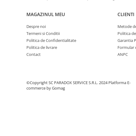
MONTAJ
Covorase MINI
Panourile au un design flexibil si se monteaza usor pe parb
MAGAZINUL MEU
CLIENTI
Covorase NISSAN
interiorul vehiculului.
Alimentarea se face prin USB 5V / 2A, iar cablul de aproxim
Covorase OPEL
Despre noi
Metode de
usoara in interiorul masinii.
Termeni si Conditii
Politica d
Covorase PEUGEOT
Politica de Confidentialitate
Garantia 
Covorase PORSCHE
SPECIFICATII (PER PANOU)
Politica de livrare
Formular 
Covorase RENAULT
numar LED-uri: 1536 LED
Contact
ANPC
dimensiune per panou: 595 x 120 mm =
(Lungime 59.5
Covorase SEAT
control: aplicatie mobila + telecomanda (bateria nu este
conectivitate: Bluetooth
Covorase SKODA
alimentare: USB 5V / 2A
Covorase SsangYong
©Copyright SC PARADOX SERVICE S.R.L. 2024
Platforma E-
commerce by Gomag
Covorase SUZUKI
INSTALARE
Covorase TOYOTA
Descarca aplicatia iPixel (scanare cod QR)
Activeaza Bluetooth pe telefon
Covorase VOLKSWAGEN
Conecteaza panoul LED in aplicatie
Covorase VOLVO
Personalizeaza mesajele sau animatiile dorite
Tavite Portbagaj