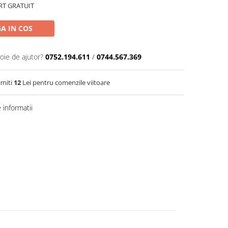
ORT GRATUIT
A IN COS
oie de ajutor?
0752.194.611
/
0744.567.369
imiti
12
Lei pentru comenzile viitoare
informatii