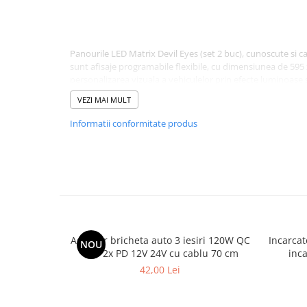
Ornamente Toba Auto
Parasolare Auto
Panourile LED Matrix Devil Eyes (set 2 buc), cunoscute si ca
Plasa elastica & Organizator Auto
sunt afisaje programabile flexibile, cu dimensiunea de 5
Prelate Auto
personalizarea vizuala a vehiculelor prin efecte luminoase s
Datorita tehnologiei LED Matrix si numarului de 1536 LED-uri
Scrumiere Auto
VEZI MAI MULT
vizibil chiar si de la distanta, fiind ideal pentru efecte vizua
personalizate sau animatii dinamice.
Stergatoare Parbriz
Informatii conformitate produs
Setul contine 2 panouri, permitand afisarea completa a efec
Suport Auto Ochelari
dreapta) la dimensiune maxima, pentru un impact vizual p
Suporti Numar Inmatriculare
UTILIZARE
Suporti Pahar Auto
Panourile pot fi utilizate pentru:
Suporti Telefon Auto
camion, TIR, dube sau autoturisme
Tetiera Auto
montaj pe parbriz, geamuri laterale sau luneta
Adaptor bricheta auto 3 iesiri 120W QC
Incarca
mesaje personalizate in trafic
NOU
COVORASE AUTO
USB 2x PD 12V 24V cu cablu 70 cm
inc
animatii si efecte vizuale
Covorase AUDI
reclame si afisaj promotional
42,00 Lei
branding pentru vehicule
Covorase BMW
decor LED modern