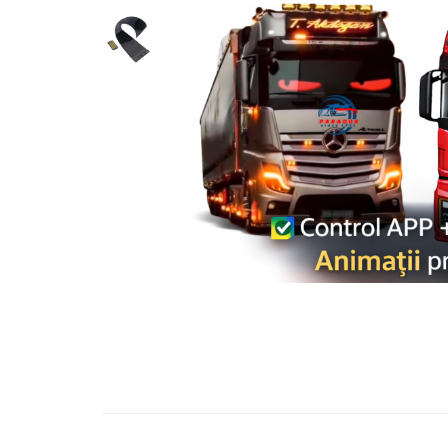
Bare Portbagaj
Brelocuri Auto Metalice Chei
Capace Prezoane
Carcase Chei Auto
Carcasa cheie Audi
Carcasa cheie Bmw
Carcasa cheie Dacia
Carcasa Cheie Fiat
Carcasa Cheie Ford
Carcasa Cheie Hyundai
Carcasa Cheie Mercedes Benz
Carcasa Cheie Opel
Carcasa Cheie Peugeot
Carcasa Cheie Renault
Distribuie
pe
Carcasa Cheie Skoda
Facebook
Carcasa Cheie Toyota
Carcasa Cheie Volkswagen