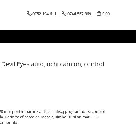
0752.194.611
0744.567.369
0,00
Devil Eyes auto, ochi camion, control
0 mm pentru parbriz auto, cu afisaj programabil si control
. Permite afisarea de mesaje, simboluri si animatii LED
camionului.