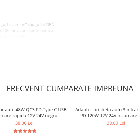
 „ochi camion” sau „ochi TIR”,
95 x 120 mm, concepute pentru
i animatii LED.
 per panou, afisajul este clar si
le tip Devil Eyes, mesaje
tului Devil Eyes (ochi stanga +
uternic si un aspect modern.
FRECVENT CUMPARATE IMPREUNA
tor auto 48W QC3 PD Type C USB
Adaptor bricheta auto 3 intrar
arcare rapida 12V 24V negru
PD 120W 12V 24V incarcare 
38,00 Lei
38,00 Lei