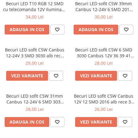
Becuri LED T10 RGB 12 SMD
Becuri LED sofit C5W 39mm
Parasolare Auto
cu telecomanda 12V iluminare
Canbus 12-24V 6 SMD 2016
Plasa elastica & Organizator Auto
ambientala auto
alb rece
34,00 Lei
30,00 Lei
Prelate Auto
ADAUGA IN COS
ADAUGA IN COS
Scrumiere Auto
Stergatoare Parbriz
Becuri LED sofit C5W Canbus
Becuri LED sofit C5W 6 SMD
Suport Auto Ochelari
12-24V 3 SMD 3030 alb rece
3030 Canbus 12V 36 39 41
36 39 41 mm
mm
Suporti Numar Inmatriculare
29,00 Lei
28,00 Lei
Suporti Pahar Auto
VEZI VARIANTE
VEZI VARIANTE
Suporti Telefon Auto
Tetiera Auto
Becuri LED sofit C5W 31mm
Becuri LED sofit C5W Canbus
Canbus 12-24V 6 SMD 3030
12V 12 SMD 2016 alb rece 36
alb rece
39 mm
28,00 Lei
26,00 Lei
ADAUGA IN COS
VEZI VARIANTE