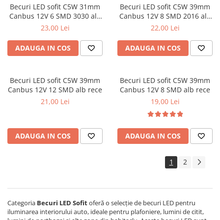
Becuri LED sofit C5W 31mm
Becuri LED sofit C5W 39mm
Canbus 12V 6 SMD 3030 alb
Canbus 12V 8 SMD 2016 alb
rece
rece
23,00 Lei
22,00 Lei
ADAUGA IN COS
ADAUGA IN COS
Becuri LED sofit C5W 39mm
Becuri LED sofit C5W 39mm
Canbus 12V 12 SMD alb rece
Canbus 12V 8 SMD alb rece
21,00 Lei
19,00 Lei
ADAUGA IN COS
ADAUGA IN COS
1
2
Categoria
Becuri LED Sofit
oferă o selecție de becuri LED pentru
iluminarea interiorului auto, ideale pentru plafoniere, lumini de citit,