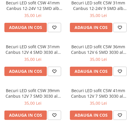
Covorase SUZUKI
Becuri LED sofit C5W 41mm
Becuri LED sofit C5W 31mm
Folie Geamuri
Canbus 12-24V 12 SMD alb
Canbus 12-24V 9 SMD alb
Covorase TOYOTA
Huse Volan Auto
rece
rece
35,00 Lei
35,00 Lei
Covorase VOLKSWAGEN
Huse Volan cu Ac si Ata
ADAUGA IN COS
ADAUGA IN COS
Huse Volan din Piele Ecologica
Covorase VOLVO
Huse Volan din Piele Ecologica cu
Tavite Portbagaj
Silicon
Becuri LED sofit C5W 31mm
Becuri LED sofit C5W 36mm
Huse Volan Piele Naturala
Canbus 12V 4 SMD 3030 alb
Canbus 12V 6 SMD 3030 alb
Huse Volan Silicon
rece
rece
35,00 Lei
35,00 Lei
Nuca Volan
ADAUGA IN COS
ADAUGA IN COS
Odorizante Auto
Oglinda Retrovizoare
Becuri LED sofit C5W 39mm
Becuri LED sofit C5W 41mm
Ornamente Auto
Canbus 12V 7 SMD 3030 alb
Canbus 12V 7 SMD 3030 alb
Ornamente Pedale Auto
rece
rece
35,00 Lei
35,00 Lei
Ornamente Protectie Portiera
ADAUGA IN COS
ADAUGA IN COS
Ornamente Schimbator Viteza
Ornamente Toba Auto