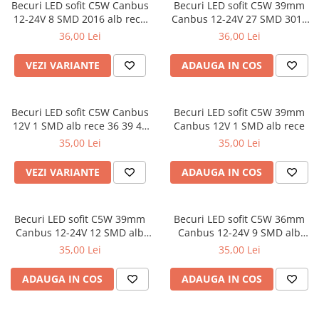
Lampi BEC SPATE
Becuri LED sofit C5W Canbus
Becuri LED sofit C5W 39mm
Spray-uri / Solutii / Uleiuri de
Covorase KIA
Roboti Pornire Auto
12-24V 8 SMD 2016 alb rece
Canbus 12-24V 27 SMD 3014
Capace Prezoane
Lampi GABARIT
ungere
31 36 39 41 mm
alb rece
36,00 Lei
36,00 Lei
Covorase MAN
Sigurante Auto
Lampi NR. INMATRICULARE
Carcase Chei Auto
Lampi PLAFON
Covorase MAZDA
Ventilator Auto
Carcasa cheie Audi
VEZI VARIANTE
ADAUGA IN COS
Lampi Logo PORTIERE
Covorase MERCEDES
Carcasa cheie Bmw
Lampi JANTE
Carcasa cheie Dacia
Covorase MG
Becuri LED sofit C5W Canbus
Becuri LED sofit C5W 39mm
Dispersoare Capac Lampa
Carcasa Cheie Fiat
Covorase MINI
12V 1 SMD alb rece 36 39 41
Canbus 12V 1 SMD alb rece
Lanterne
Carcasa Cheie Ford
mm
35,00 Lei
35,00 Lei
Covorase NISSAN
Lumini Ambientale Auto
Carcasa Cheie Hyundai
Covorase OPEL
VEZI VARIANTE
ADAUGA IN COS
Carcasa Cheie Mercedes Benz
Lumini de zi, DRL
Covorase PEUGEOT
Carcasa Cheie Opel
Proiectoare Auto
Carcasa Cheie Peugeot
Covorase PORSCHE
Becuri LED sofit C5W 39mm
Becuri LED sofit C5W 36mm
Carcasa Cheie Renault
Canbus 12-24V 12 SMD alb
Canbus 12-24V 9 SMD alb
Covorase RENAULT
rece
rece
Carcasa Cheie Skoda
35,00 Lei
35,00 Lei
Covorase SEAT
Carcasa Cheie Toyota
ADAUGA IN COS
ADAUGA IN COS
Covorase SKODA
Carcasa Cheie Volkswagen
Covorase SsangYong
Cotiere Auto