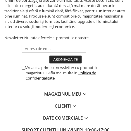
lumini de portbagaj și alte zone din habitaclu. Aceste becuri LED sunt
eficiente energetic, au o durată de viață mai mare decât becurile
tradiționale și oferă o lumină clară, fără flicker, pentru un interior auto
bine iluminat. Produsele sunt compatibile cu majoritatea mașinilor și
includ diverse socluri și formate, facilitând upgrade-ul iluminatului
interior cu soluții moderne și economice.
Newsletter
Nu rata ofertele si promotiile noastre
Vreau sa primesc newsletter cu promotiile
magazinului. Afla mai multe in
Politica de
Confidentialitate
MAGAZINUL MEU
CLIENTI
DATE COMERCIALE
SUPORT CLIENTI
LUNI-VINERI 10:00-17:00