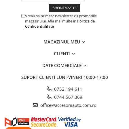
Parasolare Auto
Plasa elastica & Organizator Auto
Vreau sa primesc newsletter cu promotiile
magazinului. Afla mai multe in
Politica de
Prelate Auto
Confidentialitate
Scrumiere Auto
Stergatoare Parbriz
MAGAZINUL MEU
Suport Auto Ochelari
CLIENTI
Suporti Numar Inmatriculare
DATE COMERCIALE
Suporti Pahar Auto
Suporti Telefon Auto
SUPORT CLIENTI
LUNI-VINERI 10:00-17:00
Tetiera Auto
0752.194.611
0744.567.369
office@accesoriiauto.com.ro