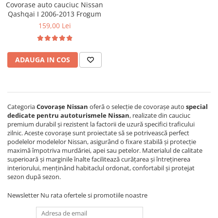
Covorase SUZUKI
Covorase auto cauciuc Nissan
Folie Geamuri
Qashqai I 2006-2013 Frogum
Covorase TOYOTA
Huse Volan Auto
159,00 Lei
Covorase VOLKSWAGEN
Huse Volan cu Ac si Ata
Huse Volan din Piele Ecologica
Covorase VOLVO
ADAUGA IN COS
Huse Volan din Piele Ecologica cu
Tavite Portbagaj
Silicon
Huse Volan Piele Naturala
Huse Volan Silicon
Categoria
Covorașe Nissan
oferă o selecție de covorașe auto
special
Nuca Volan
dedicate pentru autoturismele Nissan
, realizate din cauciuc
Odorizante Auto
premium durabil și rezistent la factorii de uzură specifici traficului
zilnic. Aceste covorașe sunt proiectate să se potrivească perfect
Oglinda Retrovizoare
podelelor modelelor Nissan, asigurând o fixare stabilă și protecție
maximă împotriva murdăriei, apei sau petelor. Materialul de calitate
Ornamente Auto
superioară și marginile înalte facilitează curățarea și întreținerea
Ornamente Pedale Auto
interiorului, menținând habitaclul ordonat, confortabil și protejat
sezon după sezon.
Ornamente Protectie Portiera
Newsletter
Nu rata ofertele si promotiile noastre
Ornamente Schimbator Viteza
Ornamente Toba Auto