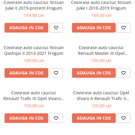
Lampi BEC SPATE
Covorase auto cauciuc Nissan
Covorase auto cauciuc Nissan
Spray-uri / Solutii / Uleiuri de
Covorase KIA
Roboti Pornire Auto
Juke II 2019-prezent Frogum
Juke I 2010-2019 Frogum
Capace Prezoane
Lampi GABARIT
ungere
169,00 Lei
169,00 Lei
Covorase MAN
Sigurante Auto
Lampi NR. INMATRICULARE
Carcase Chei Auto
Lampi PLAFON
Covorase MAZDA
Ventilator Auto
Carcasa cheie Audi
ADAUGA IN COS
ADAUGA IN COS
Lampi Logo PORTIERE
Covorase MERCEDES
Carcasa cheie Bmw
Lampi JANTE
Carcasa cheie Dacia
Covorase MG
Covorase auto cauciuc Nissan
Covorase auto cauciuc
Dispersoare Capac Lampa
Carcasa Cheie Fiat
Qashqai II 2013-2021 Frogum
Covorase MINI
Renault Master III Opel
Lanterne
Carcasa Cheie Ford
Movano B Nissan NV400
169,00 Lei
159,00 Lei
Covorase NISSAN
Frogum El Toro
Lumini Ambientale Auto
Carcasa Cheie Hyundai
Covorase OPEL
ADAUGA IN COS
ADAUGA IN COS
Carcasa Cheie Mercedes Benz
Lumini de zi, DRL
Covorase PEUGEOT
Carcasa Cheie Opel
Proiectoare Auto
Carcasa Cheie Peugeot
Covorase PORSCHE
Covorase auto cauciuc
Covorase auto cauciuc Opel
Carcasa Cheie Renault
Renault Trafic III Opel Vivaro B
Vivaro A Renault Trafic II
Covorase RENAULT
Fiat Talento Nissan NV300
Nissan Primastar Frogum El
Carcasa Cheie Skoda
159,00 Lei
159,00 Lei
Covorase SEAT
Frogum El Toro
Toro
Carcasa Cheie Toyota
ADAUGA IN COS
ADAUGA IN COS
Covorase SKODA
Carcasa Cheie Volkswagen
Covorase SsangYong
Cotiere Auto