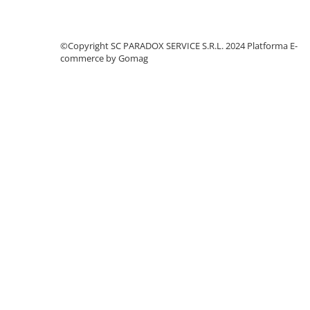
Cotiere Auto
Folie Geamuri
©Copyright SC PARADOX SERVICE S.R.L. 2024
Platforma E-
Huse Volan Auto
commerce by Gomag
Huse Volan cu Ac si Ata
Huse Volan din Piele Ecologica
Huse Volan din Piele Ecologica cu
Silicon
Huse Volan Piele Naturala
Huse Volan Silicon
Nuca Volan
Odorizante Auto
Oglinda Retrovizoare
Ornamente Auto
Ornamente Pedale Auto
Ornamente Protectie Portiera
Ornamente Schimbator Viteza