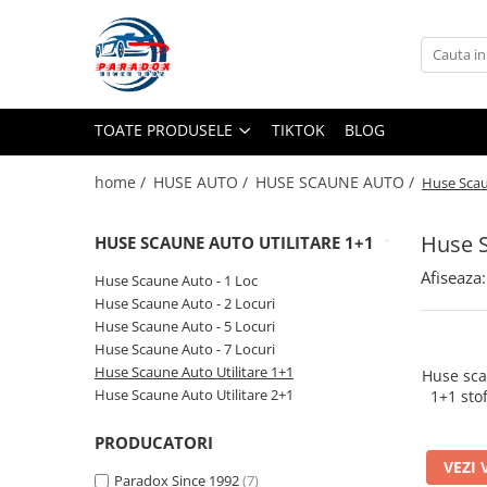
Toate Produsele
ACCESORII AUTO
TOATE PRODUSELE
TIKTOK
BLOG
Abtibild / Sticker Auto
Baby on Board
home /
HUSE AUTO /
HUSE SCAUNE AUTO /
Huse Scau
Diverse modele
Limitare de viteza
Huse S
HUSE SCAUNE AUTO UTILITARE 1+1
RO; EU
Afiseaza:
Huse Scaune Auto - 1 Loc
Semn incepator
Huse Scaune Auto - 2 Locuri
Accesorii Camping
Huse Scaune Auto - 5 Locuri
Huse Scaune Auto - 7 Locuri
Accesorii Curatare Auto
Huse Scaune Auto Utilitare 1+1
Huse sca
Accesorii Sezon Rece
Huse Scaune Auto Utilitare 2+1
1+1 sto
autouti
Accesorii Siguranta Auto
PRODUCATORI
Banda Reflectorizanta
VEZI 
Paradox Since 1992
(7)