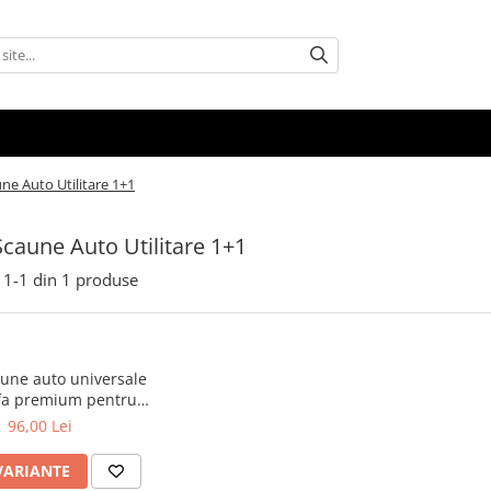
ne Auto Utilitare 1+1
caune Auto Utilitare 1+1
1-
1
din
1
produse
une auto universale
fa premium pentru
litare 2 locuri fata
96,00 Lei
VARIANTE