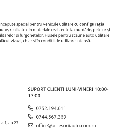
ncepute special pentru vehicule utilitare cu
configurația
une, realizate din materiale rezistente la murdărie, petelor și
ilitarelor și furgonetelor. Husele pentru scaune auto utilitare
cut vizual, chiar și în condiții de utilizare intensă.
SUPORT CLIENTI
LUNI-VINERI 10:00-
17:00
0752.194.611
0744.567.369
sc 1, ap 23
office@accesoriiauto.com.ro