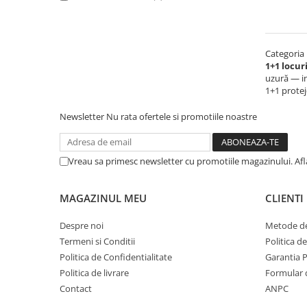
Bare Portbagaj
Brelocuri Auto Metalice Chei
Capace Prezoane
Categoria
Carcase Chei Auto
1+1 locur
uzură — in
Carcasa cheie Audi
1+1 proteje
Carcasa cheie Bmw
Newsletter
Nu rata ofertele si promotiile noastre
Carcasa cheie Dacia
Carcasa Cheie Fiat
Carcasa Cheie Ford
Vreau sa primesc newsletter cu promotiile magazinului. Af
Carcasa Cheie Hyundai
Carcasa Cheie Mercedes Benz
MAGAZINUL MEU
CLIENTI
Carcasa Cheie Opel
Despre noi
Metode de
Carcasa Cheie Peugeot
Termeni si Conditii
Politica d
Carcasa Cheie Renault
Politica de Confidentialitate
Garantia 
Carcasa Cheie Skoda
Politica de livrare
Formular 
Carcasa Cheie Toyota
Contact
ANPC
Carcasa Cheie Volkswagen