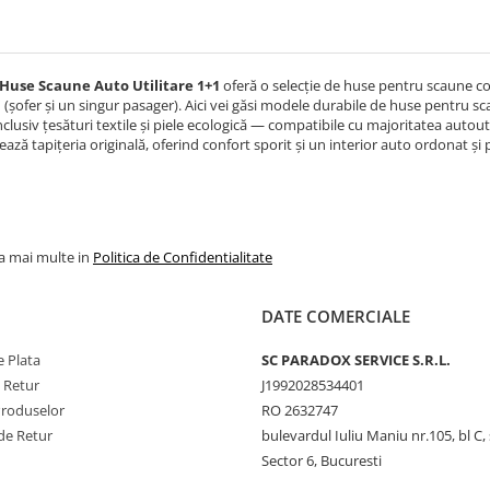
Huse Scaune Auto Utilitare 1+1
oferă o selecție de huse pentru scaune co
i
(șofer și un singur pasager). Aici vei găsi modele durabile de huse pentru sca
clusiv țesături textile și piele ecologică — compatibile cu majoritatea autout
ază tapițeria originală, oferind confort sporit și un interior auto ordonat și plă
la mai multe in
Politica de Confidentialitate
DATE COMERCIALE
 Plata
SC PARADOX SERVICE S.R.L.
e Retur
J1992028534401
Produselor
RO 2632747
de Retur
bulevardul Iuliu Maniu nr.105, bl C, 
Sector 6, Bucuresti