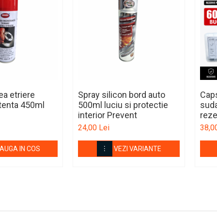
a etriere
Spray silicon bord auto
Caps
tenta 450ml
500ml luciu si protectie
suda
interior Prevent
reze
24,00 Lei
38,0
AUGA IN COS
VEZI VARIANTE