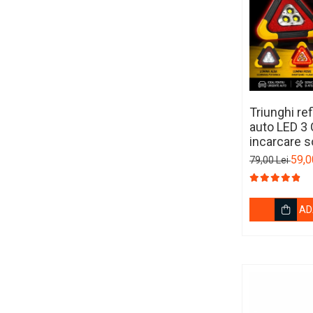
Ornamente Schimbator Viteza
Ornamente Toba Auto
Parasolare Auto
Plasa elastica & Organizator
Auto
Triunghi re
auto LED 3
Prelate Auto
incarcare s
Scrumiere Auto
59,0
79,00 Lei
Stergatoare Parbriz
Suport Auto Ochelari
AD
Suporti Numar Inmatriculare
Suporti Pahar Auto
Suporti Telefon Auto
Tetiera Auto
COVORASE AUTO