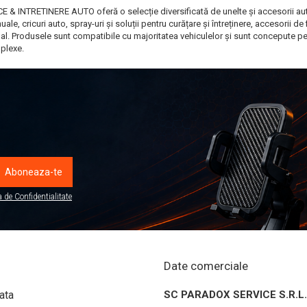
E & INTRETINERE AUTO oferă o selecție diversificată de unelte și accesorii auto pe
ale, cricuri auto, spray-uri și soluții pentru curățare și întreținere, accesorii de 
l. Produsele sunt compatibile cu majoritatea vehiculelor și sunt concepute pentru
mplexe.
a de Confidentialitate
Date comerciale
ata
SC PARADOX SERVICE S.R.L.