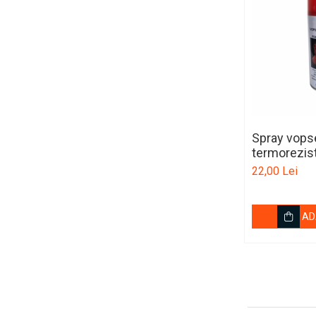
Covorase TOYOTA
Covorase VOLKSWAGEN
Covorase VOLVO
Tavite Portbagaj
ELECTRICE AUTO
Adaptoare Bricheta Auto
Spray vopse
Antene Auto
termorezis
22,00 Lei
Banda izolatoare
Borne Baterie
AD
Bricheta Auto
Cabluri Alimentare Date
Telefon
Cabluri de Pornire
Claxoane Auto