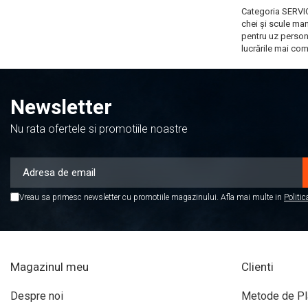
Incarcatoare Auto
Categoria
SERVIC
chei și scule manu
Invertor Auto
pentru uz persona
lucrările mai co
Papuci / Conectori Electrici
Redresoare Auto
Roboti Pornire Auto
Newsletter
Sigurante Auto
Nu rata ofertele si promotiile noastre
Ventilator Auto
ILUMINARE AUTO
Becuri Auto
Vreau sa primesc newsletter cu promotiile magazinului. Afla mai multe in
Politic
Becuri LED Far & Proiector
Becuri Led POZITIE
Becuri Led SEMNAL
Becuri Led STOP FRANA
Magazinul meu
Clienti
Becuri Led SOFIT
Despre noi
Metode de Pl
Becuri Led BORD