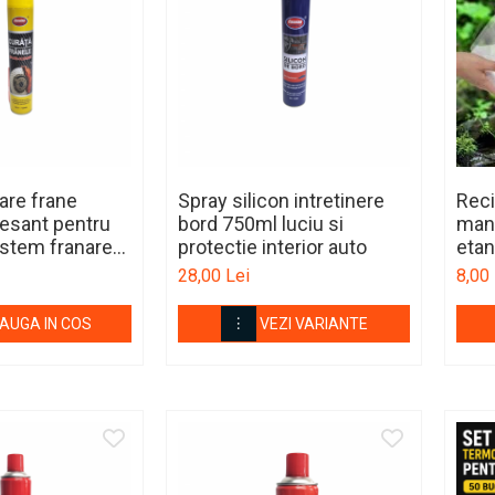
are frane
Spray silicon intretinere
Reci
esant pentru
bord 750ml luciu si
mane
sistem franare
protectie interior auto
eta
28,00 Lei
8,00 
AUGA IN COS
VEZI VARIANTE