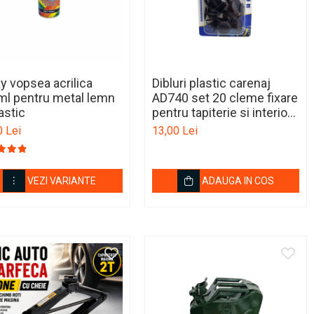
y vopsea acrilica
Dibluri plastic carenaj
l pentru metal lemn
AD740 set 20 cleme fixare
lastic
pentru tapiterie si interior
auto
0 Lei
13,00 Lei
VEZI VARIANTE
ADAUGA IN COS