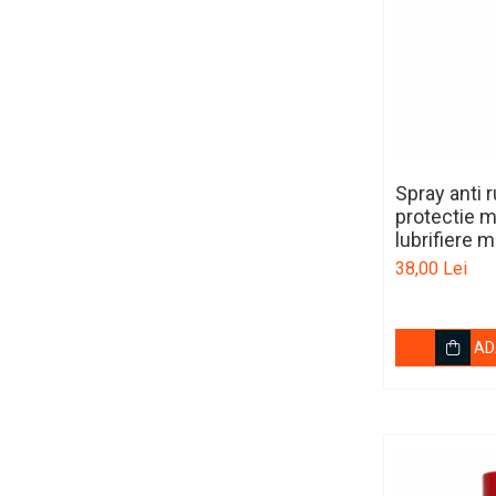
Covorase MAN
Covorase MAZDA
Covorase MERCEDES
Covorase MG
Covorase MINI
Covorase NISSAN
Spray anti 
protectie m
Covorase OPEL
lubrifiere
Covorase PEUGEOT
38,00 Lei
Covorase PORSCHE
Covorase RENAULT
AD
Covorase SEAT
Covorase SKODA
Covorase SsangYong
Covorase SUZUKI