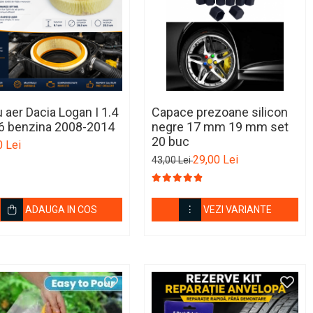
ru aer Dacia Logan I 1.4
Capace prezoane silicon
.6 benzina 2008-2014
negre 17 mm 19 mm set
20 buc
0 Lei
29,00 Lei
43,00 Lei
ADAUGA IN COS
VEZI VARIANTE