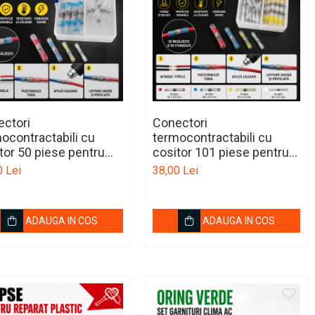
ctori
Conectori
ocontractabili cu
termocontractabili cu
tor 50 piese pentru
cositor 101 piese pentru
re si etansare fire auto
lipire si etansare fire auto
0 Lei
38,00 Lei
ADAUGA IN COS
ADAUGA IN COS