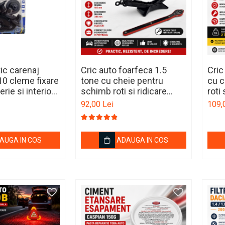
tic carenaj
Cric auto foarfeca 1.5
Cric
10 cleme fixare
tone cu cheie pentru
cu c
erie si interior
schimb roti si ridicare
roti
masina
92,00 Lei
109,
AUGA IN COS
ADAUGA IN COS