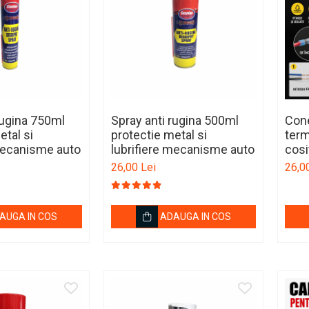
rugina 750ml
Spray anti rugina 500ml
Cone
etal si
protectie metal si
term
 mecanisme auto
lubrifiere mecanisme auto
cosi
lipi
26,00 Lei
26,0
AUGA IN COS
ADAUGA IN COS