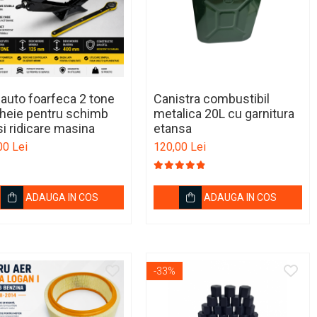
 auto foarfeca 2 tone
Canistra combustibil
heie pentru schimb
metalica 20L cu garnitura
 si ridicare masina
etansa
00 Lei
120,00 Lei
ADAUGA IN COS
ADAUGA IN COS
-33%