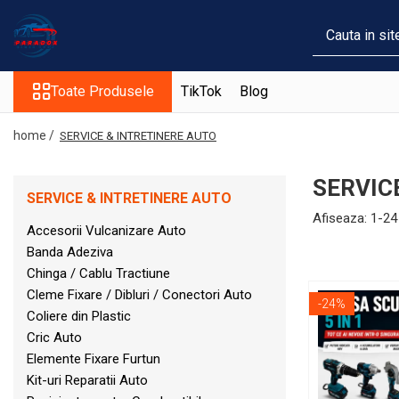
Toate Produsele
Toate Produsele
TikTok
Blog
ACCESORII AUTO
Abtibild / Sticker Auto
home /
SERVICE & INTRETINERE AUTO
Baby on Board
Diverse modele
SERVIC
Limitare de viteza
SERVICE & INTRETINERE AUTO
Afiseaza:
1-
24
RO; EU
Accesorii Vulcanizare Auto
Semn incepator
Banda Adeziva
Accesorii Camping
Chinga / Cablu Tractiune
Accesorii Curatare Auto
Cleme Fixare / Dibluri / Conectori Auto
-24%
Coliere din Plastic
Accesorii Sezon Rece
Cric Auto
Accesorii Siguranta Auto
Elemente Fixare Furtun
Kit-uri Reparatii Auto
Banda Reflectorizanta