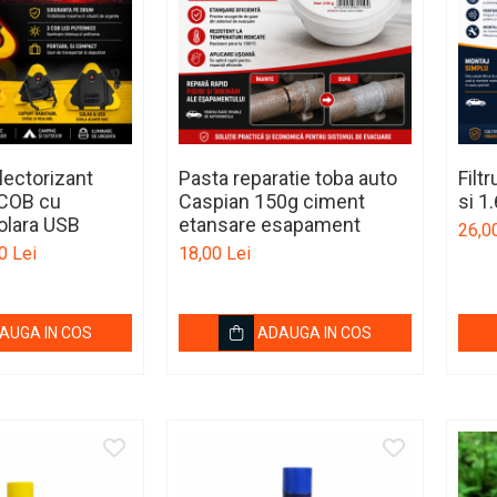
flectorizant
Pasta reparatie toba auto
Filt
 COB cu
Caspian 150g ciment
si 1
olara USB
etansare esapament
26,0
0 Lei
18,00 Lei
AUGA IN COS
ADAUGA IN COS