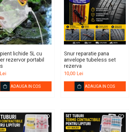
pient lichide 5L cu
Snur reparatie pana
r rezervor portabil
anvelope tubeless set
ns
rezerva
Lei
10,00 Lei
ADAUGA IN COS
ADAUGA IN COS