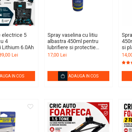
 electrice 5
Spray vaselina cu litiu
Spra
cu 4
albastra 450ml pentru
450m
 Lithium 6.0Ah
lubrifiere si protectie
si p
metal
89,00 Lei
17,00 Lei
14,0
AUGA IN COS
ADAUGA IN COS