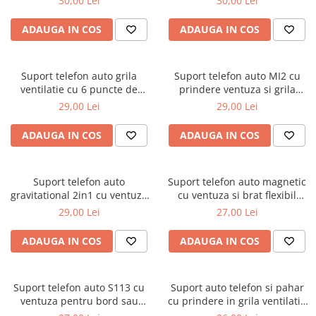
30,00 Lei
30,00 Lei
Covorase SUZUKI
Folie Geamuri
Covorase TOYOTA
Huse Volan Auto
ADAUGA IN COS
ADAUGA IN COS
Covorase VOLKSWAGEN
Huse Volan cu Ac si Ata
Huse Volan din Piele Ecologica
Covorase VOLVO
Suport telefon auto grila
Suport telefon auto MI2 cu
Huse Volan din Piele Ecologica cu
ventilatie cu 6 puncte de
prindere ventuza si grila
Tavite Portbagaj
Silicon
fixare universal
ventilatie
29,00 Lei
29,00 Lei
Huse Volan Piele Naturala
ADAUGA IN COS
ADAUGA IN COS
Huse Volan Silicon
Nuca Volan
Odorizante Auto
Suport telefon auto
Suport telefon auto magnetic
gravitational 2in1 cu ventuza
cu ventuza si brat flexibil
Oglinda Retrovizoare
si grila ventilatie
universal
29,00 Lei
27,00 Lei
Ornamente Auto
Ornamente Pedale Auto
ADAUGA IN COS
ADAUGA IN COS
Ornamente Protectie Portiera
Ornamente Schimbator Viteza
Suport telefon auto S113 cu
Suport auto telefon si pahar
ventuza pentru bord sau
cu prindere in grila ventilatie
Ornamente Toba Auto
parbriz
color