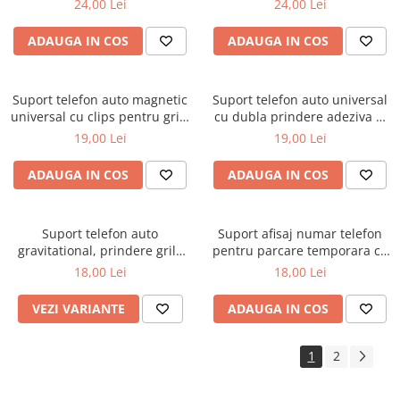
24,00 Lei
24,00 Lei
ADAUGA IN COS
ADAUGA IN COS
Suport telefon auto magnetic
Suport telefon auto universal
universal cu clips pentru grila
cu dubla prindere adeziva si
ventilatie
carlig
19,00 Lei
19,00 Lei
ADAUGA IN COS
ADAUGA IN COS
Suport telefon auto
Suport afisaj numar telefon
gravitational, prindere grila
pentru parcare temporara cu
ventilatie, rotire 360°
betisor parfumat
18,00 Lei
18,00 Lei
VEZI VARIANTE
ADAUGA IN COS
1
2