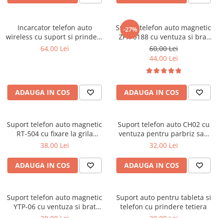
Lampi BEC SPATE
Spray-uri / Solutii / Uleiuri de
Covorase KIA
Roboti Pornire Auto
Capace Prezoane
Lampi GABARIT
ungere
Covorase MAN
Sigurante Auto
Lampi NR. INMATRICULARE
Incarcator telefon auto
Suport telefon auto magnetic
Carcase Chei Auto
-27%
wireless cu suport si prindere
ZPX-0188 cu ventuza si brat
Lampi PLAFON
Covorase MAZDA
Ventilator Auto
Carcasa cheie Audi
grila sau ventuza
reglabil
64,00 Lei
60,00 Lei
Lampi Logo PORTIERE
Covorase MERCEDES
Carcasa cheie Bmw
44,00 Lei
Lampi JANTE
Carcasa cheie Dacia
Covorase MG
Dispersoare Capac Lampa
Carcasa Cheie Fiat
Covorase MINI
Lanterne
ADAUGA IN COS
ADAUGA IN COS
Carcasa Cheie Ford
Covorase NISSAN
Lumini Ambientale Auto
Carcasa Cheie Hyundai
Covorase OPEL
Carcasa Cheie Mercedes Benz
Lumini de zi, DRL
Suport telefon auto magnetic
Suport telefon auto CH02 cu
Covorase PEUGEOT
Carcasa Cheie Opel
RT-504 cu fixare la grila
ventuza pentru parbriz sau
Proiectoare Auto
ventilatie si rotire 360°
bord
Carcasa Cheie Peugeot
38,00 Lei
32,00 Lei
Covorase PORSCHE
Carcasa Cheie Renault
Covorase RENAULT
ADAUGA IN COS
ADAUGA IN COS
Carcasa Cheie Skoda
Covorase SEAT
Carcasa Cheie Toyota
Covorase SKODA
Carcasa Cheie Volkswagen
Suport telefon auto magnetic
Suport auto pentru tableta si
Covorase SsangYong
YTP-06 cu ventuza si brat
telefon cu prindere tetiera
Cotiere Auto
reglabil