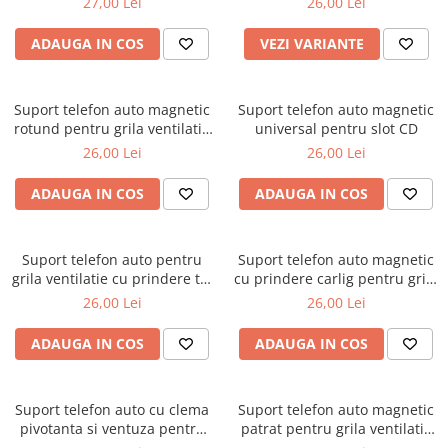
27,00 Lei
26,00 Lei
Parasolare Auto
ADAUGA IN COS
VEZI VARIANTE
Plasa elastica & Organizator Auto
Prelate Auto
Suport telefon auto magnetic
Suport telefon auto magnetic
Scrumiere Auto
rotund pentru grila ventilatie
universal pentru slot CD
Stergatoare Parbriz
universal
26,00 Lei
26,00 Lei
Suport Auto Ochelari
ADAUGA IN COS
ADAUGA IN COS
Suporti Numar Inmatriculare
Suporti Pahar Auto
Suport telefon auto pentru
Suport telefon auto magnetic
Suporti Telefon Auto
grila ventilatie cu prindere tip
cu prindere carlig pentru grila
Tetiera Auto
carlig
ventilatie
26,00 Lei
26,00 Lei
ADAUGA IN COS
ADAUGA IN COS
Suport telefon auto cu clema
Suport telefon auto magnetic
pivotanta si ventuza pentru
patrat pentru grila ventilatie
parbriz
universal