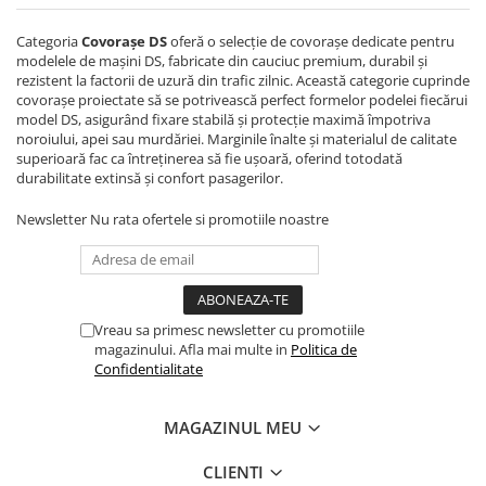
Bare Portbagaj
Brelocuri Auto Metalice Chei
Categoria
Covorașe DS
oferă o selecție de covorașe dedicate pentru
modelele de mașini DS, fabricate din cauciuc premium, durabil și
Capace Prezoane
rezistent la factorii de uzură din trafic zilnic. Această categorie cuprinde
covorașe proiectate să se potrivească perfect formelor podelei fiecărui
Carcase Chei Auto
model DS, asigurând fixare stabilă și protecție maximă împotriva
Carcasa cheie Audi
noroiului, apei sau murdăriei. Marginile înalte și materialul de calitate
superioară fac ca întreținerea să fie ușoară, oferind totodată
Carcasa cheie Bmw
durabilitate extinsă și confort pasagerilor.
Carcasa cheie Dacia
Newsletter
Nu rata ofertele si promotiile noastre
Carcasa Cheie Fiat
Carcasa Cheie Ford
Carcasa Cheie Hyundai
Carcasa Cheie Mercedes Benz
Vreau sa primesc newsletter cu promotiile
Carcasa Cheie Opel
magazinului. Afla mai multe in
Politica de
Carcasa Cheie Peugeot
Confidentialitate
Carcasa Cheie Renault
Carcasa Cheie Skoda
MAGAZINUL MEU
Carcasa Cheie Toyota
CLIENTI
Carcasa Cheie Volkswagen