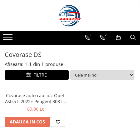
Toate Produsele
ACCESORII AUTO
1
2
Abtibild / Sticker Auto
Baby on Board
Covorase DS
Diverse modele
Afiseaza:
1-
1
din
1
produse
Limitare de viteza
FILTRE
RO; EU
Semn incepator
Accesorii Camping
Covorase auto cauciuc Opel
Astra L 2022+ Peugeot 308 III
Accesorii Curatare Auto
si DS 4 II Frogum
169,00 Lei
Accesorii Sezon Rece
Accesorii Siguranta Auto
ADAUGA IN COS
Banda Reflectorizanta