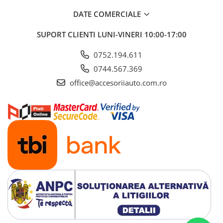
Cotiere Auto
DATE COMERCIALE
Folie Geamuri
SUPORT CLIENTI
LUNI-VINERI 10:00-17:00
Huse Volan Auto
Huse Volan cu Ac si Ata
0752.194.611
Huse Volan din Piele Ecologica
0744.567.369
Huse Volan din Piele Ecologica cu
office@accesoriiauto.com.ro
Silicon
Huse Volan Piele Naturala
Huse Volan Silicon
Nuca Volan
Odorizante Auto
Oglinda Retrovizoare
Ornamente Auto
Ornamente Pedale Auto
Ornamente Protectie Portiera
Ornamente Schimbator Viteza