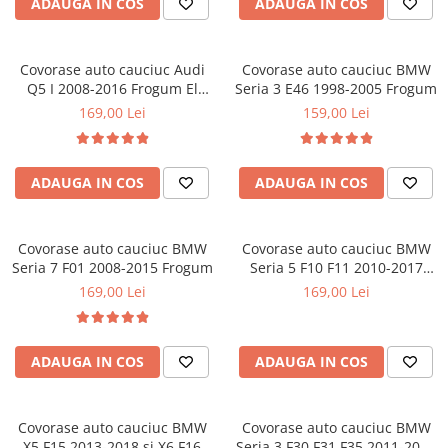
ADAUGA IN COS
ADAUGA IN COS
Ornamente Toba Auto
Parasolare Auto
Covorase auto cauciuc Audi
Covorase auto cauciuc BMW
Plasa elastica & Organizator Auto
Q5 I 2008-2016 Frogum El
Seria 3 E46 1998-2005 Frogum
Toro
169,00 Lei
159,00 Lei
Prelate Auto
Scrumiere Auto
Stergatoare Parbriz
ADAUGA IN COS
ADAUGA IN COS
Suport Auto Ochelari
Suporti Numar Inmatriculare
Covorase auto cauciuc BMW
Covorase auto cauciuc BMW
Seria 7 F01 2008-2015 Frogum
Seria 5 F10 F11 2010-2017
Suporti Pahar Auto
Frogum
169,00 Lei
169,00 Lei
Suporti Telefon Auto
Tetiera Auto
ADAUGA IN COS
ADAUGA IN COS
COVORASE AUTO
Covorase AUDI
Covorase BMW
Covorase auto cauciuc BMW
Covorase auto cauciuc BMW
X5 F15 2013-2018 si X6 F16
Seria 3 F30 F31 F35 2011-2018