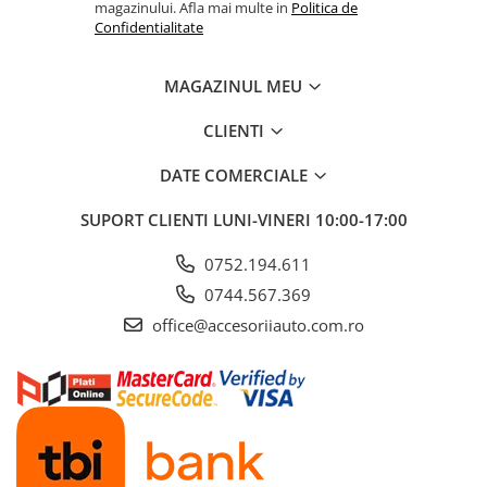
ELECTRICE AUTO
magazinului. Afla mai multe in
Politica de
Confidentialitate
Adaptoare Bricheta Auto
Antene Auto
MAGAZINUL MEU
Banda izolatoare
CLIENTI
Borne Baterie
Bricheta Auto
DATE COMERCIALE
Cabluri Alimentare Date Telefon
SUPORT CLIENTI
LUNI-VINERI 10:00-17:00
Cabluri de Pornire
0752.194.611
Claxoane Auto
0744.567.369
Incarcatoare Auto
office@accesoriiauto.com.ro
Invertor Auto
Papuci / Conectori Electrici
Redresoare Auto
Roboti Pornire Auto
Sigurante Auto