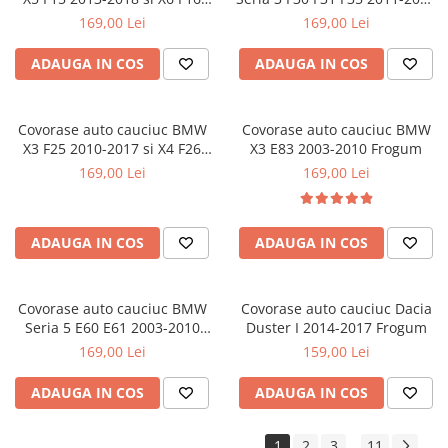
Covorase CHEVROLET
2014-2019 Frogum
Frogum
169,00 Lei
169,00 Lei
Covorase CITROEN
ADAUGA IN COS
ADAUGA IN COS
Covorase DACIA
Covorase DS
Covorase FIAT
Covorase auto cauciuc BMW
Covorase auto cauciuc BMW
X3 F25 2010-2017 si X4 F26
X3 E83 2003-2010 Frogum
Covorase FORD
2014-2018 Frogum
169,00 Lei
169,00 Lei
Covorase HONDA
Covorase HYUNDAI
ADAUGA IN COS
ADAUGA IN COS
Covorase ISUZU
Covorase IVECO
Covorase auto cauciuc BMW
Covorase auto cauciuc Dacia
Covorase KIA
Seria 5 E60 E61 2003-2010
Duster I 2014-2017 Frogum
Covorase MAN
Frogum
169,00 Lei
159,00 Lei
Covorase MAZDA
ADAUGA IN COS
ADAUGA IN COS
Covorase MERCEDES
Covorase MG
1
2
3
11
...