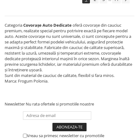
Covorase MINI
Covorase NISSAN
Categoria
Covorașe Auto Dedicate
oferă covorașe din cauciuc
Covorase OPEL
premium, realizate special pentru potrivire exactă pe fiecare model
Covorase PEUGEOT
auto. Aceste covorașe nu sunt universale, ci sunt concepute pentru a
se adapta perfect formei podelei vehiculului, asigurând protecție
Covorase PORSCHE
maximă și stabilitate. Fabricate din cauciuc de calitate superioară,
rezistent la uzură, umezeală și temperaturi extreme, covorașele
Covorase RENAULT
dedicate protejează interiorul mașinii în orice sezon. Marginea înaltă
Covorase SEAT
previne scurgerea lichidelor, iar materialul premium oferă durabilitate
și întreținere ușoară.
Covorase SKODA
Sunt din material de cauciuc de calitate, flexibil si fara miros.
Marca: Frogum Polonia.
Covorase SsangYong
Covorase SUZUKI
Covorase TOYOTA
Newsletter
Nu rata ofertele si promotiile noastre
Covorase VOLKSWAGEN
Covorase VOLVO
Tavite Portbagaj
Vreau sa primesc newsletter cu promotiile