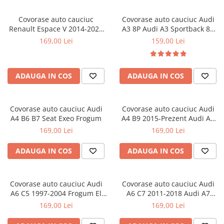
Cotiere Auto
Covorase auto cauciuc
Covorase auto cauciuc Audi
Folie Geamuri
Renault Espace V 2014-2022
A3 8P Audi A3 Sportback 8P
Frogum El Toro
Audi RS3 8P Frogum El Toro
Huse Volan Auto
169,00 Lei
159,00 Lei
Huse Volan cu Ac si Ata
Huse Volan din Piele Ecologica
ADAUGA IN COS
ADAUGA IN COS
Huse Volan din Piele Ecologica cu
Silicon
Huse Volan Piele Naturala
Covorase auto cauciuc Audi
Covorase auto cauciuc Audi
Huse Volan Silicon
A4 B6 B7 Seat Exeo Frogum
A4 B9 2015-Prezent Audi A5
Sportback F5 2016-Prezent
Nuca Volan
169,00 Lei
169,00 Lei
Frogum El Toro
Odorizante Auto
ADAUGA IN COS
ADAUGA IN COS
Oglinda Retrovizoare
Ornamente Auto
Covorase auto cauciuc Audi
Covorase auto cauciuc Audi
Ornamente Pedale Auto
A6 C5 1997-2004 Frogum El
A6 C7 2011-2018 Audi A7
Toro
Sportback I 2010-2017 Frogum
Ornamente Protectie Portiera
169,00 Lei
169,00 Lei
El Toro
Ornamente Schimbator Viteza