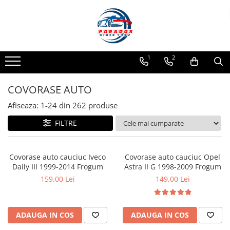
Toate Produsele
ACCESORII AUTO
1
2
Abtibild / Sticker Auto
Baby on Board
COVORASE AUTO
Diverse modele
Afiseaza:
1-
24
din
262
produse
Limitare de viteza
FILTRE
RO; EU
Semn incepator
Accesorii Camping
Covorase auto cauciuc Iveco
Covorase auto cauciuc Opel
Daily III 1999-2014 Frogum
Astra II G 1998-2009 Frogum
Accesorii Curatare Auto
159,00 Lei
149,00 Lei
Accesorii Sezon Rece
Accesorii Siguranta Auto
Banda Reflectorizanta
ADAUGA IN COS
ADAUGA IN COS