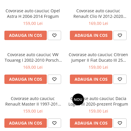
Bare Portbagaj
Brelocuri Auto Metalice Chei
Covorase auto cauciuc Opel
Covorase auto cauciuc
Astra H 2004-2014 Frogum
Renault Clio IV 2012-2020
Capace Prezoane
Frogum El Toro
159,00 Lei
169,00 Lei
Carcase Chei Auto
ADAUGA IN COS
ADAUGA IN COS
Carcasa cheie Audi
Carcasa cheie Bmw
Carcasa cheie Dacia
Covorase auto cauciuc VW
Covorase auto cauciuc Citroen
Carcasa Cheie Fiat
Touareg I 2002-2010 Porsche
Jumper II Fiat Ducato III 250
Cayenne I Frogum
Peugeot Boxer Frogum El Toro
Carcasa Cheie Ford
169,00 Lei
159,00 Lei
Carcasa Cheie Hyundai
ADAUGA IN COS
ADAUGA IN COS
Carcasa Cheie Mercedes Benz
Carcasa Cheie Opel
Carcasa Cheie Peugeot
Covorase auto cauciuc
Covorase auto cauciuc Dacia
NOU
Renault Master II 1997-2010
Logan III 2020-prezent Frogum
Carcasa Cheie Renault
Frogum El Toro
159,00 Lei
159,00 Lei
Carcasa Cheie Skoda
Carcasa Cheie Toyota
ADAUGA IN COS
ADAUGA IN COS
Carcasa Cheie Volkswagen