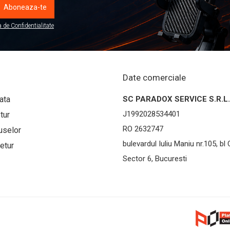
a de Confidentialitate
Date comerciale
ata
SC PARADOX SERVICE S.R.L.
J1992028534401
tur
RO 2632747
uselor
bulevardul Iuliu Maniu nr.105, bl 
etur
Sector 6, Bucuresti