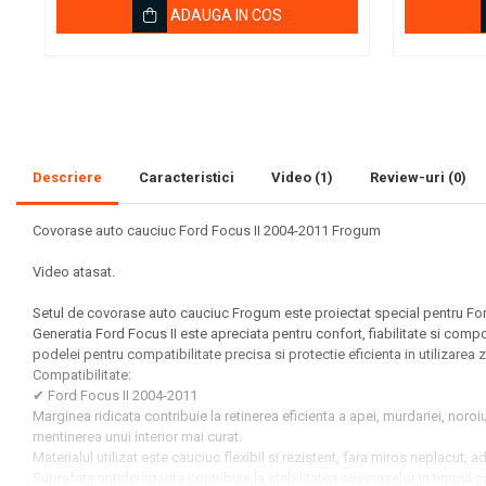
ADAUGA IN COS
Ornamente Schimbator Viteza
Ornamente Toba Auto
Parasolare Auto
Plasa elastica & Organizator
Auto
Descriere
Caracteristici
Video
(1)
Review-uri
(0)
Prelate Auto
Covorase auto cauciuc Ford Focus II 2004-2011 Frogum
Scrumiere Auto
Stergatoare Parbriz
Video atasat.
Suport Auto Ochelari
Setul de covorase auto cauciuc Frogum este proiectat special pentru Ford
Generatia Ford Focus II este apreciata pentru confort, fiabilitate si co
Suporti Numar Inmatriculare
podelei pentru compatibilitate precisa si protectie eficienta in utilizarea z
Suporti Pahar Auto
Compatibilitate:
✔ Ford Focus II 2004-2011
Suporti Telefon Auto
Marginea ridicata contribuie la retinerea eficienta a apei, murdariei, noro
mentinerea unui interior mai curat.
Tetiera Auto
Materialul utilizat este cauciuc flexibil si rezistent, fara miros neplacut
Suprafata antiderapanta contribuie la stabilitatea covoraselor in timpul 
COVORASE AUTO