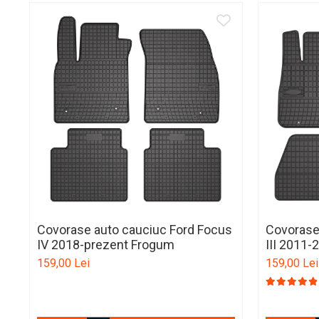
Carcasa Cheie Volkswagen
Cotiere Auto
Folie Geamuri
Huse Volan Auto
Huse Volan cu Ac si Ata
Huse Volan din Piele Ecologica
Huse Volan din Piele Ecologica cu
Silicon
Huse Volan Piele Naturala
Huse Volan Silicon
Nuca Volan
Odorizante Auto
Covorase auto cauciuc Ford Focus
Covorase
IV 2018-prezent Frogum
III 2011
Oglinda Retrovizoare
159,00 Lei
159,00 Lei
Ornamente Auto
Ornamente Pedale Auto
Ornamente Protectie Portiera