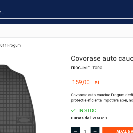
-2011 Frogum
Covorase auto cauc
FROGUM EL TORO
159,00 Lei
Covorase auto cauciuc Frogum dedicat
protectie eficienta impotriva apei, no
IN STOC
Durata de livrare:
1
ADAUGA