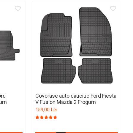
ord
Covorase auto cauciuc Ford Fiesta
gum
V Fusion Mazda 2 Frogum
I
159,00 Lei
1