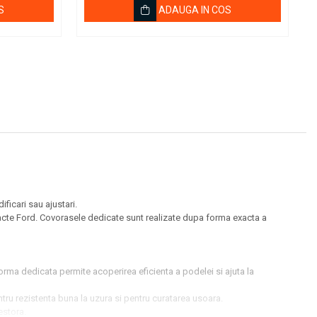
S
ADAUGA IN COS
ficari sau ajustari.
pacte Ford. Covorasele dedicate sunt realizate dupa forma exacta a
Forma dedicata permite acoperirea eficienta a podelei si ajuta la
ntru rezistenta buna la uzura si pentru curatarea usoara.
estora.