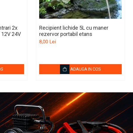
trari 2x
Recipient lichide 5L cu maner
 12V 24V
rezervor portabil etans
8,00 Lei
OS
ADAUGA IN COS