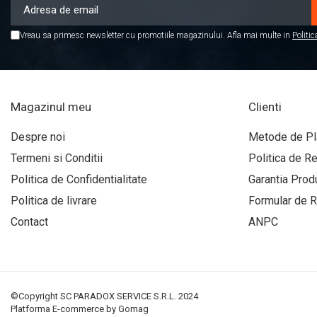
Covorase TOYOTA
Covorase VOLKSWAGEN
Vreau sa primesc newsletter cu promotiile magazinului. Afla mai multe in
Politic
Covorase VOLVO
Tavite Portbagaj
Magazinul meu
Clienti
ELECTRICE AUTO
Adaptoare Bricheta Auto
Despre noi
Metode de Pl
Antene Auto
Termeni si Conditii
Politica de Re
Banda izolatoare
Politica de Confidentialitate
Garantia Prod
Borne Baterie
Politica de livrare
Formular de R
Bricheta Auto
Contact
ANPC
Cabluri Alimentare Date
Telefon
Cabluri de Pornire
©Copyright SC PARADOX SERVICE S.R.L. 2024
Claxoane Auto
Platforma E-commerce by Gomag