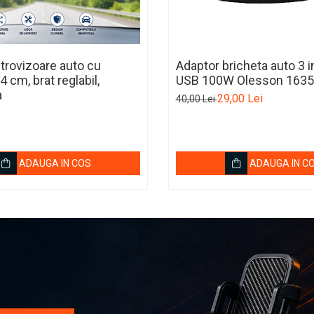
etrovizoare auto cu
Adaptor bricheta auto 3 in
 cm, brat reglabil,
USB 100W Olesson 1635
a
29,00 Lei
40,00 Lei
ADAUGA IN COS
ADAUGA IN C