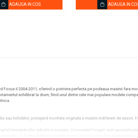
ADAUGA IN COS
ADAUGA IN CO
 Focus II 2004-2011, oferind o potrivire perfecta pe podeaua masinii fara modi
mportamentul echilibrat la drum, fiind unul dintre cele mai populare modele com
ilnica.
iului sau lichidelor, protejand mocheta originala a masinii indiferent de sezon. 
, adaptat temperaturilor ridicate si scazute. Covorasele Frogum sunt apreciate pe
condusului, iar forma dedicata permite montaj rapid si sigur fara deplasarea ac