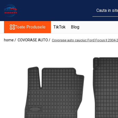
Toate Produsele
Toate Produsele
TikTok
Blog
ACCESORII AUTO
Abtibild / Sticker Auto
home /
COVORASE AUTO /
Covorase auto cauciuc Ford Focus II 2004
Baby on Board
Diverse modele
Limitare de viteza
RO; EU
Semn incepator
Accesorii Camping
Accesorii Curatare Auto
Accesorii Sezon Rece
Accesorii Siguranta Auto
Banda Reflectorizanta