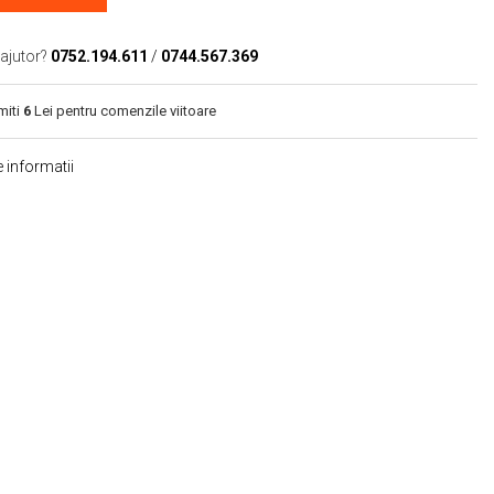
 ajutor?
0752.194.611
/
0744.567.369
miti
6
Lei pentru comenzile viitoare
 informatii