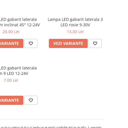
ED gabarit laterala
Lampa LED gabarit laterala 3
m inclinat 45° 12-24V
LED rosie 9-30V
20,00 Lei
13,00 Lei
 VARIANTE
VEZI VARIANTE
ED gabarit laterala
im 9 LED 12-24V
7,00 Lei
 VARIANTE
ui vehiculului si imbunatatirii vizibilitatii in trafic. Lampile