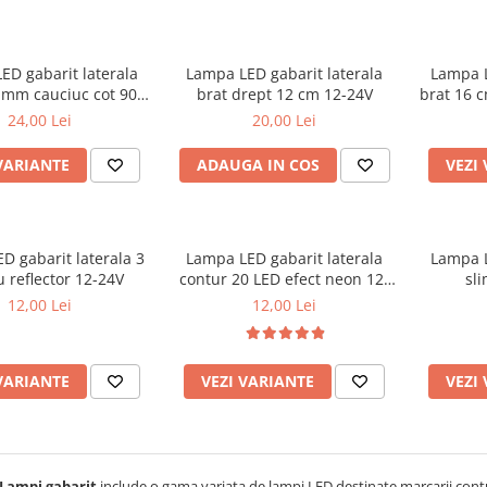
ED gabarit laterala
Lampa LED gabarit laterala
Lampa L
 mm cauciuc cot 90°
brat drept 12 cm 12-24V
brat 16 c
10-30V
24,00 Lei
20,00 Lei
VARIANTE
ADAUGA IN COS
VEZI
D gabarit laterala 3
Lampa LED gabarit laterala
Lampa L
 reflector 12-24V
contur 20 LED efect neon 12-
sl
24V
12,00 Lei
12,00 Lei
VARIANTE
VEZI VARIANTE
VEZI
Lampi gabarit
include o gama variata de lampi LED destinate marcarii conturul