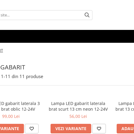
IT
 GABARIT
1-
11
din
11
produse
D gabarit laterala 3
Lampa LED gabarit laterala
Lampa L
i brat oblic 12-24V
brat scurt 13 cm neon 12-24V
brat 13 c
99,00 Lei
56,00 Lei
VARIANTE
VEZI VARIANTE
ADAU