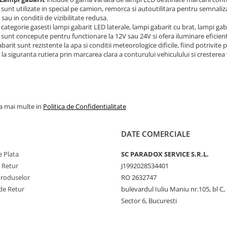
 sunt utilizate in special pe camion, remorca si autoutilitara pentru semnaliz
sau in conditii de vizibilitate redusa.
 categorie gasesti lampi gabarit LED laterale, lampi gabarit cu brat, lampi g
sunt concepute pentru functionare la 12V sau 24V si ofera iluminare eficient
barit sunt rezistente la apa si conditii meteorologice dificile, fiind potrivit
la siguranta rutiera prin marcarea clara a conturului vehiculului si cresterea vizi
la mai multe in
Politica de Confidentialitate
DATE COMERCIALE
 Plata
SC PARADOX SERVICE S.R.L.
e Retur
J1992028534401
Produselor
RO 2632747
de Retur
bulevardul Iuliu Maniu nr.105, bl C, 
Sector 6, Bucuresti