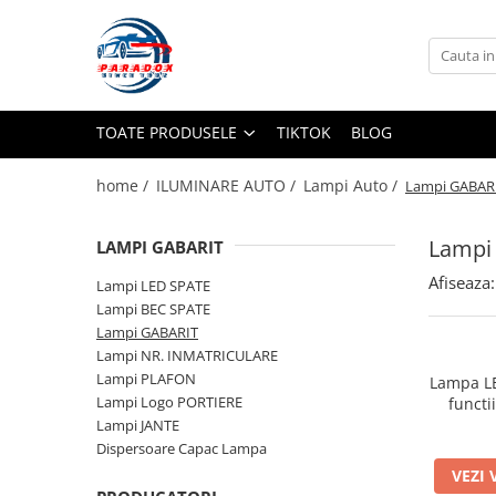
Toate Produsele
ACCESORII AUTO
TOATE PRODUSELE
TIKTOK
BLOG
Abtibild / Sticker Auto
Baby on Board
home /
ILUMINARE AUTO /
Lampi Auto /
Lampi GABAR
Diverse modele
Limitare de viteza
Lampi
LAMPI GABARIT
RO; EU
Afiseaza:
Lampi LED SPATE
Semn incepator
Lampi BEC SPATE
Accesorii Camping
Lampi GABARIT
Lampi NR. INMATRICULARE
Accesorii Curatare Auto
Lampi PLAFON
Lampa LE
Accesorii Sezon Rece
Lampi Logo PORTIERE
functi
Lampi JANTE
Accesorii Siguranta Auto
Dispersoare Capac Lampa
Banda Reflectorizanta
VEZI 