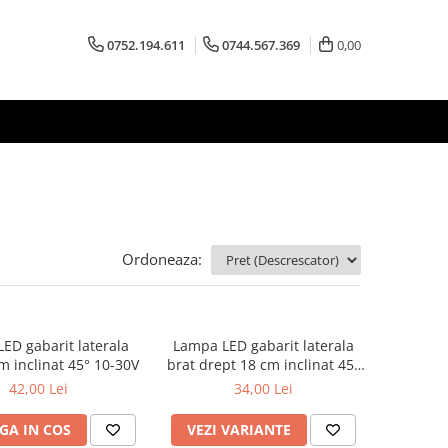
0752.194.611
0744.567.369
0,00
Ordoneaza:
ED gabarit laterala
Lampa LED gabarit laterala
m inclinat 45° 10-30V
brat drept 18 cm inclinat 45°
12-24V
42,00 Lei
34,00 Lei
GA IN COS
VEZI VARIANTE