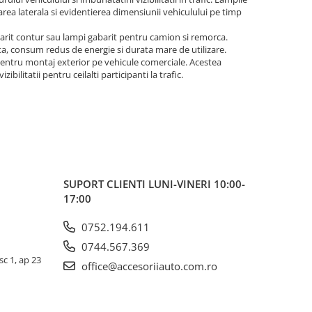
area laterala si evidentierea dimensiunii vehiculului pe timp
abarit contur sau lampi gabarit pentru camion si remorca.
a, consum redus de energie si durata mare de utilizare.
e pentru montaj exterior pe vehicule comerciale. Acestea
bilitatii pentru ceilalti participanti la trafic.
SUPORT CLIENTI
LUNI-VINERI 10:00-
17:00
0752.194.611
0744.567.369
sc 1, ap 23
office@accesoriiauto.com.ro