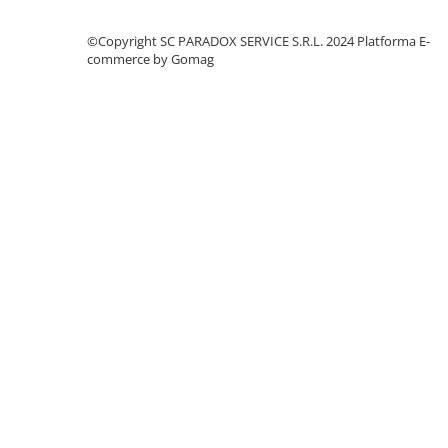
Ornamente Toba Auto
©Copyright SC PARADOX SERVICE S.R.L. 2024
Platforma E-
Parasolare Auto
commerce by Gomag
Plasa elastica & Organizator Auto
Prelate Auto
Scrumiere Auto
Stergatoare Parbriz
Suport Auto Ochelari
Suporti Numar Inmatriculare
Suporti Pahar Auto
Suporti Telefon Auto
Tetiera Auto
COVORASE AUTO
Covorase AUDI
Covorase BMW