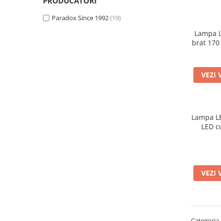
PRODUCATORI
Bare Portbagaj
Brelocuri Auto Metalice Chei
Paradox Since 1992
(19)
Capace Prezoane
Lampa L
brat 170
Carcase Chei Auto
Carcasa cheie Audi
Carcasa cheie Bmw
VEZI 
Carcasa cheie Dacia
Carcasa Cheie Fiat
Carcasa Cheie Ford
Lampa LE
Carcasa Cheie Hyundai
LED cu
Carcasa Cheie Mercedes Benz
Carcasa Cheie Opel
Carcasa Cheie Peugeot
VEZI 
Carcasa Cheie Renault
Carcasa Cheie Skoda
Carcasa Cheie Toyota
Carcasa Cheie Volkswagen
Categoria