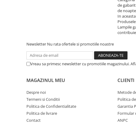
Cotiere Auto
de gabarit
de noapte 
Folie Geamuri
In aceasta
Produsele 
Huse Volan Auto
Lampile ga
contribuie 
Huse Volan cu Ac si Ata
Huse Volan din Piele Ecologica
Newsletter
Nu rata ofertele si promotiile noastre
Huse Volan din Piele Ecologica cu
Silicon
Huse Volan Piele Naturala
Vreau sa primesc newsletter cu promotiile magazinului. Af
Huse Volan Silicon
Nuca Volan
MAGAZINUL MEU
CLIENTI
Odorizante Auto
Despre noi
Metode de
Oglinda Retrovizoare
Termeni si Conditii
Politica d
Ornamente Auto
Politica de Confidentialitate
Garantia 
Politica de livrare
Formular 
Ornamente Pedale Auto
Contact
ANPC
Ornamente Protectie Portiera
Ornamente Schimbator Viteza