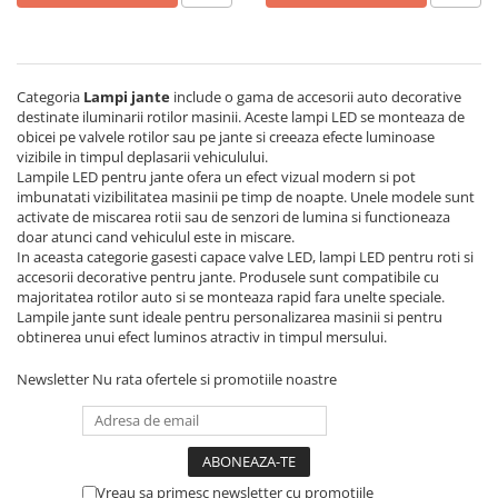
Bare Portbagaj
Brelocuri Auto Metalice Chei
Capace Prezoane
Categoria
Lampi jante
include o gama de accesorii auto decorative
Carcase Chei Auto
destinate iluminarii rotilor masinii. Aceste lampi LED se monteaza de
obicei pe valvele rotilor sau pe jante si creeaza efecte luminoase
Carcasa cheie Audi
vizibile in timpul deplasarii vehiculului.
Carcasa cheie Bmw
Lampile LED pentru jante ofera un efect vizual modern si pot
Carcasa cheie Dacia
imbunatati vizibilitatea masinii pe timp de noapte. Unele modele sunt
activate de miscarea rotii sau de senzori de lumina si functioneaza
Carcasa Cheie Fiat
doar atunci cand vehiculul este in miscare.
Carcasa Cheie Ford
In aceasta categorie gasesti capace valve LED, lampi LED pentru roti si
accesorii decorative pentru jante. Produsele sunt compatibile cu
Carcasa Cheie Hyundai
majoritatea rotilor auto si se monteaza rapid fara unelte speciale.
Carcasa Cheie Mercedes Benz
Lampile jante sunt ideale pentru personalizarea masinii si pentru
obtinerea unui efect luminos atractiv in timpul mersului.
Carcasa Cheie Opel
Carcasa Cheie Peugeot
Newsletter
Nu rata ofertele si promotiile noastre
Carcasa Cheie Renault
Carcasa Cheie Skoda
Carcasa Cheie Toyota
Carcasa Cheie Volkswagen
Vreau sa primesc newsletter cu promotiile