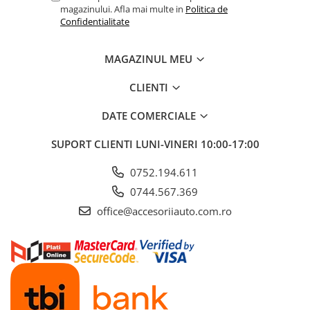
magazinului. Afla mai multe in
Politica de
Cotiere Auto
Confidentialitate
Folie Geamuri
Huse Volan Auto
MAGAZINUL MEU
Huse Volan cu Ac si Ata
CLIENTI
Huse Volan din Piele Ecologica
Huse Volan din Piele Ecologica cu
DATE COMERCIALE
Silicon
Huse Volan Piele Naturala
SUPORT CLIENTI
LUNI-VINERI 10:00-17:00
Huse Volan Silicon
0752.194.611
Nuca Volan
0744.567.369
Odorizante Auto
office@accesoriiauto.com.ro
Oglinda Retrovizoare
Ornamente Auto
Ornamente Pedale Auto
Ornamente Protectie Portiera
Ornamente Schimbator Viteza