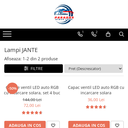
Toate Produsele
ACCESORII AUTO
1
2
Abtibild / Sticker Auto
Baby on Board
Lampi JANTE
Diverse modele
Afiseaza:
1-
2
din
2
produse
Limitare de viteza
FILTRE
RO; EU
Semn incepator
Accesorii Camping
Capace ventil LED auto RGB
Capac ventil LED auto RGB cu
-50%
cu incarcare solara, set 4 buc
incarcare solara
Accesorii Curatare Auto
144,00 Lei
36,00 Lei
Accesorii Sezon Rece
72,00 Lei
Accesorii Siguranta Auto
Banda Reflectorizanta
ADAUGA IN COS
ADAUGA IN COS