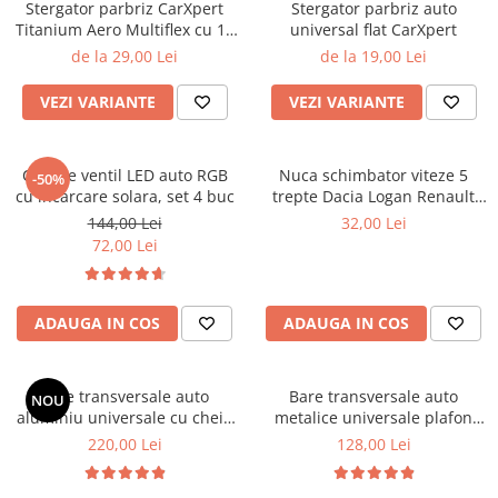
Lampi BEC SPATE
Stergator parbriz CarXpert
Stergator parbriz auto
Spray-uri / Solutii / Uleiuri de
Covorase KIA
Roboti Pornire Auto
Titanium Aero Multiflex cu 15
universal flat CarXpert
Capace Prezoane
Lampi GABARIT
ungere
adaptoare
de la 29,00 Lei
de la 19,00 Lei
Covorase MAN
Sigurante Auto
Lampi NR. INMATRICULARE
Carcase Chei Auto
Lampi PLAFON
Covorase MAZDA
Ventilator Auto
Carcasa cheie Audi
VEZI VARIANTE
VEZI VARIANTE
Lampi Logo PORTIERE
Covorase MERCEDES
Carcasa cheie Bmw
Lampi JANTE
Carcasa cheie Dacia
Covorase MG
Capace ventil LED auto RGB
Nuca schimbator viteze 5
Dispersoare Capac Lampa
-50%
Carcasa Cheie Fiat
cu incarcare solara, set 4 buc
Covorase MINI
trepte Dacia Logan Renault
Lanterne
Carcasa Cheie Ford
Megane Clio Scenic
144,00 Lei
32,00 Lei
Covorase NISSAN
Lumini Ambientale Auto
Carcasa Cheie Hyundai
72,00 Lei
Covorase OPEL
Carcasa Cheie Mercedes Benz
Lumini de zi, DRL
Covorase PEUGEOT
Carcasa Cheie Opel
Proiectoare Auto
ADAUGA IN COS
ADAUGA IN COS
Carcasa Cheie Peugeot
Covorase PORSCHE
Carcasa Cheie Renault
Covorase RENAULT
Carcasa Cheie Skoda
Bare transversale auto
Bare transversale auto
NOU
Covorase SEAT
Carcasa Cheie Toyota
aluminiu universale cu cheie
metalice universale plafon
Covorase SKODA
pentru bare longitudinale
120 cm set 2 buc
220,00 Lei
128,00 Lei
Carcasa Cheie Volkswagen
inaltate set 2 buc
Covorase SsangYong
Cotiere Auto