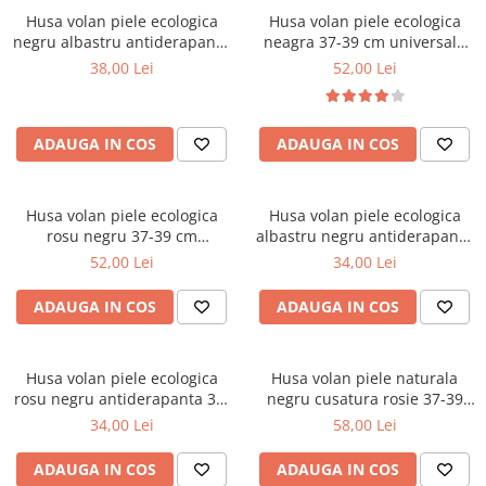
Husa volan piele ecologica
Husa volan piele ecologica
negru albastru antiderapanta
neagra 37-39 cm universala
37-39 cm universala AD6-18B
design sport modern
38,00 Lei
52,00 Lei
ADAUGA IN COS
ADAUGA IN COS
Husa volan piele ecologica
Husa volan piele ecologica
rosu negru 37-39 cm
albastru negru antiderapanta
universala design sport
37-39 cm universala AD6-22B
52,00 Lei
34,00 Lei
modern
ADAUGA IN COS
ADAUGA IN COS
Husa volan piele ecologica
Husa volan piele naturala
rosu negru antiderapanta 37-
negru cusatura rosie 37-39
39 cm universala AD6-22R
cm universala
34,00 Lei
58,00 Lei
ADAUGA IN COS
ADAUGA IN COS