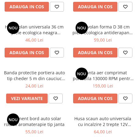
Covorase SUZUKI
Folie Geamuri
ADAUGA IN COS
ADAUGA IN COS
Covorase TOYOTA
Huse Volan Auto
Covorase VOLKSWAGEN
Huse Volan cu Ac si Ata
Husa volan universala 36 cm
Husa volan forma D 38 cm
NOU
NOU
Huse Volan din Piele Ecologica
Covorase VOLVO
piele ecologica neagra
piele ecologica antiderapanta
Huse Volan din Piele Ecologica cu
perforata
pentru volan sport
46,00 Lei
59,00 Lei
Tavite Portbagaj
Silicon
Huse Volan Piele Naturala
ADAUGA IN COS
ADAUGA IN COS
Huse Volan Silicon
Nuca Volan
Banda protectie portiera auto
Suflanta aer comprimat
NOU
Odorizante Auto
tip cheder 5 m din cauciuc
portabila 130000 RPM pentru
universala
curatare PC, laptop si auto
Oglinda Retrovizoare
24,00 Lei
159,00 Lei
Ornamente Auto
VEZI VARIANTE
ADAUGA IN COS
Ornamente Pedale Auto
Ornamente Protectie Portiera
Ornament bord auto solar
Husa scaun auto universala
NOU
Ornamente Schimbator Viteza
rotativ aromaterapie tip janta
cu incalzire 2 trepte 12V
pentru scaun fata masina
55,00 Lei
64,00 Lei
Ornamente Toba Auto