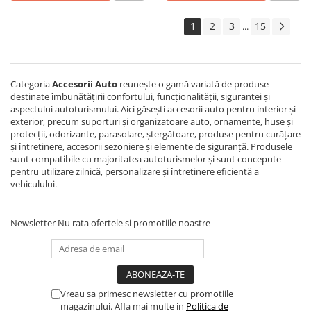
1
2
3
15
...
Categoria
Accesorii Auto
reunește o gamă variată de produse
destinate îmbunătățirii confortului, funcționalității, siguranței și
aspectului autoturismului. Aici găsești accesorii auto pentru interior și
exterior, precum suporturi și organizatoare auto, ornamente, huse și
protecții, odorizante, parasolare, ștergătoare, produse pentru curățare
și întreținere, accesorii sezoniere și elemente de siguranță. Produsele
sunt compatibile cu majoritatea autoturismelor și sunt concepute
pentru utilizare zilnică, personalizare și întreținere eficientă a
vehiculului.
Newsletter
Nu rata ofertele si promotiile noastre
Vreau sa primesc newsletter cu promotiile
magazinului. Afla mai multe in
Politica de