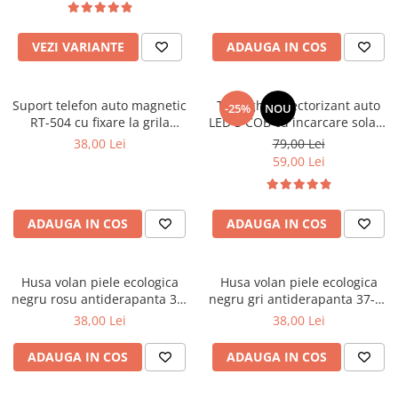
Parasolare Auto
Plasa elastica & Organizator Auto
VEZI VARIANTE
ADAUGA IN COS
Prelate Auto
Scrumiere Auto
Suport telefon auto magnetic
Triunghi reflectorizant auto
-25%
NOU
RT-504 cu fixare la grila
LED 3 COB cu incarcare solara
Stergatoare Parbriz
ventilatie si rotire 360°
USB
38,00 Lei
79,00 Lei
Suport Auto Ochelari
59,00 Lei
Suporti Numar Inmatriculare
Suporti Pahar Auto
ADAUGA IN COS
ADAUGA IN COS
Suporti Telefon Auto
Tetiera Auto
Husa volan piele ecologica
Husa volan piele ecologica
negru rosu antiderapanta 37-
negru gri antiderapanta 37-39
39 cm universala AD6-18R
cm universala AD6-18G
38,00 Lei
38,00 Lei
ADAUGA IN COS
ADAUGA IN COS