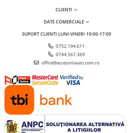
Ventilator Auto
CLIENTI
ILUMINARE AUTO
DATE COMERCIALE
Becuri Auto
Becuri LED Far & Proiector
SUPORT CLIENTI
LUNI-VINERI 10:00-17:00
Becuri Led POZITIE
0752.194.611
Becuri Led SEMNAL
0744.567.369
Becuri Led STOP FRANA
Becuri Led SOFIT
office@accesoriiauto.com.ro
Becuri Led BORD
Becuri HALOGEN
Becuri XENON
Becuri STICLA
Girofare Auto
Lampi Auto
Lampi LED SPATE
Lampi BEC SPATE