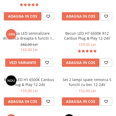
Covorase CHEVROLET
Covorase CITROEN
ADAUGA IN COS
ADAUGA IN COS
Covorase DACIA
Covorase DS
Covorase FIAT
Lampa LED semnalizare
Becuri LED H7 6500K R12
-33%
dinamica dreapta 6 functii 12-
Canbus Plug & Play 12-24V
Covorase FORD
24V
242,00 Lei
159,00 Lei
Covorase HONDA
163,00 Lei
Covorase HYUNDAI
VEZI VARIANTE
ADAUGA IN COS
Covorase ISUZU
Covorase IVECO
Becuri LED H1 6500K Canbus
Set 2 lampi spate remorca 5
NOU
Covorase KIA
Plug & Play 12-24V
functii cu bec 12-24V
Covorase MAN
159,00 Lei
152,00 Lei
Covorase MAZDA
ADAUGA IN COS
ADAUGA IN COS
Covorase MERCEDES
Covorase MG