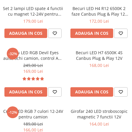
Ornamente Toba Auto
Set 2 lampi LED spate 4 functii
Becuri LED H4 R12 6500K 2
cu magnet 12-24V pentru
faze Canbus Plug & Play 12-
Parasolare Auto
remorca
24V
179,00 Lei
172,00 Lei
Plasa elastica & Organizator Auto
ADAUGA IN COS
ADAUGA IN COS
Prelate Auto
Scrumiere Auto
Stergatoare Parbriz
Panou LED RGB Devil Eyes
Becuri LED H7 6500K 4S
-32%
auto, ochi camion, control APP
Canbus Plug & Play 12V
Suport Auto Ochelari
595x120 mm
249,00 Lei
168,00 Lei
Suporti Numar Inmatriculare
169,00 Lei
Suporti Pahar Auto
Suporti Telefon Auto
ADAUGA IN COS
ADAUGA IN COS
Tetiera Auto
COVORASE AUTO
Cruce LED RGB 7 culori 12-24V
Girofar 240 LED stroboscopic
-12%
Covorase AUDI
pentru camion
magnetic 7 functii 12V
Covorase BMW
189,00 Lei
164,00 Lei
166,00 Lei