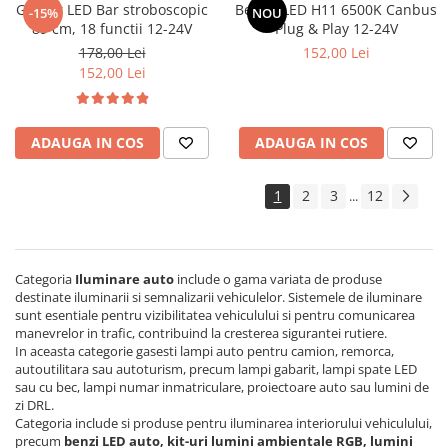
Girofar LED Bar stroboscopic
Becuri LED H11 6500K Canbus
-15%
NOU
Covorase MINI
89 cm, 18 functii 12-24V
Plug & Play 12-24V
Covorase NISSAN
178,00 Lei
152,00 Lei
152,00 Lei
Covorase OPEL
Covorase PEUGEOT
ADAUGA IN COS
ADAUGA IN COS
Covorase PORSCHE
Covorase RENAULT
1
2
3
12
...
Covorase SEAT
Covorase SKODA
Covorase SsangYong
Categoria
Iluminare auto
include o gama variata de produse
destinate iluminarii si semnalizarii vehiculelor. Sistemele de iluminare
Covorase SUZUKI
sunt esentiale pentru vizibilitatea vehiculului si pentru comunicarea
Covorase TOYOTA
manevrelor in trafic, contribuind la cresterea sigurantei rutiere.
In aceasta categorie gasesti lampi auto pentru camion, remorca,
Covorase VOLKSWAGEN
autoutilitara sau autoturism, precum lampi gabarit, lampi spate LED
sau cu bec, lampi numar inmatriculare, proiectoare auto sau lumini de
Covorase VOLVO
zi DRL.
Tavite Portbagaj
Categoria include si produse pentru iluminarea interiorului vehiculului,
precum
benzi LED auto, kit-uri lumini ambientale RGB, lumini