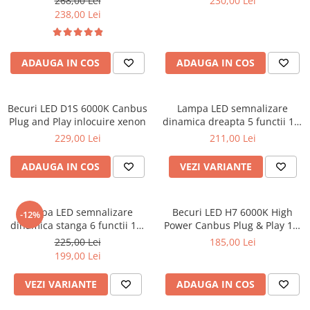
268,00 Lei
230,00 Lei
Cotiere Auto
238,00 Lei
Folie Geamuri
Huse Volan Auto
ADAUGA IN COS
ADAUGA IN COS
Huse Volan cu Ac si Ata
Huse Volan din Piele Ecologica
Becuri LED D1S 6000K Canbus
Lampa LED semnalizare
Huse Volan din Piele Ecologica cu
Plug and Play inlocuire xenon
dinamica dreapta 5 functii 12-
Silicon
24V
229,00 Lei
211,00 Lei
Huse Volan Piele Naturala
Huse Volan Silicon
ADAUGA IN COS
VEZI VARIANTE
Nuca Volan
Odorizante Auto
Lampa LED semnalizare
Becuri LED H7 6000K High
-12%
Oglinda Retrovizoare
dinamica stanga 6 functii 12-
Power Canbus Plug & Play 12-
24V
24V
Ornamente Auto
225,00 Lei
185,00 Lei
199,00 Lei
Ornamente Pedale Auto
Ornamente Protectie Portiera
VEZI VARIANTE
ADAUGA IN COS
Ornamente Schimbator Viteza