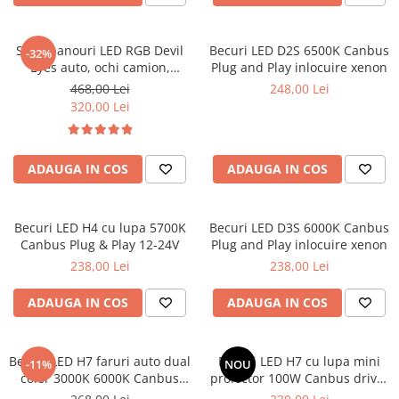
Bare Portbagaj
Brelocuri Auto Metalice Chei
Set 2 panouri LED RGB Devil
Becuri LED D2S 6500K Canbus
-32%
Capace Prezoane
Eyes auto, ochi camion,
Plug and Play inlocuire xenon
Carcase Chei Auto
control APP 595x120 mm
468,00 Lei
248,00 Lei
320,00 Lei
Carcasa cheie Audi
Carcasa cheie Bmw
Carcasa cheie Dacia
ADAUGA IN COS
ADAUGA IN COS
Carcasa Cheie Fiat
Carcasa Cheie Ford
Carcasa Cheie Hyundai
Becuri LED H4 cu lupa 5700K
Becuri LED D3S 6000K Canbus
Canbus Plug & Play 12-24V
Plug and Play inlocuire xenon
Carcasa Cheie Mercedes Benz
238,00 Lei
238,00 Lei
Carcasa Cheie Opel
Carcasa Cheie Peugeot
ADAUGA IN COS
ADAUGA IN COS
Carcasa Cheie Renault
Carcasa Cheie Skoda
Becuri LED H7 faruri auto dual
Becuri LED H7 cu lupa mini
-11%
NOU
Carcasa Cheie Toyota
color 3000K 6000K Canbus
proiector 100W Canbus driver
Carcasa Cheie Volkswagen
Plug & Play Bluetooth
extern 12-24V