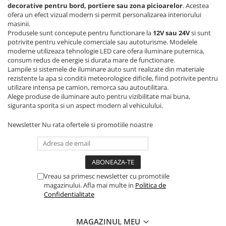
ELECTRICE AUTO
decorative pentru bord, portiere sau zona picioarelor
. Acestea
ofera un efect vizual modern si permit personalizarea interiorului
Adaptoare Bricheta Auto
masinii.
Antene Auto
Produsele sunt concepute pentru functionare la
12V sau 24V
si sunt
potrivite pentru vehicule comerciale sau autoturisme. Modelele
Banda izolatoare
moderne utilizeaza tehnologie LED care ofera iluminare puternica,
consum redus de energie si durata mare de functionare.
Borne Baterie
Lampile si sistemele de iluminare auto sunt realizate din materiale
rezistente la apa si conditii meteorologice dificile, fiind potrivite pentru
Bricheta Auto
utilizare intensa pe camion, remorca sau autoutilitara.
Cabluri Alimentare Date Telefon
Alege produse de iluminare auto pentru vizibilitate mai buna,
siguranta sporita si un aspect modern al vehiculului.
Cabluri de Pornire
Newsletter
Nu rata ofertele si promotiile noastre
Claxoane Auto
Incarcatoare Auto
Invertor Auto
Papuci / Conectori Electrici
Vreau sa primesc newsletter cu promotiile
magazinului. Afla mai multe in
Politica de
Redresoare Auto
Confidentialitate
Roboti Pornire Auto
Sigurante Auto
MAGAZINUL MEU