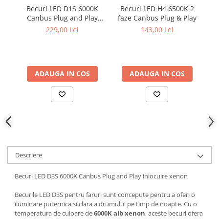
Parasolare Auto
Becuri LED D1S 6000K
Becuri LED H4 6500K 2
Canbus Plug and Play
faze Canbus Plug & Play
Ca
Plasa elastica & Organizator Auto
inlocuire xenon
229,00 Lei
143,00 Lei
Prelate Auto
Scrumiere Auto
Stergatoare Parbriz
ADAUGA IN COS
ADAUGA IN COS
Suport Auto Ochelari
Suporti Numar Inmatriculare
Suporti Pahar Auto
Suporti Telefon Auto
Tetiera Auto
Descriere
Becuri LED D3S 6000K Canbus Plug and Play inlocuire xenon
Becurile LED D3S pentru faruri sunt concepute pentru a oferi o
iluminare puternica si clara a drumului pe timp de noapte. Cu o
temperatura de culoare de
60
00K alb xenon
, aceste becuri ofera