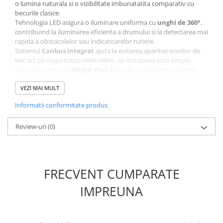
o lumina naturala si o vizibilitate imbunatatita comparativ cu
becurile clasice.
Tehnologia LED asigura o iluminare uniforma cu
unghi de 360°
,
contribuind la iluminarea eficienta a drumului si la detectarea mai
rapida a obstacolelor sau indicatoarelor rutiere.
Sistemul
Canbus integrat
ajuta la evitarea aparitiei erorilor de
bec ars pe majoritatea vehiculelor, iar instalarea este simpla
datorita sistemului
Plug & Play
, becurile putand inlocui direct
becurile xenon originale.
VEZI MAI MULT
Vizibilitate imbunatatita
Informatii conformitate produs
pentru condus
Review-uri
(0)
Temperatura de culoare
60
00K alb xenon
ofera o iluminare clara
si uniforma a drumului, apropiata de lumina naturala. Aceasta
imbunatateste vizibilitatea pe timp de noapte si in conditii de
FRECVENT CUMPARATE
vizibilitate redusa.
Fluxul luminos ridicat permite iluminarea eficienta a carosabilului
IMPREUNA
si contribuie la cresterea sigurantei in trafic.
Avantaje principale