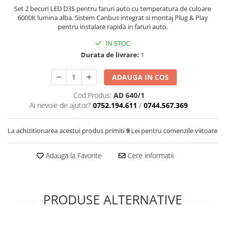
Covorase SUZUKI
Folie Geamuri
Set 2 becuri LED D3S pentru faruri auto cu temperatura de culoare
6000K lumina alba. Sistem Canbus integrat si montaj Plug & Play
Covorase TOYOTA
Huse Volan Auto
pentru instalare rapida in faruri auto.
Covorase VOLKSWAGEN
Huse Volan cu Ac si Ata
IN STOC
Huse Volan din Piele Ecologica
Covorase VOLVO
Durata de livrare:
1
Huse Volan din Piele Ecologica cu
Tavite Portbagaj
Silicon
ADAUGA IN COS
Huse Volan Piele Naturala
Cod Produs:
AD 640/1
Huse Volan Silicon
Ai nevoie de ajutor?
0752.194.611
/
0744.567.369
Nuca Volan
Odorizante Auto
La achizitionarea acestui produs primiti
9
Lei pentru comenzile viitoare
Oglinda Retrovizoare
Adauga la Favorite
Cere informatii
Ornamente Auto
Ornamente Pedale Auto
Ornamente Protectie Portiera
PRODUSE ALTERNATIVE
Ornamente Schimbator Viteza
Ornamente Toba Auto