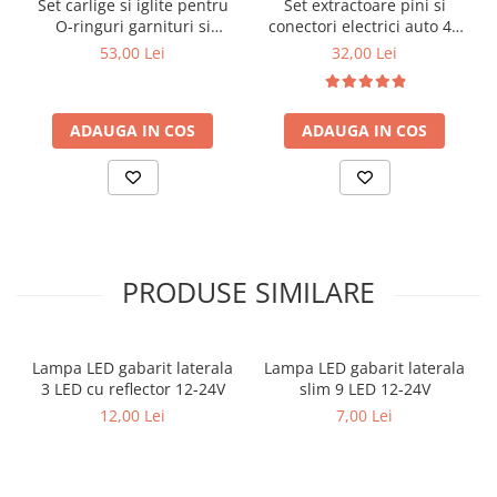
Set carlige si iglite pentru
Set extractoare pini si
O-ringuri garnituri si
conectori electrici auto 41
lumina intensa si uniforma pentru faruri auto
simeringuri 9 piese
piese
temperatura culoare 6000K alb xenon
53,00 Lei
32,00 Lei
sistem Canbus pentru compatibilitate cu multe vehicule
unghi de iluminare 360°
consum redus de energie comparativ cu becurile xenon
ADAUGA IN COS
ADAUGA IN COS
durata lunga de functionare
montaj rapid Plug & Play fara modificari
Specificatii tehnice
Tip soclu:
D3S
Putere LED:
50W per bec
PRODUSE SIMILARE
Flux luminos:
aprox. 8000 lumeni / bec
Temperatura culoare:
60
00K alb xenon
Unghi lumina:
360°
Tip montaj Droser.
Lampa LED gabarit laterala
Lampa LED gabarit laterala
Temperatura functionare:
-40°C pana la +80°C
3 LED cu reflector 12-24V
slim 9 LED 12-24V
12,00 Lei
7,00 Lei
Continut pachet
2 becuri LED D3S