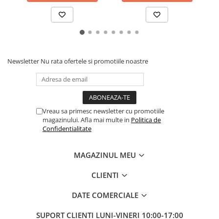
Covorase SUZUKI
Folie Geamuri
Covorase TOYOTA
Huse Volan Auto
Covorase VOLKSWAGEN
Huse Volan cu Ac si Ata
Huse Volan din Piele Ecologica
Covorase VOLVO
Huse Volan din Piele Ecologica cu
Newsletter
Nu rata ofertele si promotiile noastre
Tavite Portbagaj
Silicon
Huse Volan Piele Naturala
Huse Volan Silicon
Nuca Volan
Vreau sa primesc newsletter cu promotiile
magazinului. Afla mai multe in
Politica de
Odorizante Auto
Confidentialitate
Oglinda Retrovizoare
Ornamente Auto
MAGAZINUL MEU
Ornamente Pedale Auto
CLIENTI
Ornamente Protectie Portiera
DATE COMERCIALE
Ornamente Schimbator Viteza
Ornamente Toba Auto
SUPORT CLIENTI
LUNI-VINERI 10:00-17:00