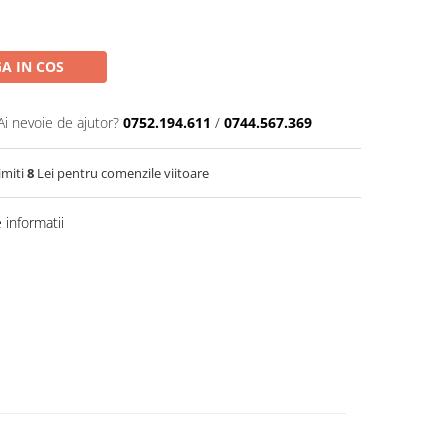
A IN COS
Ai nevoie de ajutor?
0752.194.611
/
0744.567.369
imiti
8
Lei pentru comenzile viitoare
informatii