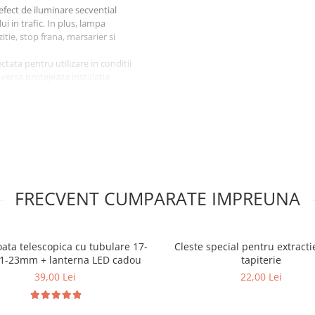
 efect de iluminare secvential
i in trafic. In plus, lampa
itie, stop frana, marsarier si
ctata pentru utilizare in conditii
nversa protejeaza instalatia
e gravat pe sticla produsului.
itate ridicata.
 sau autoutilitara
si poate fi
FRECVENT CUMPARATE IMPREUNA
e, stop frana, catadioptru
oata telescopica cu tubulare 17-
Cleste special pentru extract
21-23mm + lanterna LED cadou
tapiterie
39,00 Lei
22,00 Lei