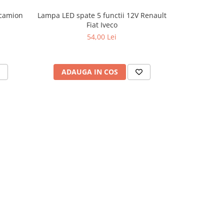
 camion
Lampa LED spate 5 functii 12V Renault
Lampa LED sp
Fiat Iveco
54,00 Lei
ADAUGA IN COS
ADAU