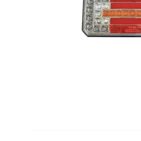
Bare Portbagaj
Brelocuri Auto Metalice Chei
Capace Prezoane
Carcase Chei Auto
Carcasa cheie Audi
Carcasa cheie Bmw
Carcasa cheie Dacia
Carcasa Cheie Fiat
Carcasa Cheie Ford
Carcasa Cheie Hyundai
Carcasa Cheie Mercedes Benz
Carcasa Cheie Opel
Carcasa Cheie Peugeot
Carcasa Cheie Renault
Distribuie
pe
Carcasa Cheie Skoda
Facebook
Carcasa Cheie Toyota
Carcasa Cheie Volkswagen