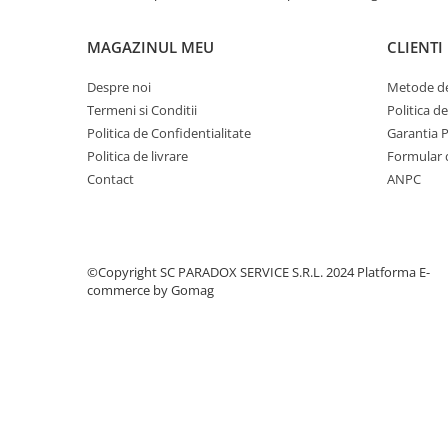
Covorase MINI
MAGAZINUL MEU
CLIENTI
Covorase NISSAN
Covorase OPEL
Despre noi
Metode de
Termeni si Conditii
Politica d
Covorase PEUGEOT
Politica de Confidentialitate
Garantia 
Covorase PORSCHE
Politica de livrare
Formular 
Covorase RENAULT
Contact
ANPC
Covorase SEAT
Covorase SKODA
Covorase SsangYong
©Copyright SC PARADOX SERVICE S.R.L. 2024
Platforma E-
commerce by Gomag
Covorase SUZUKI
Covorase TOYOTA
Covorase VOLKSWAGEN
Covorase VOLVO
Tavite Portbagaj