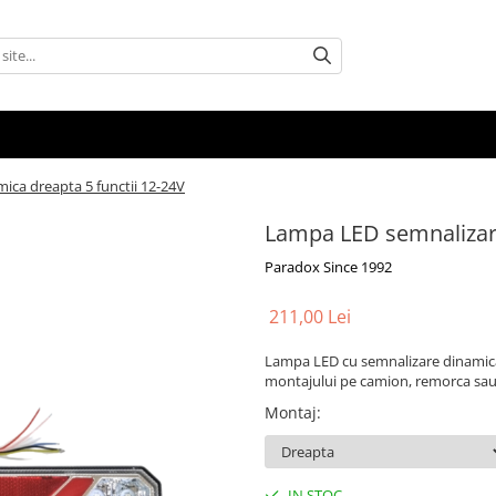
ca dreapta 5 functii 12-24V
Lampa LED semnalizare
Paradox Since 1992
211,00 Lei
Lampa LED cu semnalizare dinamica s
montajului pe camion, remorca sau 
Montaj
:
IN STOC