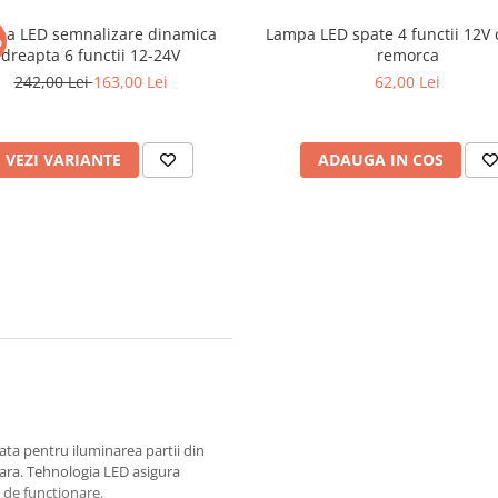
a LED semnalizare dinamica
Lampa LED spate 4 functii 12V
%
dreapta 6 functii 12-24V
remorca
242,00 Lei
163,00 Lei
62,00 Lei
VEZI VARIANTE
ADAUGA IN COS
ata pentru iluminarea partii din
ara. Tehnologia LED asigura
 de functionare.