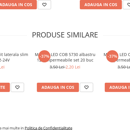
ADAUGA IN COS
ADAUGA IN COS
PRODUSE SIMILARE
t laterala slim
Module LED COB 5730 albastru
Module LED C
-37%
-37%
2-24V
12V impermeabile set 20 buc
impermeabi
ticla)
Lei
3,50 Lei
2,20 Lei
3,50 L
NTE
ADAUGA IN COS
ADAUGA I
la mai multe in
Politica de Confidentialitate