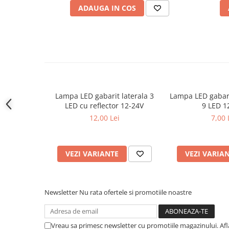
distanta intre suruburi: 150 mm
Covorase CHEVROLET
ADAUGA IN COS
lungime cablu: 350 mm
Covorase CITROEN
Protectie:
rezistenta la apa IP67
Covorase DACIA
protectie polaritate inversa
lampa complet etansa
Covorase DS
rezistenta la conditii meteorologice
Covorase FIAT
Utilizare:
camion
Covorase FORD
remorca
Lampa LED gabarit laterala 3
Lampa LED gabari
Covorase HONDA
autoutilitara
LED cu reflector 12-24V
9 LED 1
Omologare:
Covorase HYUNDAI
omologata U.E. (numarul de omologare este gravat pe s
12,00 Lei
7,00 
Cod secundar: 20-128
Covorase ISUZU
Pretul afisat este
per bucata
.
Covorase IVECO
VEZI VARIANTE
VEZI VARIA
Covorase KIA
Covorase MAN
Covorase MAZDA
Newsletter
Nu rata ofertele si promotiile noastre
Covorase MERCEDES
Covorase MG
Vreau sa primesc newsletter cu promotiile magazinului. Af