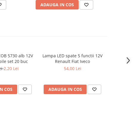
ADAUGA IN COS
AD
OB 5730 alb 12V
Lampa LED spate 5 functii 12V
Fir neon
-46%
le set 20 buc
Renault Fiat Iveco
am
ei
2,20 Lei
54,00 Lei
41,0
N COS
ADAUGA IN COS
VEZI 