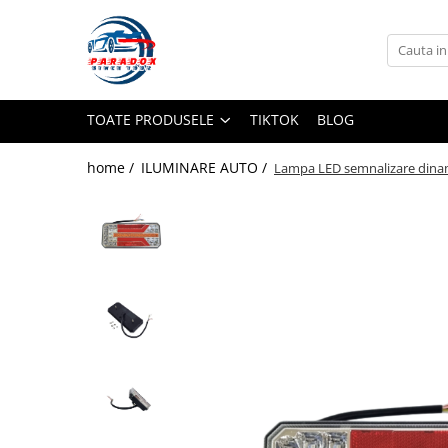
Toate Produsele
ACCESORII AUTO
TOATE PRODUSELE
TIKTOK
BLOG
Abtibild / Sticker Auto
Baby on Board
home /
ILUMINARE AUTO /
Lampa LED semnalizare dinami
Diverse modele
Limitare de viteza
RO; EU
Semn incepator
Accesorii Camping
Accesorii Curatare Auto
Accesorii Sezon Rece
Accesorii Siguranta Auto
Banda Reflectorizanta