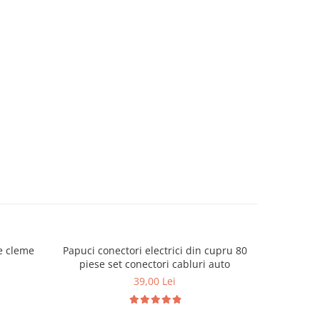
ie cleme
Papuci conectori electrici din cupru 80
Tija magne
piese set conectori cabluri auto
39,00 Lei