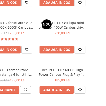
GA IN COS
ADAUGA IN COS
D H7 faruri auto dual
Becuri LED H7 cu lupa mini
NOU
3000K 6000K Canbus
proiector 100W Canbus driver
 & Play Bluetooth
extern 12-24V
00 Lei
238,00 Lei
230,00 Lei
GA IN COS
ADAUGA IN COS
 LED semnalizare
Becuri LED H7 6000K High
 stanga 6 functii 12-
Power Canbus Plug & Play 12-
24V
24V
00 Lei
199,00 Lei
185,00 Lei
 VARIANTE
ADAUGA IN COS