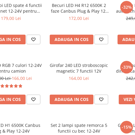
pi LED spate 4 functii
Becuri LED H4 R12 6500K 2
Panou 
-32%
net 12-24V pentru
faze Canbus Plug & Play 12-
auto, och
remorca
24V
179,00 Lei
172,00 Lei
249,
A IN COS
ADAUGA IN COS
ADAU
 RGB 7 culori 12-24V
Girofar 240 LED stroboscopic
Lampa
-33%
entru camion
magnetic 7 functii 12V
dinamica 
00 Lei
166,00 Lei
164,00 Lei
242,
A IN COS
ADAUGA IN COS
VEZI
ED H1 6500K Canbus
Set 2 lampi spate remorca 5
Girofar 
-15%
g & Play 12-24V
functii cu bec 12-24V
89 cm,