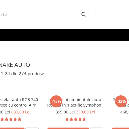
NARE AUTO
1-
24
din
274
produse
instelat auto RGB 740
Kit lumini ambientale auto
Set 2 p
-15%
-32%
ptice cu control APP
RGB 18 in 1 acrilic Symphony
Eyes 
Bluetooth
contr
00 Lei
689,00 Lei
399,00 Lei
339,00 Lei
468,