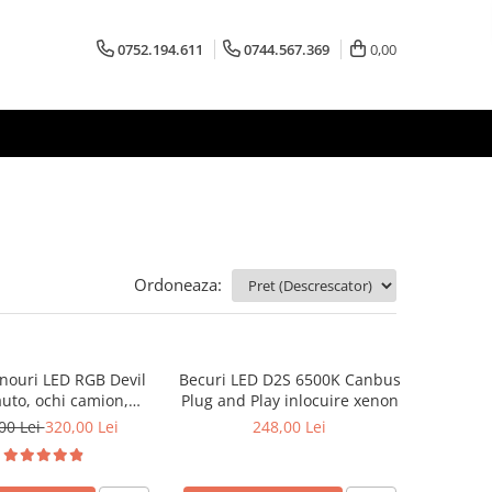
0752.194.611
0744.567.369
0,00
Ordoneaza:
anouri LED RGB Devil
Becuri LED D2S 6500K Canbus
auto, ochi camion,
Plug and Play inlocuire xenon
ol APP 595x120 mm
00 Lei
320,00 Lei
248,00 Lei