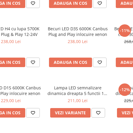
A IN COS
ADAUGA IN COS
ADAU
ED H4 cu lupa 5700K
Becuri LED D3S 6000K Canbus
Becuri LE
-11%
Plug & Play 12-24V
Plug and Play inlocuire xenon
color 
Plug
238,00 Lei
238,00 Lei
268,
A IN COS
ADAUGA IN COS
ADAU
ED D1S 6000K Canbus
Lampa LED semnalizare
Lampa
-12%
Play inlocuire xenon
dinamica dreapta 5 functii 12-
dinamica
24V
229,00 Lei
211,00 Lei
225,
A IN COS
VEZI VARIANTE
VEZI