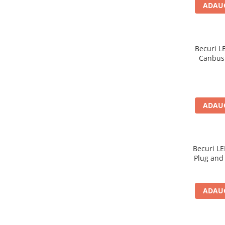
Bare Portbagaj
ADAUG
Brelocuri Auto Metalice Chei
Capace Prezoane
Carcase Chei Auto
Becuri L
Canbus 
Carcasa cheie Audi
Carcasa cheie Bmw
Carcasa cheie Dacia
Carcasa Cheie Fiat
ADAUG
Carcasa Cheie Ford
Carcasa Cheie Hyundai
Carcasa Cheie Mercedes Benz
Becuri L
Carcasa Cheie Opel
Plug and 
Carcasa Cheie Peugeot
Carcasa Cheie Renault
ADAUG
Carcasa Cheie Skoda
Carcasa Cheie Toyota
Carcasa Cheie Volkswagen