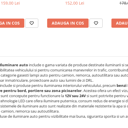
159,00 Lei
152,00 Lei
178,
A IN COS
ADAUGA IN COS
ADAU
Iluminare auto
include o gama variata de produse destinate iluminarii si se
ibilitatea vehiculului si pentru comunicarea manevrelor in trafic, contribuind 
 categorie gasesti lampi auto pentru camion, remorca, autoutilitara sau aut
r inmatriculare, proiectoare auto sau lumini de zi DRL.
include si produse pentru iluminarea interiorului vehiculului, precum
benzi 
e pentru bord, portiere sau zona picioarelor
. Acestea ofera un efect viz
 sunt concepute pentru functionare la
12V sau 24V
si sunt potrivite pentru
 tehnologie LED care ofera iluminare puternica, consum redus de energie si 
 sistemele de iluminare auto sunt realizate din materiale rezistente la apa si co
 camion, remorca sau autoutilitara.
use de iluminare auto pentru vizibilitate mai buna, siguranta sporita si un 