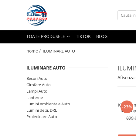
Toate Produsele
ACCESORII AUTO
TOATE PRODUSELE
TIKTOK
BLOG
Abtibild / Sticker Auto
Baby on Board
home /
ILUMINARE AUTO
Diverse modele
Limitare de viteza
ILUMI
ILUMINARE AUTO
RO; EU
Afiseaza:
Becuri Auto
Semn incepator
Girofare Auto
Accesorii Camping
Lampi Auto
Lanterne
Accesorii Curatare Auto
Lumini Ambientale Auto
Kit cer 
-23%
Accesorii Sezon Rece
Lumini de zi, DRL
fibre o
Proiectoare Auto
Accesorii Siguranta Auto
899,
Banda Reflectorizanta