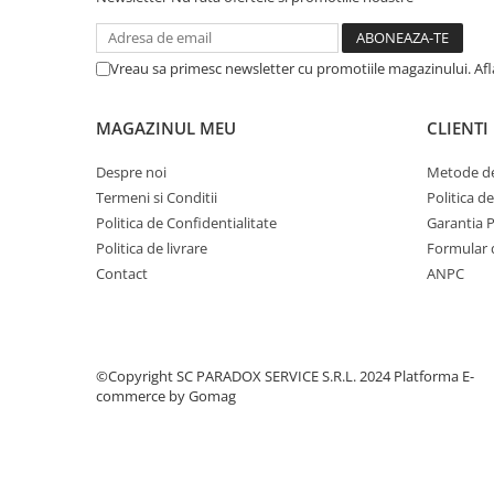
Covorase CHEVROLET
Covorase CITROEN
Vreau sa primesc newsletter cu promotiile magazinului. Af
Covorase DACIA
Covorase DS
MAGAZINUL MEU
CLIENTI
Covorase FIAT
Despre noi
Metode de
Covorase FORD
Termeni si Conditii
Politica d
Covorase HONDA
Politica de Confidentialitate
Garantia 
Covorase HYUNDAI
Politica de livrare
Formular 
Contact
ANPC
Covorase ISUZU
Covorase IVECO
Covorase KIA
©Copyright SC PARADOX SERVICE S.R.L. 2024
Platforma E-
Covorase MAN
commerce by Gomag
Covorase MAZDA
Covorase MERCEDES
Covorase MG