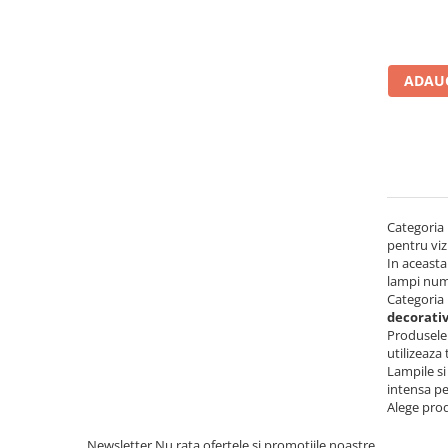
Ornamente Toba Auto
Parasolare Auto
ADAUG
Plasa elastica & Organizator Auto
Prelate Auto
Scrumiere Auto
Stergatoare Parbriz
Suport Auto Ochelari
Categoria
Suporti Numar Inmatriculare
pentru viz
In aceasta
Suporti Pahar Auto
lampi numa
Categoria 
Suporti Telefon Auto
decorativ
Tetiera Auto
Produsele
utilizeaza
COVORASE AUTO
Lampile si
Covorase AUDI
intensa pe
Alege prod
Covorase BMW
Newsletter
Nu rata ofertele si promotiile noastre