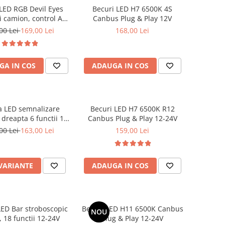
LED RGB Devil Eyes
Becuri LED H7 6500K 4S
i camion, control APP
Canbus Plug & Play 12V
595x120 mm
00 Lei
169,00 Lei
168,00 Lei
GA IN COS
ADAUGA IN COS
 LED semnalizare
Becuri LED H7 6500K R12
dreapta 6 functii 12-
Canbus Plug & Play 12-24V
24V
00 Lei
163,00 Lei
159,00 Lei
 VARIANTE
ADAUGA IN COS
LED Bar stroboscopic
Becuri LED H11 6500K Canbus
NOU
 18 functii 12-24V
Plug & Play 12-24V