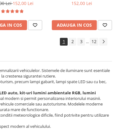
00 Lei
152,00 Lei
152,00 Lei
GA IN COS
ADAUGA IN COS
1
2
3
12
...
mnalizarii vehiculelor. Sistemele de iluminare sunt esentiale
la cresterea sigurantei rutiere.
oturism, precum lampi gabarit, lampi spate LED sau cu bec,
LED auto, kit-uri lumini ambientale RGB, lumini
ual modern si permit personalizarea interiorului masinii.
 vehicule comerciale sau autoturisme. Modelele moderne
durata mare de functionare.
nditii meteorologice dificile, fiind potrivite pentru utilizare
aspect modern al vehiculului.