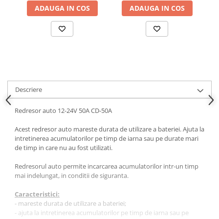
ADAUGA IN COS
ADAUGA IN COS
Ornamente Toba Auto
Parasolare Auto
Plasa elastica & Organizator Auto
Prelate Auto
Scrumiere Auto
Stergatoare Parbriz
Descriere
Suport Auto Ochelari
Redresor auto 12-24V 50A CD-50A
Suporti Numar Inmatriculare
Acest redresor auto mareste durata de utilizare a bateriei. Ajuta la
Suporti Pahar Auto
intretinerea acumulatorilor pe timp de iarna sau pe durate mari
Suporti Telefon Auto
de timp in care nu au fost utilizati.
Tetiera Auto
Redresorul auto permite incarcarea acumulatorilor intr-un timp
mai indelungat, in conditii de siguranta.
COVORASE AUTO
Covorase AUDI
Caracteristici:
- mareste durata de utilizare a bateriei;
Covorase BMW
- ajuta la intretinerea acumulatorilor pe timp de iarna sau pe