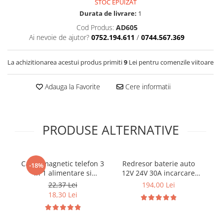
STOC EPUIZAT
Cotiere Auto
Durata de livrare:
1
Folie Geamuri
Cod Produs:
AD605
Ai nevoie de ajutor?
0752.194.611
/
0744.567.369
Huse Volan Auto
Huse Volan cu Ac si Ata
La achizitionarea acestui produs primiti
9
Lei pentru comenzile viitoare
Huse Volan din Piele Ecologica
Huse Volan din Piele Ecologica cu
Adauga la Favorite
Cere informatii
Silicon
Huse Volan Piele Naturala
Huse Volan Silicon
PRODUSE ALTERNATIVE
Nuca Volan
Odorizante Auto
Oglinda Retrovizoare
Cablu magnetic telefon 3
Redresor baterie auto
Ad
-18%
Ornamente Auto
in 1 alimentare si
12V 24V 30A incarcare
pin
transfer date universal cu
rapida
22,37 Lei
194,00 Lei
Ornamente Pedale Auto
3 capete
18,30 Lei
Ornamente Protectie Portiera
Ornamente Schimbator Viteza