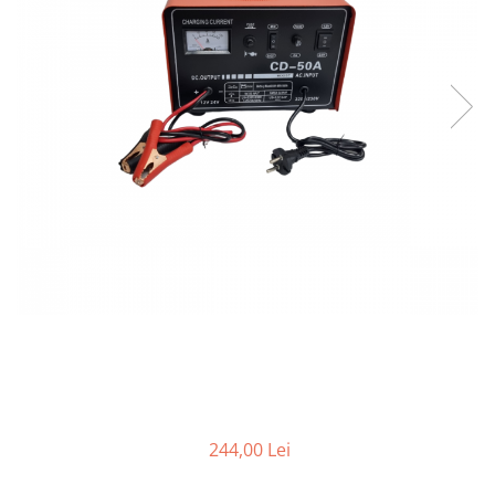
Bare Portbagaj
Brelocuri Auto Metalice Chei
Capace Prezoane
Carcase Chei Auto
Carcasa cheie Audi
Carcasa cheie Bmw
Carcasa cheie Dacia
Carcasa Cheie Fiat
Carcasa Cheie Ford
Carcasa Cheie Hyundai
Carcasa Cheie Mercedes Benz
Carcasa Cheie Opel
Carcasa Cheie Peugeot
Carcasa Cheie Renault
Carcasa Cheie Skoda
244,00 Lei
Carcasa Cheie Toyota
Carcasa Cheie Volkswagen