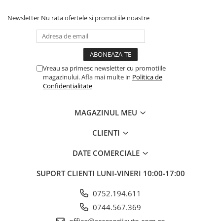
ELECTRICE AUTO
Adaptoare Bricheta Auto
Newsletter
Nu rata ofertele si promotiile noastre
Antene Auto
Banda izolatoare
Borne Baterie
Vreau sa primesc newsletter cu promotiile
Bricheta Auto
magazinului. Afla mai multe in
Politica de
Confidentialitate
Cabluri Alimentare Date Telefon
Cabluri de Pornire
MAGAZINUL MEU
Claxoane Auto
CLIENTI
Incarcatoare Auto
DATE COMERCIALE
Invertor Auto
Papuci / Conectori Electrici
SUPORT CLIENTI
LUNI-VINERI 10:00-17:00
Redresoare Auto
0752.194.611
Roboti Pornire Auto
0744.567.369
Sigurante Auto