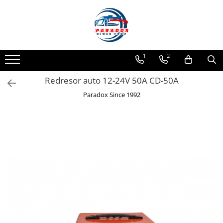
Toate Produsele
ACCESORII AUTO
1
2
Abtibild / Sticker Auto
Redresor auto 12-24V 50A CD-50A
Baby on Board
Diverse modele
Paradox Since 1992
Limitare de viteza
RO; EU
Semn incepator
Accesorii Camping
Accesorii Curatare Auto
Accesorii Sezon Rece
Accesorii Siguranta Auto
Banda Reflectorizanta