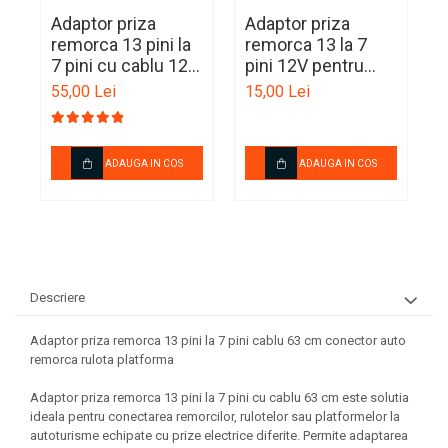
Adaptor priza
Adaptor priza
A
Ornamente Toba Auto
remorca 13 pini la
remorca 13 la 7
r
Parasolare Auto
7 pini cu cablu 120
pini 12V pentru
7
cm pentru rulota si
carlig remorcare
u
Plasa elastica & Organizator
55,00 Lei
15,00 Lei
2
platforma auto
auto
c
Auto
r
Prelate Auto
ADAUGA IN COS
ADAUGA IN COS
Scrumiere Auto
Stergatoare Parbriz
Suport Auto Ochelari
Suporti Numar Inmatriculare
Descriere
Suporti Pahar Auto
Adaptor priza remorca 13 pini la 7 pini cablu 63 cm conector auto
Suporti Telefon Auto
remorca rulota platforma
Tetiera Auto
Adaptor priza remorca 13 pini la 7 pini cu cablu 63 cm este solutia
ideala pentru conectarea remorcilor, rulotelor sau platformelor la
autoturisme echipate cu prize electrice diferite. Permite adaptarea