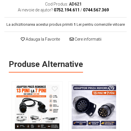
Cotiere Auto
Cod Produs:
AD621
Covorase SsangYong
Folie Geamuri
Ai nevoie de ajutor?
0752.194.611
/
0744.567.369
Covorase SUZUKI
Huse Volan Auto
La achizitionarea acestui produs primiti
1
Lei pentru comenzile viitoare
Covorase TOYOTA
Huse Volan cu Ac si Ata
Huse Volan din Piele Ecologica
Covorase VOLKSWAGEN
Adauga la Favorite
Cere informatii
Huse Volan din Piele Ecologica cu
Covorase VOLVO
Silicon
Tavite Portbagaj
Huse Volan Piele Naturala
Produse Alternative
Huse Volan Silicon
Nuca Volan
Odorizante Auto
Oglinda Retrovizoare
Ornamente Auto
Ornamente Pedale Auto
Ornamente Protectie Portiera
Ornamente Schimbator Viteza