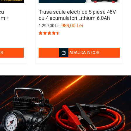
cu
Trusa scule electrice 5 piese 48V
mm +
cu 4 acumulatori Lithium 6.0Ah
989,00 Lei
1.299,00 Lei
OS
ADAUGA IN COS