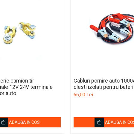
erie camion tir
Cabluri pornire auto 100
ale 12V 24V terminale
clesti izolati pentru bate
or auto
66,00 Lei
ADAUGA IN COS
ADAUGA IN CO