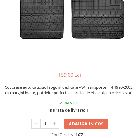
Bare Portbagaj
Brelocuri Auto Metalice Chei
Capace Prezoane
Carcase Chei Auto
Carcasa cheie Audi
Carcasa cheie Bmw
Carcasa cheie Dacia
Carcasa Cheie Fiat
Carcasa Cheie Ford
159,00 Lei
Carcasa Cheie Hyundai
Carcasa Cheie Mercedes Benz
Covorase auto cauciuc Frogum dedicate VW Transporter T4 1990-2003,
cu margini inalte, potrivire perfecta si protectie eficienta in orice sezon.
Carcasa Cheie Opel
Carcasa Cheie Peugeot
IN STOC
Durata de livrare:
1
Carcasa Cheie Renault
Carcasa Cheie Skoda
ADAUGA IN COS
Carcasa Cheie Toyota
Carcasa Cheie Volkswagen
Cod Produs:
167