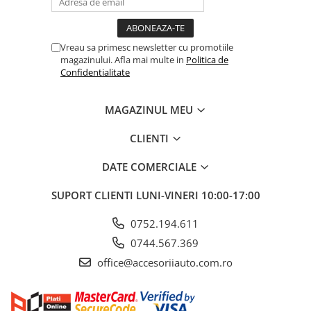
ELECTRICE AUTO
Adaptoare Bricheta Auto
Antene Auto
Vreau sa primesc newsletter cu promotiile
magazinului. Afla mai multe in
Politica de
Banda izolatoare
Confidentialitate
Borne Baterie
Bricheta Auto
MAGAZINUL MEU
Cabluri Alimentare Date Telefon
CLIENTI
Cabluri de Pornire
DATE COMERCIALE
Claxoane Auto
Incarcatoare Auto
SUPORT CLIENTI
LUNI-VINERI 10:00-17:00
Invertor Auto
0752.194.611
Papuci / Conectori Electrici
0744.567.369
Redresoare Auto
office@accesoriiauto.com.ro
Roboti Pornire Auto
Sigurante Auto