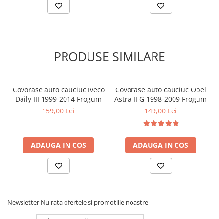
Covorase MINI
Covorase NISSAN
Covorase OPEL
PRODUSE SIMILARE
Covorase PEUGEOT
Covorase PORSCHE
Covorase RENAULT
Covorase auto cauciuc Iveco
Covorase auto cauciuc Opel
Daily III 1999-2014 Frogum
Astra II G 1998-2009 Frogum
Covorase SEAT
159,00 Lei
149,00 Lei
Covorase SKODA
Covorase SsangYong
ADAUGA IN COS
ADAUGA IN COS
Covorase SUZUKI
Covorase TOYOTA
Covorase VOLKSWAGEN
Covorase VOLVO
Newsletter
Nu rata ofertele si promotiile noastre
Tavite Portbagaj