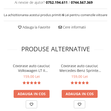
Ai nevoie de ajutor?
0752.194.611
/
0744.567.369
Cotiere Auto
Folie Geamuri
La achizitionarea acestui produs primiti
6
Lei pentru comenzile viitoare
Huse Volan Auto
Huse Volan cu Ac si Ata
Adauga la Favorite
Cere informatii
Huse Volan din Piele Ecologica
Huse Volan din Piele Ecologica cu
Silicon
PRODUSE ALTERNATIVE
Huse Volan Piele Naturala
Huse Volan Silicon
Nuca Volan
Covorase auto cauciuc
Covorase auto cauciuc
C
Odorizante Auto
Volkswagen LT II
Mercedes-Benz Sprinter
V
Mercedes-Benz Sprinter
W906 Volkswagen Crafter
'
159,00 Lei
159,00 Lei
Oglinda Retrovizoare
W903 Frogum El Toro
I Frogum El Toro
Ornamente Auto
Ornamente Pedale Auto
ADAUGA IN COS
ADAUGA IN COS
Ornamente Protectie Portiera
Ornamente Schimbator Viteza