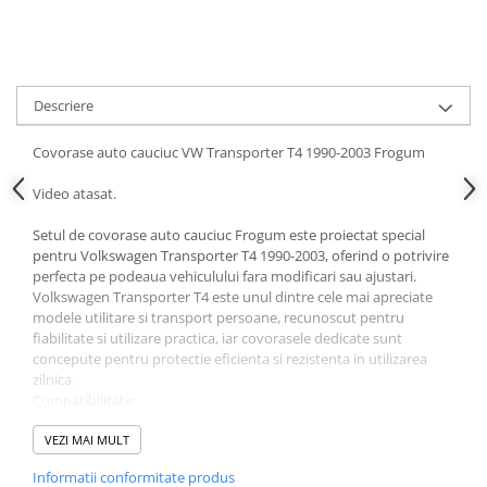
Ornamente Toba Auto
Parasolare Auto
Plasa elastica & Organizator Auto
Descriere
Prelate Auto
Covorase auto cauciuc VW Transporter T4 1990-2003 Frogum
Scrumiere Auto
Stergatoare Parbriz
Video atasat.
Suport Auto Ochelari
Setul de covorase auto cauciuc Frogum este proiectat special
pentru Volkswagen Transporter T4 1990-2003, oferind o potrivire
Suporti Numar Inmatriculare
perfecta pe podeaua vehiculului fara modificari sau ajustari.
Suporti Pahar Auto
Volkswagen Transporter T4 este unul dintre cele mai apreciate
modele utilitare si transport persoane, recunoscut pentru
Suporti Telefon Auto
fiabilitate si utilizare practica, iar covorasele dedicate sunt
concepute pentru protectie eficienta si rezistenta in utilizarea
Tetiera Auto
zilnica.
COVORASE AUTO
Compatibilitate:
✔ Volkswagen Transporter T4 1990-2003
Covorase AUDI
✔ Volkswagen Caravelle T4
VEZI MAI MULT
Covorase BMW
✔ Volkswagen Multivan T4
Informatii conformitate produs
✔ versiuni utilitare si transport persoane