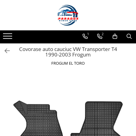
Toate Produsele
ACCESORII AUTO
1
2
Abtibild / Sticker Auto
Covorase auto cauciuc VW Transporter T4
Baby on Board
1990-2003 Frogum
Diverse modele
FROGUM EL TORO
Limitare de viteza
RO; EU
Semn incepator
Accesorii Camping
Accesorii Curatare Auto
Accesorii Sezon Rece
Accesorii Siguranta Auto
Banda Reflectorizanta