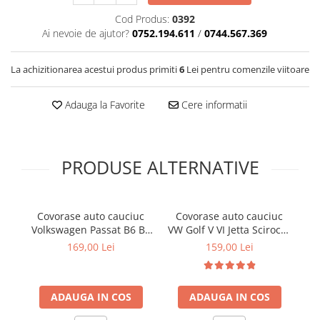
Covorase SUZUKI
Folie Geamuri
Cod Produs:
0392
Covorase TOYOTA
Huse Volan Auto
Ai nevoie de ajutor?
0752.194.611
/
0744.567.369
Covorase VOLKSWAGEN
Huse Volan cu Ac si Ata
La achizitionarea acestui produs primiti
6
Lei pentru comenzile viitoare
Huse Volan din Piele Ecologica
Covorase VOLVO
Huse Volan din Piele Ecologica cu
Tavite Portbagaj
Silicon
Adauga la Favorite
Cere informatii
Huse Volan Piele Naturala
Huse Volan Silicon
Nuca Volan
PRODUSE ALTERNATIVE
Odorizante Auto
Oglinda Retrovizoare
Covorase auto cauciuc
Covorase auto cauciuc
C
Ornamente Auto
Volkswagen Passat B6 B7
VW Golf V VI Jetta Scirocco
/ Passat CC / CC 2005-
Octavia II Yeti Leon II
Ornamente Pedale Auto
169,00 Lei
159,00 Lei
2016 NOMAD
Toledo III Frogum
Ornamente Protectie Portiera
Ornamente Schimbator Viteza
ADAUGA IN COS
ADAUGA IN COS
Ornamente Toba Auto