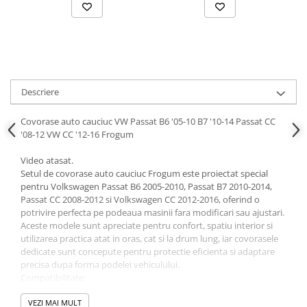
Parasolare Auto
Plasa elastica & Organizator Auto
Prelate Auto
Scrumiere Auto
Descriere
Stergatoare Parbriz
Suport Auto Ochelari
Covorase auto cauciuc VW Passat B6 '05-10 B7 '10-14 Passat CC
'08-12 VW CC '12-16 Frogum
Suporti Numar Inmatriculare
Suporti Pahar Auto
Video atasat.
Setul de covorase auto cauciuc Frogum este proiectat special
Suporti Telefon Auto
pentru Volkswagen Passat B6 2005-2010, Passat B7 2010-2014,
Passat CC 2008-2012 si Volkswagen CC 2012-2016, oferind o
Tetiera Auto
potrivire perfecta pe podeaua masinii fara modificari sau ajustari.
Aceste modele sunt apreciate pentru confort, spatiu interior si
utilizarea practica atat in oras, cat si la drum lung, iar covorasele
dedicate sunt concepute pentru protectie eficienta si adaptare
precisa dupa forma podelei vehiculului.
Compatibilitate:
✔ Volkswagen Passat B6 2005-2010
✔ Volkswagen Passat B7 2010-2014
VEZI MAI MULT