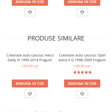
ADAUGA IN COS
ADAUGA IN COS
Covorase MINI
Covorase NISSAN
Covorase OPEL
Covorase PEUGEOT
Covorase PORSCHE
PRODUSE SIMILARE
Covorase RENAULT
Covorase SEAT
Covorase auto cauciuc Iveco
Covorase auto cauciuc Opel
Covorase SKODA
Daily III 1999-2014 Frogum
Astra II G 1998-2009 Frogum
159,00 Lei
149,00 Lei
Covorase SsangYong
Covorase SUZUKI
Covorase TOYOTA
ADAUGA IN COS
ADAUGA IN COS
Covorase VOLKSWAGEN
Covorase VOLVO
Tavite Portbagaj