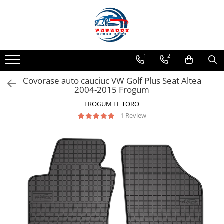
Toate Produsele
ACCESORII AUTO
1
2
Abtibild / Sticker Auto
Covorase auto cauciuc VW Golf Plus Seat Altea
Baby on Board
2004-2015 Frogum
Diverse modele
FROGUM EL TORO
Limitare de viteza
1 Review
RO; EU
Semn incepator
Accesorii Camping
Accesorii Curatare Auto
Accesorii Sezon Rece
Accesorii Siguranta Auto
Banda Reflectorizanta