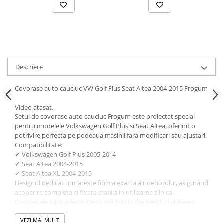
Ornamente Toba Auto
Parasolare Auto
Plasa elastica & Organizator Auto
Prelate Auto
Descriere
Scrumiere Auto
Stergatoare Parbriz
Covorase auto cauciuc VW Golf Plus Seat Altea 2004-2015 Frogum
Suport Auto Ochelari
Video atasat.
Setul de covorase auto cauciuc Frogum este proiectat special
Suporti Numar Inmatriculare
pentru modelele Volkswagen Golf Plus si Seat Altea, oferind o
Suporti Pahar Auto
potrivire perfecta pe podeaua masinii fara modificari sau ajustari.
Compatibilitate:
Suporti Telefon Auto
✔ Volkswagen Golf Plus 2005-2014
✔ Seat Altea 2004-2015
Tetiera Auto
✔ Seat Altea XL 2004-2015
COVORASE AUTO
Designul dedicat urmareste forma exacta a interiorului, asigurand
acoperire completa si fixare stabila in utilizarea zilnica.
Covorase AUDI
Covorasele sunt prevazute cu margini inalte pentru retinerea
Covorase BMW
eficienta a apei, murdariei, nisipului sau zapezii, prevenind
deteriorarea mochetei originale a masinii.
VEZI MAI MULT