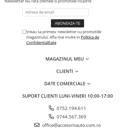
Newsletter
Nu rata ofertele si promotiile noastre
ELECTRICE AUTO
Adaptoare Bricheta Auto
Antene Auto
Banda izolatoare
Vreau sa primesc newsletter cu promotiile
magazinului. Afla mai multe in
Politica de
Borne Baterie
Confidentialitate
Bricheta Auto
Cabluri Alimentare Date Telefon
MAGAZINUL MEU
Cabluri de Pornire
CLIENTI
Claxoane Auto
DATE COMERCIALE
Incarcatoare Auto
Invertor Auto
SUPORT CLIENTI
LUNI-VINERI 10:00-17:00
Papuci / Conectori Electrici
0752.194.611
Redresoare Auto
0744.567.369
Roboti Pornire Auto
office@accesoriiauto.com.ro
Sigurante Auto