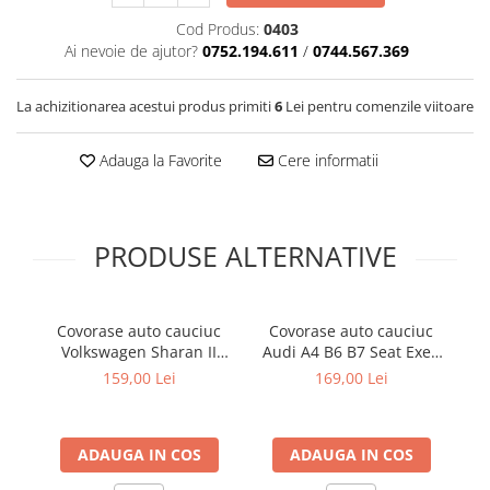
Cotiere Auto
Cod Produs:
0403
Folie Geamuri
Ai nevoie de ajutor?
0752.194.611
/
0744.567.369
Huse Volan Auto
La achizitionarea acestui produs primiti
6
Lei pentru comenzile viitoare
Huse Volan cu Ac si Ata
Huse Volan din Piele Ecologica
Adauga la Favorite
Cere informatii
Huse Volan din Piele Ecologica cu
Silicon
Huse Volan Piele Naturala
PRODUSE ALTERNATIVE
Huse Volan Silicon
Nuca Volan
Odorizante Auto
Covorase auto cauciuc
Covorase auto cauciuc
C
Oglinda Retrovizoare
Volkswagen Sharan II
Audi A4 B6 B7 Seat Exeo
VW 
2010-prezent Seat
Frogum
159,00 Lei
169,00 Lei
Ornamente Auto
Alhambra II Frogum
Ornamente Pedale Auto
Ornamente Protectie Portiera
ADAUGA IN COS
ADAUGA IN COS
Ornamente Schimbator Viteza