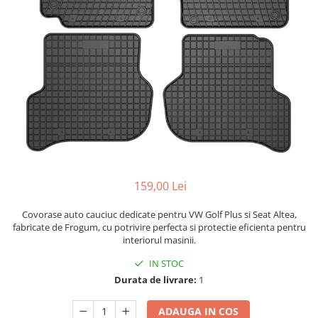
Bare Portbagaj
Brelocuri Auto Metalice Chei
Capace Prezoane
Carcase Chei Auto
Carcasa cheie Audi
Carcasa cheie Bmw
Carcasa cheie Dacia
Carcasa Cheie Fiat
Carcasa Cheie Ford
Carcasa Cheie Hyundai
159,00 Lei
Carcasa Cheie Mercedes Benz
Covorase auto cauciuc dedicate pentru VW Golf Plus si Seat Altea,
Carcasa Cheie Opel
fabricate de Frogum, cu potrivire perfecta si protectie eficienta pentru
Carcasa Cheie Peugeot
interiorul masinii.
Carcasa Cheie Renault
IN STOC
Carcasa Cheie Skoda
Durata de livrare:
1
Carcasa Cheie Toyota
Carcasa Cheie Volkswagen
ADAUGA IN COS