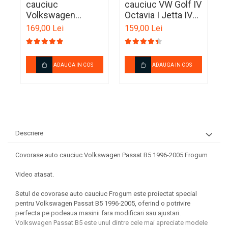
cauciuc
cauciuc VW Golf IV
c
Ornamente Toba Auto
Volkswagen
Octavia I Jetta IV
Touran I 2003-
New Beetle Leon I
P
169,00 Lei
159,00 Lei
1
Parasolare Auto
2010 Frogum
Toledo II Frogum
P
Plasa elastica & Organizator
Auto
ADAUGA IN COS
ADAUGA IN COS
Prelate Auto
Scrumiere Auto
Stergatoare Parbriz
Suport Auto Ochelari
Descriere
Suporti Numar Inmatriculare
Covorase auto cauciuc Volkswagen Passat B5 1996-2005 Frogum
Suporti Pahar Auto
Suporti Telefon Auto
Video atasat.
Tetiera Auto
Setul de covorase auto cauciuc Frogum este proiectat special
pentru Volkswagen Passat B5 1996-2005, oferind o potrivire
perfecta pe podeaua masinii fara modificari sau ajustari.
Volkswagen Passat B5 este unul dintre cele mai apreciate modele