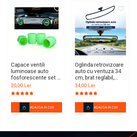
✔ fara miros neplacut
✔ suprafata antiderapanta
✔ montaj rapid fara modificari
Este alegerea ideala pentru protejarea interiorului in utilizarea
zilnica, indiferent de sezon.
Capace ventili
Oglinda retrovizoare
luminoase auto
auto cu ventuza 34
fosforescente set 4
cm, brat reglabil,
bucati
universala
20,00 Lei
34,00 Lei
ADAUGA IN COS
ADAUGA IN COS