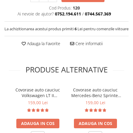
Covorase SUZUKI
Folie Geamuri
Cod Produs:
120
Covorase TOYOTA
Huse Volan Auto
Ai nevoie de ajutor?
0752.194.611
/
0744.567.369
Covorase VOLKSWAGEN
Huse Volan cu Ac si Ata
La achizitionarea acestui produs primiti
6
Lei pentru comenzile viitoare
Huse Volan din Piele Ecologica
Covorase VOLVO
Huse Volan din Piele Ecologica cu
Tavite Portbagaj
Silicon
Adauga la Favorite
Cere informatii
Huse Volan Piele Naturala
Huse Volan Silicon
Nuca Volan
PRODUSE ALTERNATIVE
Odorizante Auto
Oglinda Retrovizoare
Covorase auto cauciuc
Covorase auto cauciuc
C
Ornamente Auto
Volkswagen LT II
Mercedes-Benz Sprinter
V
Mercedes-Benz Sprinter
W906 Volkswagen Crafter
'
Ornamente Pedale Auto
159,00 Lei
159,00 Lei
W903 Frogum El Toro
I Frogum El Toro
Ornamente Protectie Portiera
Ornamente Schimbator Viteza
ADAUGA IN COS
ADAUGA IN COS
Ornamente Toba Auto