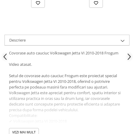
Parasolare Auto
Plasa elastica & Organizator Auto
Prelate Auto
Scrumiere Auto
Descriere
Stergatoare Parbriz
Suport Auto Ochelari
Covorase auto cauciuc Volkswagen Jetta VI 2010-2018 Frogum
Suporti Numar Inmatriculare
Video atasat.
Suporti Pahar Auto
Setul de covorase auto cauciuc Frogum este proiectat special
Suporti Telefon Auto
pentru Volkswagen Jetta VI 2010-2018, oferind o potrivire
perfecta pe podeaua masinii fara modificari sau ajustari.
Tetiera Auto
Volkswagen Jetta este apreciat pentru confort, spatiu interior si
utilizarea practica in oras sau la drum lung, iar covorasele
dedicate sunt concepute pentru protectie eficienta si adaptare
precisa dupa forma podelei vehiculului.
Compatibilitate:
✔ Volkswagen Jetta VI 2010-2018
✔ compatibilitate dedicata generatiei Jetta A6
✔ versiuni benzina si diesel
VEZI MAI MULT