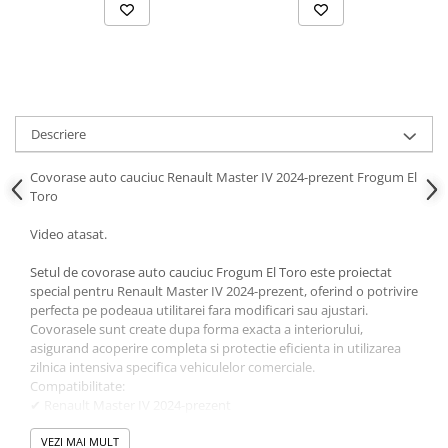
Ornamente Toba Auto
Parasolare Auto
Plasa elastica & Organizator Auto
Prelate Auto
Descriere
Scrumiere Auto
Stergatoare Parbriz
Covorase auto cauciuc Renault Master IV 2024-prezent Frogum El
Toro
Suport Auto Ochelari
Video atasat.
Suporti Numar Inmatriculare
Suporti Pahar Auto
Setul de covorase auto cauciuc Frogum El Toro este proiectat
special pentru Renault Master IV 2024-prezent, oferind o potrivire
Suporti Telefon Auto
perfecta pe podeaua utilitarei fara modificari sau ajustari.
Covorasele sunt create dupa forma exacta a interiorului,
Tetiera Auto
asigurand acoperire completa si protectie eficienta in utilizarea
COVORASE AUTO
zilnica intensiva specifica vehiculelor comerciale.
Compatibilitate:
Covorase AUDI
✔ Renault Master IV 2024-prezent
Covorase BMW
✔ Renault Master IV Van 2024-prezent
Designul tip tavita contribuie la retinerea eficienta a apei,
VEZI MAI MULT