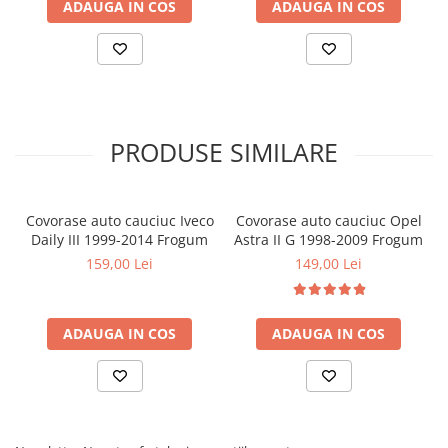
ADAUGA IN COS
ADAUGA IN COS
Covorase MINI
Covorase NISSAN
Covorase OPEL
Covorase PEUGEOT
Covorase PORSCHE
PRODUSE SIMILARE
Covorase RENAULT
Covorase SEAT
Covorase auto cauciuc Iveco
Covorase auto cauciuc Opel
Covorase SKODA
Daily III 1999-2014 Frogum
Astra II G 1998-2009 Frogum
159,00 Lei
149,00 Lei
Covorase SsangYong
Covorase SUZUKI
Covorase TOYOTA
ADAUGA IN COS
ADAUGA IN COS
Covorase VOLKSWAGEN
Covorase VOLVO
Tavite Portbagaj