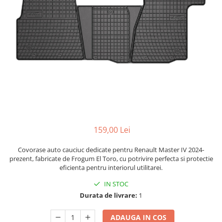
Bare Portbagaj
Brelocuri Auto Metalice Chei
Capace Prezoane
Carcase Chei Auto
Carcasa cheie Audi
Carcasa cheie Bmw
Carcasa cheie Dacia
Carcasa Cheie Fiat
Carcasa Cheie Ford
Carcasa Cheie Hyundai
159,00 Lei
Carcasa Cheie Mercedes Benz
Covorase auto cauciuc dedicate pentru Renault Master IV 2024-
Carcasa Cheie Opel
prezent, fabricate de Frogum El Toro, cu potrivire perfecta si protectie
Carcasa Cheie Peugeot
eficienta pentru interiorul utilitarei.
Carcasa Cheie Renault
IN STOC
Carcasa Cheie Skoda
Durata de livrare:
1
Carcasa Cheie Toyota
Carcasa Cheie Volkswagen
ADAUGA IN COS