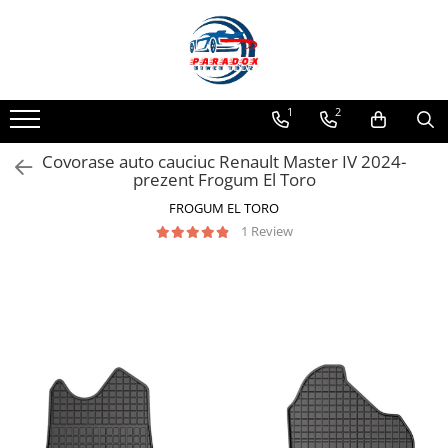
Toate Produsele
ACCESORII AUTO
1
2
Abtibild / Sticker Auto
Covorase auto cauciuc Renault Master IV 2024-
Baby on Board
prezent Frogum El Toro
Diverse modele
FROGUM EL TORO
Limitare de viteza
1 Review
RO; EU
Semn incepator
Accesorii Camping
Accesorii Curatare Auto
Accesorii Sezon Rece
Accesorii Siguranta Auto
Banda Reflectorizanta