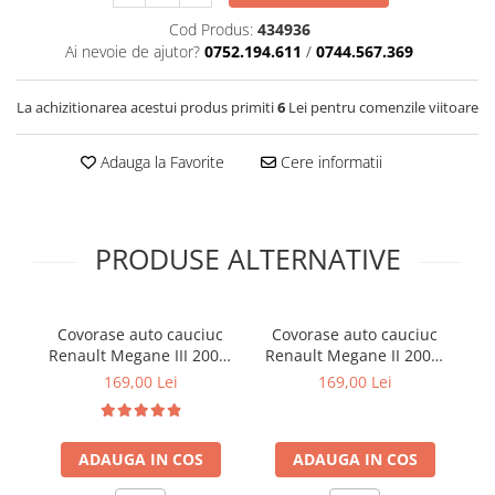
Cotiere Auto
Cod Produs:
434936
Folie Geamuri
Ai nevoie de ajutor?
0752.194.611
/
0744.567.369
Huse Volan Auto
La achizitionarea acestui produs primiti
6
Lei pentru comenzile viitoare
Huse Volan cu Ac si Ata
Huse Volan din Piele Ecologica
Adauga la Favorite
Cere informatii
Huse Volan din Piele Ecologica cu
Silicon
Huse Volan Piele Naturala
PRODUSE ALTERNATIVE
Huse Volan Silicon
Nuca Volan
Odorizante Auto
Covorase auto cauciuc
Covorase auto cauciuc
C
Oglinda Retrovizoare
Renault Megane III 2008-
Renault Megane II 2002-
R
2015 Frogum El Toro
2008 Frogum El Toro
169,00 Lei
169,00 Lei
Ornamente Auto
Ornamente Pedale Auto
Ornamente Protectie Portiera
ADAUGA IN COS
ADAUGA IN COS
Ornamente Schimbator Viteza