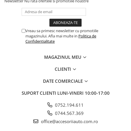
Newsletter
Nu rata ofertele si promotiile noastre
ELECTRICE AUTO
Adaptoare Bricheta Auto
Antene Auto
Banda izolatoare
Vreau sa primesc newsletter cu promotiile
magazinului. Afla mai multe in
Politica de
Borne Baterie
Confidentialitate
Bricheta Auto
Cabluri Alimentare Date Telefon
MAGAZINUL MEU
Cabluri de Pornire
CLIENTI
Claxoane Auto
DATE COMERCIALE
Incarcatoare Auto
Invertor Auto
SUPORT CLIENTI
LUNI-VINERI 10:00-17:00
Papuci / Conectori Electrici
0752.194.611
Redresoare Auto
0744.567.369
Roboti Pornire Auto
office@accesoriiauto.com.ro
Sigurante Auto