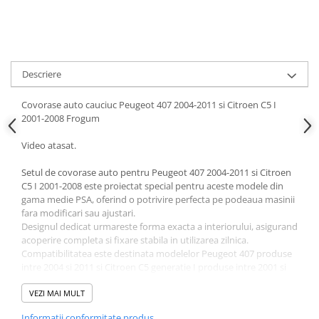
Parasolare Auto
Plasa elastica & Organizator Auto
Prelate Auto
Descriere
Scrumiere Auto
Stergatoare Parbriz
Covorase auto cauciuc Peugeot 407 2004-2011 si Citroen C5 I
2001-2008 Frogum
Suport Auto Ochelari
Suporti Numar Inmatriculare
Video atasat.
Suporti Pahar Auto
Setul de covorase auto pentru Peugeot 407 2004-2011 si Citroen
C5 I 2001-2008 este proiectat special pentru aceste modele din
Suporti Telefon Auto
gama medie PSA, oferind o potrivire perfecta pe podeaua masinii
Tetiera Auto
fara modificari sau ajustari.
Designul dedicat urmareste forma exacta a interiorului, asigurand
acoperire completa si fixare stabila in utilizarea zilnica.
Compatibilitatea este destinata modelelor Peugeot 407 produse
intre 2004 si 2011 si Citroen C5 generatie I produse intre 2001 si
2008.
Covorasele sunt prevazute cu margini de protectie care
VEZI MAI MULT
contribuie la retinerea eficienta a apei, murdariei, nisipului sau
Informatii conformitate produs