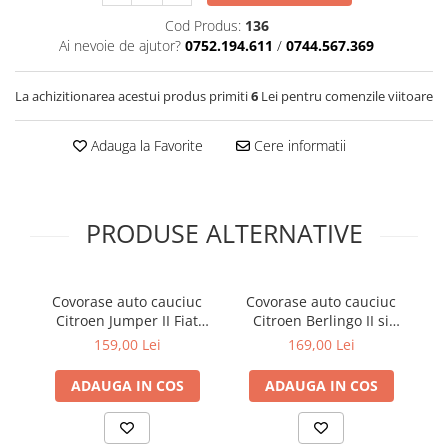
Covorase SUZUKI
Folie Geamuri
Cod Produs:
136
Covorase TOYOTA
Huse Volan Auto
Ai nevoie de ajutor?
0752.194.611
/
0744.567.369
Covorase VOLKSWAGEN
Huse Volan cu Ac si Ata
La achizitionarea acestui produs primiti
6
Lei pentru comenzile viitoare
Huse Volan din Piele Ecologica
Covorase VOLVO
Huse Volan din Piele Ecologica cu
Tavite Portbagaj
Silicon
Adauga la Favorite
Cere informatii
Huse Volan Piele Naturala
Huse Volan Silicon
Nuca Volan
PRODUSE ALTERNATIVE
Odorizante Auto
Oglinda Retrovizoare
Covorase auto cauciuc
Covorase auto cauciuc
C
Ornamente Auto
Citroen Jumper II Fiat
Citroen Berlingo II si
Ducato III 250 Peugeot
Peugeot Partner II 2008-
S
Ornamente Pedale Auto
159,00 Lei
169,00 Lei
Boxer Frogum El Toro
2018 Frogum
Pe
Ornamente Protectie Portiera
ADAUGA IN COS
ADAUGA IN COS
Ornamente Schimbator Viteza
Ornamente Toba Auto