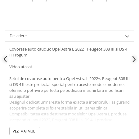
Parasolare Auto
Plasa elastica & Organizator Auto
Prelate Auto
Scrumiere Auto
Descriere
Stergatoare Parbriz
Covorase auto cauciuc Opel Astra L 2022+ Peugeot 308 III si DS 4
Suport Auto Ochelari
II Frogum
Suporti Numar Inmatriculare
Video atasat.
Suporti Pahar Auto
Setul de covorase auto pentru Opel Astra L 2022+, Peugeot 308 III
Suporti Telefon Auto
si DS 4 II este proiectat special pentru aceste modele moderne,
oferind o potrivire perfecta pe podeaua masinii fara modificari
Tetiera Auto
sau ajustari.
Designul dedicat urmareste forma exacta a interiorului, asigurand
acoperire completa si fixare stabila in utilizarea zilnica.
Compatibilitatea este destinata modelelor Opel Astra L produse
incepand cu anul 2022, Peugeot 308 III si DS 4 II produse
incepand cu anul 2021.
Covorasele sunt prevazute cu margini de protectie care
VEZI MAI MULT
contribuie la retinerea eficienta a apei, murdariei, nisipului sau