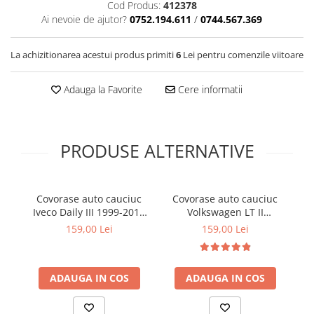
Covorase SUZUKI
Cod Produs:
412378
Folie Geamuri
Ai nevoie de ajutor?
0752.194.611
/
0744.567.369
Covorase TOYOTA
Huse Volan Auto
Covorase VOLKSWAGEN
Huse Volan cu Ac si Ata
La achizitionarea acestui produs primiti
6
Lei pentru comenzile viitoare
Huse Volan din Piele Ecologica
Covorase VOLVO
Huse Volan din Piele Ecologica cu
Adauga la Favorite
Cere informatii
Tavite Portbagaj
Silicon
Huse Volan Piele Naturala
Huse Volan Silicon
PRODUSE ALTERNATIVE
Nuca Volan
Odorizante Auto
Oglinda Retrovizoare
Covorase auto cauciuc
Covorase auto cauciuc
C
Iveco Daily III 1999-2014
Volkswagen LT II
Re
Ornamente Auto
Frogum
Mercedes-Benz Sprinter
159,00 Lei
159,00 Lei
W903 Frogum El Toro
Ornamente Pedale Auto
Ornamente Protectie Portiera
ADAUGA IN COS
ADAUGA IN COS
Ornamente Schimbator Viteza
Ornamente Toba Auto