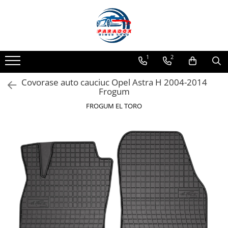
Toate Produsele
ACCESORII AUTO
1
2
Abtibild / Sticker Auto
Covorase auto cauciuc Opel Astra H 2004-2014
Baby on Board
Frogum
Diverse modele
FROGUM EL TORO
Limitare de viteza
RO; EU
Semn incepator
Accesorii Camping
Accesorii Curatare Auto
Accesorii Sezon Rece
Accesorii Siguranta Auto
Banda Reflectorizanta