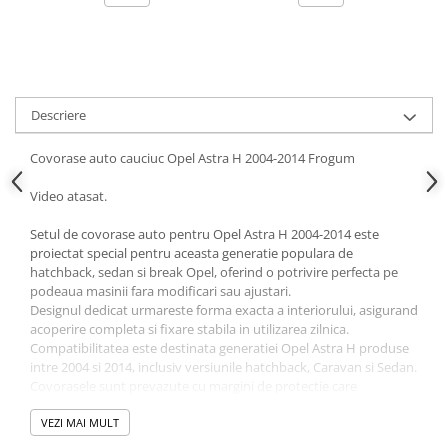
Ornamente Toba Auto
Parasolare Auto
Plasa elastica & Organizator Auto
Prelate Auto
Descriere
Scrumiere Auto
Covorase auto cauciuc Opel Astra H 2004-2014 Frogum
Stergatoare Parbriz
Video atasat.
Suport Auto Ochelari
Setul de covorase auto pentru Opel Astra H 2004-2014 este
Suporti Numar Inmatriculare
proiectat special pentru aceasta generatie populara de
Suporti Pahar Auto
hatchback, sedan si break Opel, oferind o potrivire perfecta pe
podeaua masinii fara modificari sau ajustari.
Suporti Telefon Auto
Designul dedicat urmareste forma exacta a interiorului, asigurand
acoperire completa si fixare stabila in utilizarea zilnica.
Tetiera Auto
Compatibilitatea este destinata generatiei Opel Astra H produse
COVORASE AUTO
intre 2004 si 2014, inclusiv versiunile hatchback, Caravan si Sedan.
Covorasele sunt prevazute cu margini de protectie care
Covorase AUDI
contribuie la retinerea eficienta a apei, murdariei, nisipului sau
Covorase BMW
zapezii, protejand mocheta originala a masinii. Bordura
VEZI MAI MULT
contribuie la mentinerea curateniei si la protectia eficienta a