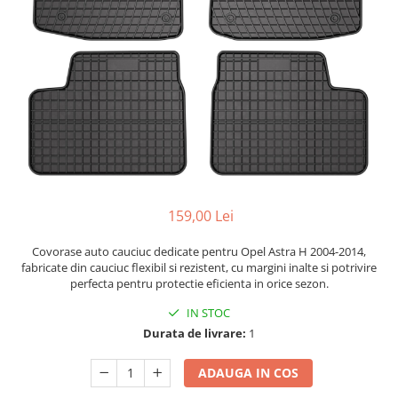
Bare Portbagaj
Brelocuri Auto Metalice Chei
Capace Prezoane
Carcase Chei Auto
Carcasa cheie Audi
Carcasa cheie Bmw
Carcasa cheie Dacia
Carcasa Cheie Fiat
Carcasa Cheie Ford
159,00 Lei
Carcasa Cheie Hyundai
Carcasa Cheie Mercedes Benz
Covorase auto cauciuc dedicate pentru Opel Astra H 2004-2014,
fabricate din cauciuc flexibil si rezistent, cu margini inalte si potrivire
Carcasa Cheie Opel
perfecta pentru protectie eficienta in orice sezon.
Carcasa Cheie Peugeot
IN STOC
Carcasa Cheie Renault
Durata de livrare:
1
Carcasa Cheie Skoda
Carcasa Cheie Toyota
ADAUGA IN COS
Carcasa Cheie Volkswagen