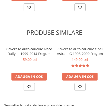
Covorase MINI
Covorase NISSAN
Covorase OPEL
Covorase PEUGEOT
PRODUSE SIMILARE
Covorase PORSCHE
Covorase RENAULT
Covorase auto cauciuc Iveco
Covorase auto cauciuc Opel
Covorase SEAT
Daily III 1999-2014 Frogum
Astra II G 1998-2009 Frogum
Covorase SKODA
159,00 Lei
149,00 Lei
Covorase SsangYong
Covorase SUZUKI
ADAUGA IN COS
ADAUGA IN COS
Covorase TOYOTA
Covorase VOLKSWAGEN
Covorase VOLVO
Tavite Portbagaj
Newsletter
Nu rata ofertele si promotiile noastre