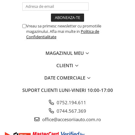
ELECTRICE AUTO
Adaptoare Bricheta Auto
Antene Auto
Vreau sa primesc newsletter cu promotiile
Banda izolatoare
magazinului. Afla mai multe in
Politica de
Confidentialitate
Borne Baterie
Bricheta Auto
MAGAZINUL MEU
Cabluri Alimentare Date Telefon
CLIENTI
Cabluri de Pornire
Claxoane Auto
DATE COMERCIALE
Incarcatoare Auto
SUPORT CLIENTI
LUNI-VINERI 10:00-17:00
Invertor Auto
0752.194.611
Papuci / Conectori Electrici
0744.567.369
Redresoare Auto
office@accesoriiauto.com.ro
Roboti Pornire Auto
Sigurante Auto