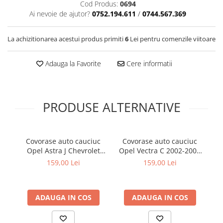
Cod Produs:
0694
Cotiere Auto
Ai nevoie de ajutor?
0752.194.611
/
0744.567.369
Folie Geamuri
Huse Volan Auto
La achizitionarea acestui produs primiti
6
Lei pentru comenzile viitoare
Huse Volan cu Ac si Ata
Adauga la Favorite
Cere informatii
Huse Volan din Piele Ecologica
Huse Volan din Piele Ecologica cu
Silicon
Huse Volan Piele Naturala
PRODUSE ALTERNATIVE
Huse Volan Silicon
Nuca Volan
Covorase auto cauciuc
Covorase auto cauciuc
C
Odorizante Auto
Opel Astra J Chevrolet
Opel Vectra C 2002-2008
Op
Oglinda Retrovizoare
Cruze I si Orlando I
Frogum
159,00 Lei
159,00 Lei
Frogum
Ornamente Auto
Ornamente Pedale Auto
ADAUGA IN COS
ADAUGA IN COS
Ornamente Protectie Portiera
Ornamente Schimbator Viteza