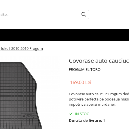
 Juke I 2010-2019 Frogum
Covorase auto cauciuc
FROGUM EL TORO
169,00 Lei
Covorase auto cauciuc Frogum dedic
potrivire perfecta pe podeaua masinii
impotriva apei si murdariei.
IN STOC
Durata de livrare:
1