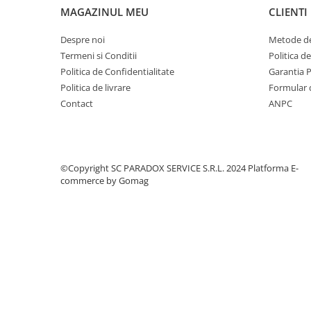
MAGAZINUL MEU
CLIENTI
Covorase MINI
Covorase NISSAN
Despre noi
Metode de
Termeni si Conditii
Politica d
Covorase OPEL
Politica de Confidentialitate
Garantia 
Covorase PEUGEOT
Politica de livrare
Formular 
Covorase PORSCHE
Contact
ANPC
Covorase RENAULT
Covorase SEAT
Covorase SKODA
©Copyright SC PARADOX SERVICE S.R.L. 2024
Platforma E-
commerce by Gomag
Covorase SsangYong
Covorase SUZUKI
Covorase TOYOTA
Covorase VOLKSWAGEN
Covorase VOLVO
Tavite Portbagaj