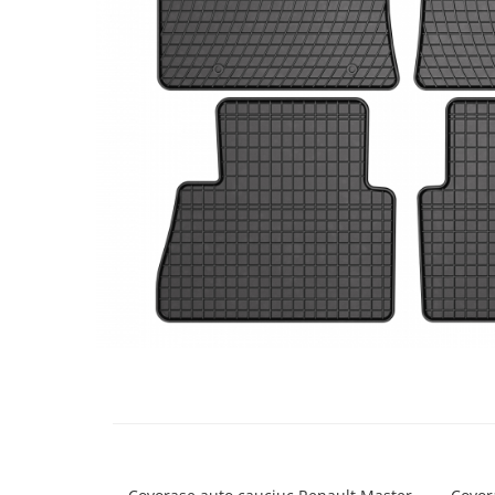
Bare Portbagaj
Brelocuri Auto Metalice Chei
Capace Prezoane
Carcase Chei Auto
Carcasa cheie Audi
Carcasa cheie Bmw
Carcasa cheie Dacia
Carcasa Cheie Fiat
Carcasa Cheie Ford
Carcasa Cheie Hyundai
Carcasa Cheie Mercedes Benz
Carcasa Cheie Opel
Carcasa Cheie Peugeot
Distribuie
pe
Carcasa Cheie Renault
Facebook
Carcasa Cheie Skoda
Carcasa Cheie Toyota
Carcasa Cheie Volkswagen