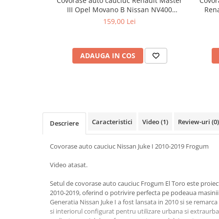
Covorase auto cauciuc Renault Master
Covor
Cotiere Auto
III Opel Movano B Nissan NV400
Rena
Frogum El Toro
159,00 Lei
Folie Geamuri
Huse Volan Auto
Huse Volan cu Ac si Ata
ADAUGA IN COS
Huse Volan din Piele Ecologica
Huse Volan din Piele Ecologica cu
Silicon
Huse Volan Piele Naturala
Huse Volan Silicon
Caracteristici
Video
(1)
Review-uri
(0)
Descriere
Nuca Volan
Odorizante Auto
Covorase auto cauciuc Nissan Juke I 2010-2019 Frogum
Oglinda Retrovizoare
Video atasat.
Ornamente Auto
Setul de covorase auto cauciuc Frogum El Toro este proiect
Ornamente Pedale Auto
2010-2019, oferind o potrivire perfecta pe podeaua masinii 
Ornamente Protectie Portiera
Generatia Nissan Juke I a fost lansata in 2010 si se remarc
si interiorul configurat pentru utilizare urbana si extraur
Ornamente Schimbator Viteza