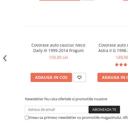
Covorase CHEVROLET
Covorase CITROEN
Covorase DACIA
Covorase DS
Covorase FIAT
Covorase auto cauciuc Iveco
Covorase auto 
Covorase FORD
Daily III 1999-2014 Frogum
Astra II G 199
Covorase HONDA
159,00 Lei
149,00
Covorase HYUNDAI
Covorase ISUZU
ADAUGA IN COS
ADAUGA IN 
Covorase IVECO
Covorase KIA
Covorase MAN
Newsletter
Nu rata ofertele si promotiile noastre
Covorase MAZDA
Covorase MERCEDES
Vreau sa primesc newsletter cu promotiile magazinului. Af
Covorase MG