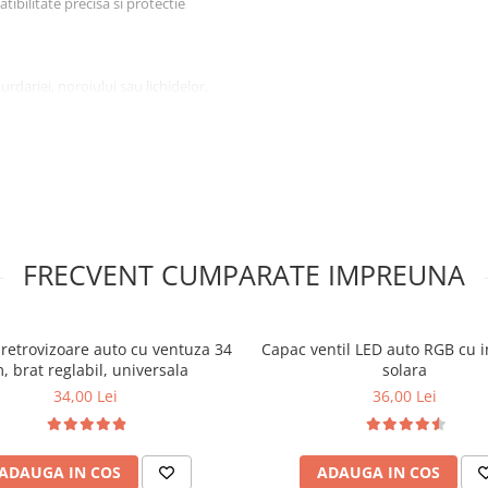
ibilitate precisa si protectie
urdariei, noroiului sau lichidelor,
Designul dedicat ajuta la
ariei in interiorul vehiculului.
s neplacut, adaptat atat
rogum sunt apreciate pentru
ara.
lor in timpul condusului, iar
ea acestora.
FRECVENT CUMPARATE IMPREUNA
retrovizoare auto cu ventuza 34
Capac ventil LED auto RGB cu i
, brat reglabil, universala
solara
34,00 Lei
36,00 Lei
 utilizarea zilnica, indiferent de
ADAUGA IN COS
ADAUGA IN COS