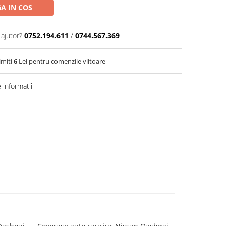
A IN COS
 ajutor?
0752.194.611
/
0744.567.369
imiti
6
Lei pentru comenzile viitoare
informatii