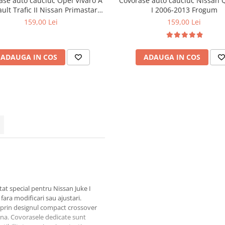
ase auto cauciuc Opel Vivaro A
Covorase auto cauciuc Nissan 
ult Trafic II Nissan Primastar
I 2006-2013 Frogum
Frogum El Toro
159,00 Lei
159,00 Lei
ADAUGA IN COS
ADAUGA IN COS
at special pentru Nissan Juke I
fara modificari sau ajustari.
a prin designul compact crossover
bana. Covorasele dedicate sunt