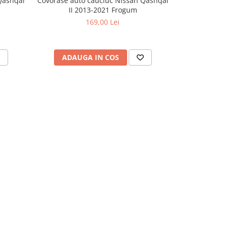
Qashqai
Covorase auto cauciuc Nissan Qashqai
Covorase aut
II 2013-2021 Frogum
+2 I
169,00 Lei
ADAUGA IN COS
ADAU