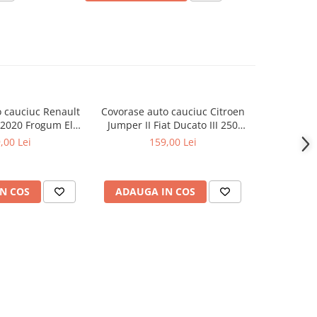
 cauciuc Renault
Covorase auto cauciuc Citroen
Covorase a
-2020 Frogum El
Jumper II Fiat Ducato III 250
Master II 
Toro
Peugeot Boxer Frogum El Toro
,00 Lei
159,00 Lei
N COS
ADAUGA IN COS
ADAUG