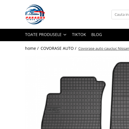
Toate Produsele
ACCESORII AUTO
TOATE PRODUSELE
TIKTOK
BLOG
Abtibild / Sticker Auto
Baby on Board
home /
COVORASE AUTO /
Covorase auto cauciuc Nissan
Diverse modele
Limitare de viteza
RO; EU
Semn incepator
Accesorii Camping
Accesorii Curatare Auto
Accesorii Sezon Rece
Accesorii Siguranta Auto
Banda Reflectorizanta