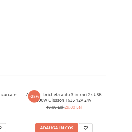
ncarcare
Adaptor bricheta auto 3 intrari 2x USB
Recipient
-28%
100W Olesson 1635 12V 24V
40,00 Lei
29,00 Lei
ADAUGA IN COS
AD