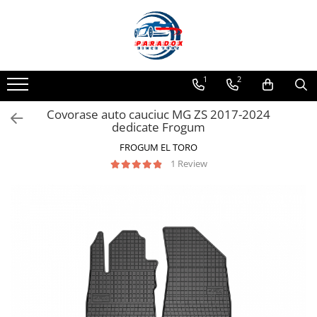
Toate Produsele
ACCESORII AUTO
1
2
Abtibild / Sticker Auto
Covorase auto cauciuc MG ZS 2017-2024
Baby on Board
dedicate Frogum
Diverse modele
FROGUM EL TORO
Limitare de viteza
1 Review
RO; EU
Semn incepator
Accesorii Camping
Accesorii Curatare Auto
Accesorii Sezon Rece
Accesorii Siguranta Auto
Banda Reflectorizanta