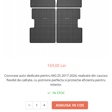
Bare Portbagaj
Brelocuri Auto Metalice Chei
Capace Prezoane
Carcase Chei Auto
Carcasa cheie Audi
Carcasa cheie Bmw
Carcasa cheie Dacia
Carcasa Cheie Fiat
Carcasa Cheie Ford
Carcasa Cheie Hyundai
169,00 Lei
Carcasa Cheie Mercedes Benz
Covorase auto dedicate pentru MG ZS 2017-2024, realizate din cauciuc
Carcasa Cheie Opel
flexibil de calitate, cu potrivire perfecta si protectie eficienta pentru
Carcasa Cheie Peugeot
interior.
Carcasa Cheie Renault
IN STOC
Carcasa Cheie Skoda
Carcasa Cheie Toyota
ADAUGA IN COS
Carcasa Cheie Volkswagen