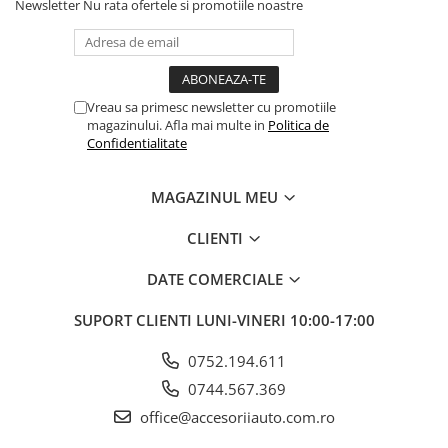
Newsletter
Nu rata ofertele si promotiile noastre
ELECTRICE AUTO
Adaptoare Bricheta Auto
Antene Auto
Banda izolatoare
Vreau sa primesc newsletter cu promotiile
Borne Baterie
magazinului. Afla mai multe in
Politica de
Confidentialitate
Bricheta Auto
Cabluri Alimentare Date Telefon
MAGAZINUL MEU
Cabluri de Pornire
CLIENTI
Claxoane Auto
DATE COMERCIALE
Incarcatoare Auto
Invertor Auto
SUPORT CLIENTI
LUNI-VINERI 10:00-17:00
Papuci / Conectori Electrici
0752.194.611
Redresoare Auto
0744.567.369
Roboti Pornire Auto
office@accesoriiauto.com.ro
Sigurante Auto