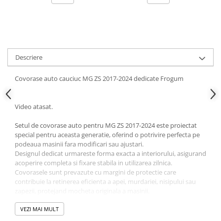
Ornamente Toba Auto
Parasolare Auto
Plasa elastica & Organizator Auto
Prelate Auto
Descriere
Scrumiere Auto
Covorase auto cauciuc MG ZS 2017-2024 dedicate Frogum
Stergatoare Parbriz
Suport Auto Ochelari
Video atasat.
Suporti Numar Inmatriculare
Setul de covorase auto pentru MG ZS 2017-2024 este proiectat
Suporti Pahar Auto
special pentru aceasta generatie, oferind o potrivire perfecta pe
podeaua masinii fara modificari sau ajustari.
Suporti Telefon Auto
Designul dedicat urmareste forma exacta a interiorului, asigurand
acoperire completa si fixare stabila in utilizarea zilnica.
Tetiera Auto
Covorasele sunt prevazute cu margini de protectie care
COVORASE AUTO
contribuie la retinerea eficienta a apei, murdariei, nisipului sau
zapezii, protejand mocheta originala a masinii.
Covorase AUDI
Materialul utilizat este flexibil, rezistent si fara miros neplacut,
Covorase BMW
adaptat atat temperaturilor ridicate, cat si celor scazute.
VEZI MAI MULT
Covorasele Frogum sunt recunoscute pentru durabilitate si