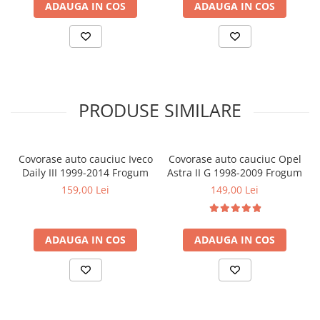
ADAUGA IN COS
ADAUGA IN COS
Covorase MINI
Covorase NISSAN
Covorase OPEL
Covorase PEUGEOT
Covorase PORSCHE
PRODUSE SIMILARE
Covorase RENAULT
Covorase SEAT
Covorase auto cauciuc Iveco
Covorase auto cauciuc Opel
Covorase SKODA
Daily III 1999-2014 Frogum
Astra II G 1998-2009 Frogum
159,00 Lei
149,00 Lei
Covorase SsangYong
Covorase SUZUKI
Covorase TOYOTA
ADAUGA IN COS
ADAUGA IN COS
Covorase VOLKSWAGEN
Covorase VOLVO
Tavite Portbagaj