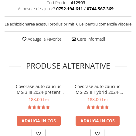
Cod Produs:
412903
Cotiere Auto
Ai nevoie de ajutor?
0752.194.611
/
0744.567.369
Folie Geamuri
Huse Volan Auto
La achizitionarea acestui produs primiti
6
Lei pentru comenzile viitoare
Huse Volan cu Ac si Ata
Adauga la Favorite
Cere informatii
Huse Volan din Piele Ecologica
Huse Volan din Piele Ecologica cu
Silicon
Huse Volan Piele Naturala
PRODUSE ALTERNATIVE
Huse Volan Silicon
Nuca Volan
Odorizante Auto
Covorase auto cauciuc
Covorase auto cauciuc
C
MG 3 III 2024-prezent
MG ZS II Hybrid 2024-
M
Oglinda Retrovizoare
dedicate Frogum
prezent dedicate Frogum
188,00 Lei
188,00 Lei
Ornamente Auto
Ornamente Pedale Auto
ADAUGA IN COS
ADAUGA IN COS
Ornamente Protectie Portiera
Ornamente Schimbator Viteza