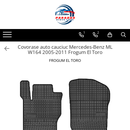
Toate Produsele
ACCESORII AUTO
1
2
Abtibild / Sticker Auto
Covorase auto cauciuc Mercedes-Benz ML
Baby on Board
W164 2005-2011 Frogum El Toro
Diverse modele
FROGUM EL TORO
Limitare de viteza
RO; EU
Semn incepator
Accesorii Camping
Accesorii Curatare Auto
Accesorii Sezon Rece
Accesorii Siguranta Auto
Banda Reflectorizanta