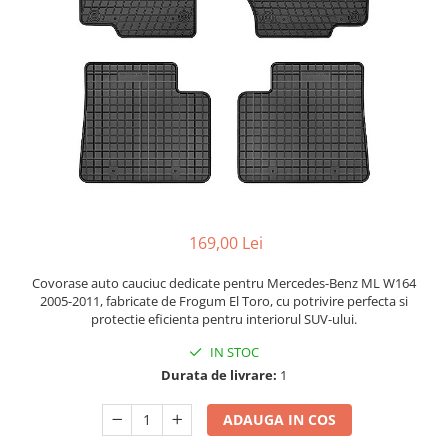
Bare Portbagaj
Brelocuri Auto Metalice Chei
Capace Prezoane
Carcase Chei Auto
Carcasa cheie Audi
Carcasa cheie Bmw
Carcasa cheie Dacia
Carcasa Cheie Fiat
Carcasa Cheie Ford
169,00 Lei
Carcasa Cheie Hyundai
Carcasa Cheie Mercedes Benz
Covorase auto cauciuc dedicate pentru Mercedes-Benz ML W164
2005-2011, fabricate de Frogum El Toro, cu potrivire perfecta si
Carcasa Cheie Opel
protectie eficienta pentru interiorul SUV-ului.
Carcasa Cheie Peugeot
IN STOC
Carcasa Cheie Renault
Durata de livrare:
1
Carcasa Cheie Skoda
Carcasa Cheie Toyota
ADAUGA IN COS
Carcasa Cheie Volkswagen