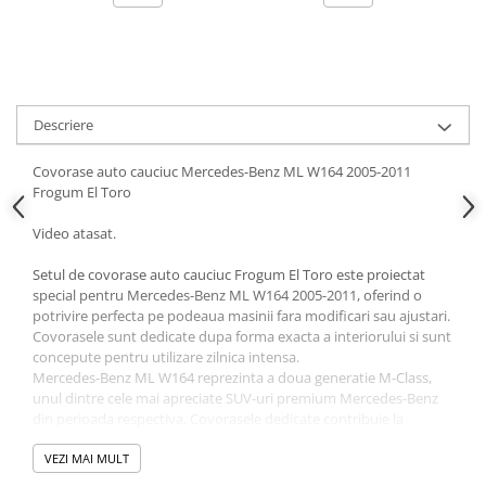
Ornamente Toba Auto
Parasolare Auto
Plasa elastica & Organizator Auto
Prelate Auto
Descriere
Scrumiere Auto
Covorase auto cauciuc Mercedes-Benz ML W164 2005-2011
Stergatoare Parbriz
Frogum El Toro
Suport Auto Ochelari
Video atasat.
Suporti Numar Inmatriculare
Setul de covorase auto cauciuc Frogum El Toro este proiectat
Suporti Pahar Auto
special pentru Mercedes-Benz ML W164 2005-2011, oferind o
potrivire perfecta pe podeaua masinii fara modificari sau ajustari.
Suporti Telefon Auto
Covorasele sunt dedicate dupa forma exacta a interiorului si sunt
concepute pentru utilizare zilnica intensa.
Tetiera Auto
Mercedes-Benz ML W164 reprezinta a doua generatie M-Class,
COVORASE AUTO
unul dintre cele mai apreciate SUV-uri premium Mercedes-Benz
din perioada respectiva. Covorasele dedicate contribuie la
Covorase AUDI
protejarea eficienta a interiorului impotriva apei, noroiului,
Covorase BMW
nisipului sau lichidelor.
VEZI MAI MULT
Compatibilitate: