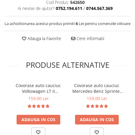
Cod Produs:
542650
Cotiere Auto
Ai nevoie de ajutor?
0752.194.611
/
0744.567.369
Folie Geamuri
Huse Volan Auto
La achizitionarea acestui produs primiti
6
Lei pentru comenzile viitoare
Huse Volan cu Ac si Ata
Adauga la Favorite
Cere informatii
Huse Volan din Piele Ecologica
Huse Volan din Piele Ecologica cu
Silicon
Huse Volan Piele Naturala
PRODUSE ALTERNATIVE
Huse Volan Silicon
Nuca Volan
Covorase auto cauciuc
Covorase auto cauciuc
C
Odorizante Auto
Volkswagen LT II
Mercedes-Benz Sprinter
Oglinda Retrovizoare
Mercedes-Benz Sprinter
W906 Volkswagen Crafter
W6
159,00 Lei
159,00 Lei
W903 Frogum El Toro
I Frogum El Toro
Ornamente Auto
Ornamente Pedale Auto
ADAUGA IN COS
ADAUGA IN COS
Ornamente Protectie Portiera
Ornamente Schimbator Viteza