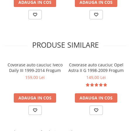
✔ montaj rapid fara modificari
ADAUGA IN COS
ADAUGA IN COS
Covorase MINI
Este alegerea ideala pentru protejarea interiorului unui SUV
premium Mercedes-Benz utilizat zilnic.
Covorase NISSAN
Covorase OPEL
Covorase PEUGEOT
Covorase PORSCHE
PRODUSE SIMILARE
Covorase RENAULT
Covorase SEAT
Covorase auto cauciuc Iveco
Covorase auto cauciuc Opel
Covorase SKODA
Daily III 1999-2014 Frogum
Astra II G 1998-2009 Frogum
159,00 Lei
149,00 Lei
Covorase SsangYong
Covorase SUZUKI
Covorase TOYOTA
ADAUGA IN COS
ADAUGA IN COS
Covorase VOLKSWAGEN
Covorase VOLVO
Tavite Portbagaj