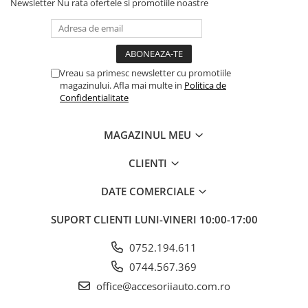
Newsletter
Nu rata ofertele si promotiile noastre
ELECTRICE AUTO
Adaptoare Bricheta Auto
Antene Auto
Banda izolatoare
Vreau sa primesc newsletter cu promotiile
magazinului. Afla mai multe in
Politica de
Borne Baterie
Confidentialitate
Bricheta Auto
Cabluri Alimentare Date Telefon
MAGAZINUL MEU
Cabluri de Pornire
CLIENTI
Claxoane Auto
DATE COMERCIALE
Incarcatoare Auto
Invertor Auto
SUPORT CLIENTI
LUNI-VINERI 10:00-17:00
Papuci / Conectori Electrici
0752.194.611
Redresoare Auto
0744.567.369
Roboti Pornire Auto
office@accesoriiauto.com.ro
Sigurante Auto