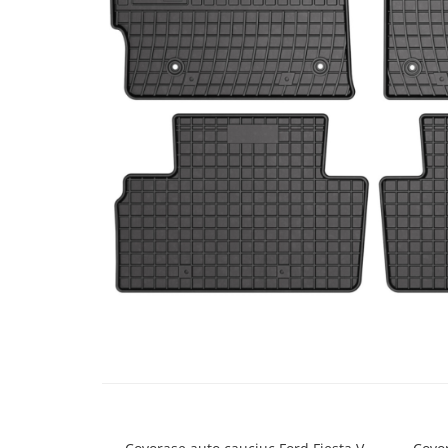
Bare Portbagaj
Brelocuri Auto Metalice Chei
Capace Prezoane
Carcase Chei Auto
Carcasa cheie Audi
Carcasa cheie Bmw
Carcasa cheie Dacia
Carcasa Cheie Fiat
Carcasa Cheie Ford
Carcasa Cheie Hyundai
Carcasa Cheie Mercedes Benz
Carcasa Cheie Opel
Carcasa Cheie Peugeot
Distribuie
pe
Carcasa Cheie Renault
Facebook
Carcasa Cheie Skoda
Carcasa Cheie Toyota
Carcasa Cheie Volkswagen