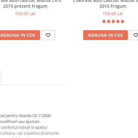
rase auto cauciuc Mazda CX-3
Covorase auto cauciuc Mazda 3 
2015-prezent Frogum
2010 Frogum
159,00 Lei
159,00 Lei
ADAUGA IN COS
ADAUGA IN COS
cial pentru Mazda CX-7 2006-
odificari sau ajustari.
onfortul ridicat si spatiul
ea urbana, cat si pentru drumurile