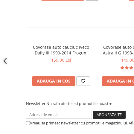
Covorase CHEVROLET
Covorase CITROEN
Covorase DACIA
Covorase DS
Covorase FIAT
Covorase auto cauciuc Iveco
Covorase auto 
Covorase FORD
Daily III 1999-2014 Frogum
Astra II G 199
Covorase HONDA
159,00 Lei
149,00
Covorase HYUNDAI
Covorase ISUZU
ADAUGA IN COS
ADAUGA IN 
Covorase IVECO
Covorase KIA
Covorase MAN
Newsletter
Nu rata ofertele si promotiile noastre
Covorase MAZDA
Covorase MERCEDES
Vreau sa primesc newsletter cu promotiile magazinului. Af
Covorase MG