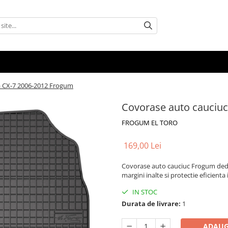
a CX-7 2006-2012 Frogum
Covorase auto cauciu
FROGUM EL TORO
169,00 Lei
Covorase auto cauciuc Frogum dedic
margini inalte si protectie eficienta
IN STOC
Durata de livrare:
1
ADAUG