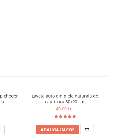
ip cheder
Laveta auto din piele naturala de
Covoras a
la
caprioara 60x90 cm
a
40,00 Lei
ADAUGA IN COS
AD