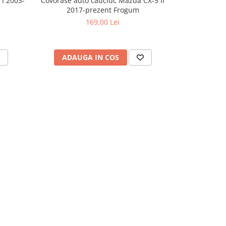
I 2003-
Covorase auto cauciuc Mazda CX-5 II
Covorase auto
2017-prezent Frogum
169,00 Lei
ADAUGA IN COS
ADAU