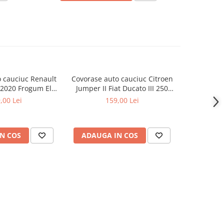
 cauciuc Renault
Covorase auto cauciuc Citroen
Covorase a
-2020 Frogum El
Jumper II Fiat Ducato III 250
Master II 
Toro
Peugeot Boxer Frogum El Toro
,00 Lei
159,00 Lei
N COS
ADAUGA IN COS
ADAUG