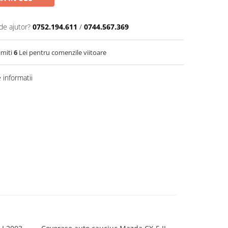
de ajutor?
0752.194.611
/
0744.567.369
imiti
6
Lei pentru comenzile viitoare
informatii