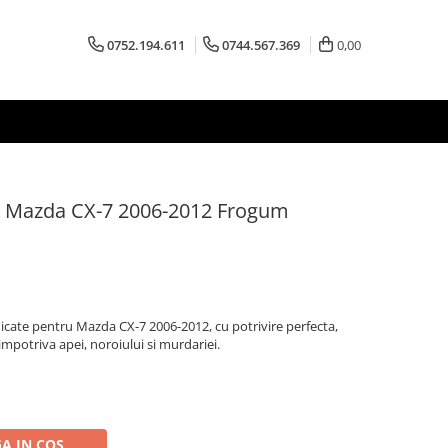
0752.194.611
0744.567.369
0,00
c Mazda CX-7 2006-2012 Frogum
ate pentru Mazda CX-7 2006-2012, cu potrivire perfecta,
 impotriva apei, noroiului si murdariei.
A IN COS