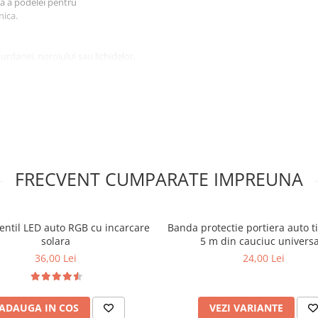
ta a podelei pentru
nica.
urdariei, noroiului sau lichidelor,
. Forma dedicata permite
nterior mai curat.
ros neplacut, adaptat
 apreciate pentru rezistenta
lor in timpul condusului, iar
ea acestora.
FRECVENT CUMPARATE IMPREUNA
entil LED auto RGB cu incarcare
Banda protectie portiera auto t
solara
5 m din cauciuc universa
36,00 Lei
24,00 Lei
i mentinerea curateniei zilnice in
ADAUGA IN COS
VEZI VARIANTE