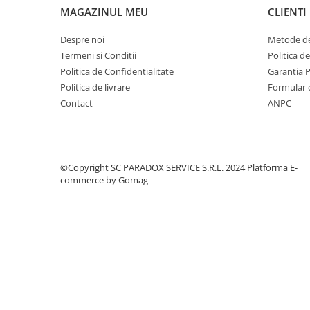
MAGAZINUL MEU
CLIENTI
Covorase MINI
Covorase NISSAN
Despre noi
Metode de
Termeni si Conditii
Politica d
Covorase OPEL
Politica de Confidentialitate
Garantia 
Covorase PEUGEOT
Politica de livrare
Formular 
Covorase PORSCHE
Contact
ANPC
Covorase RENAULT
Covorase SEAT
Covorase SKODA
©Copyright SC PARADOX SERVICE S.R.L. 2024
Platforma E-
commerce by Gomag
Covorase SsangYong
Covorase SUZUKI
Covorase TOYOTA
Covorase VOLKSWAGEN
Covorase VOLVO
Tavite Portbagaj