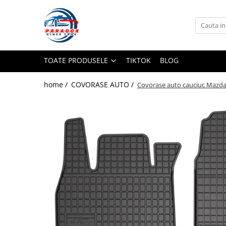
Toate Produsele
ACCESORII AUTO
TOATE PRODUSELE
TIKTOK
BLOG
Abtibild / Sticker Auto
Baby on Board
home /
COVORASE AUTO /
Covorase auto cauciuc Mazd
Diverse modele
Limitare de viteza
RO; EU
Semn incepator
Accesorii Camping
Accesorii Curatare Auto
Accesorii Sezon Rece
Accesorii Siguranta Auto
Banda Reflectorizanta