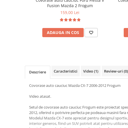
Covorase auto cauciuc Ford Fiesta V
Covo
Cotiere Auto
Fusion Mazda 2 Frogum
159,00 Lei
Folie Geamuri
Huse Volan Auto
Huse Volan cu Ac si Ata
ADAUGA IN COS
Huse Volan din Piele Ecologica
Huse Volan din Piele Ecologica cu
Silicon
Huse Volan Piele Naturala
Huse Volan Silicon
Caracteristici
Video
(1)
Review-uri
(0)
Descriere
Nuca Volan
Odorizante Auto
Covorase auto cauciuc Mazda CX-7 2006-2012 Frogum
Oglinda Retrovizoare
Video atasat.
Ornamente Auto
Setul de covorase auto cauciuc Frogum este proiectat spe
Ornamente Pedale Auto
2012, oferind o potrivire perfecta pe podeaua masinii fara m
Ornamente Protectie Portiera
Modelul Mazda CX-7 este apreciat pentru designul sportiv, c
interior generos, fiind un SUV potrivit atat pentru utilizar
Ornamente Schimbator Viteza