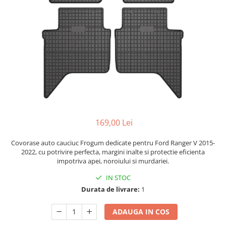
Bare Portbagaj
Brelocuri Auto Metalice Chei
Capace Prezoane
Carcase Chei Auto
Carcasa cheie Audi
Carcasa cheie Bmw
Carcasa cheie Dacia
Carcasa Cheie Fiat
Carcasa Cheie Ford
169,00 Lei
Carcasa Cheie Hyundai
Carcasa Cheie Mercedes Benz
Covorase auto cauciuc Frogum dedicate pentru Ford Ranger V 2015-
2022, cu potrivire perfecta, margini inalte si protectie eficienta
Carcasa Cheie Opel
impotriva apei, noroiului si murdariei.
Carcasa Cheie Peugeot
IN STOC
Carcasa Cheie Renault
Durata de livrare:
1
Carcasa Cheie Skoda
Carcasa Cheie Toyota
ADAUGA IN COS
Carcasa Cheie Volkswagen