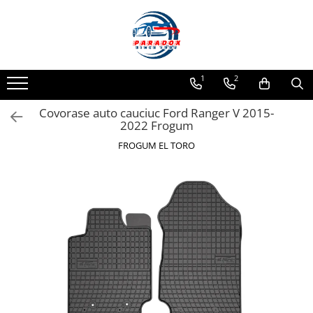
Toate Produsele
ACCESORII AUTO
1
2
Abtibild / Sticker Auto
Covorase auto cauciuc Ford Ranger V 2015-
Baby on Board
2022 Frogum
Diverse modele
FROGUM EL TORO
Limitare de viteza
RO; EU
Semn incepator
Accesorii Camping
Accesorii Curatare Auto
Accesorii Sezon Rece
Accesorii Siguranta Auto
Banda Reflectorizanta