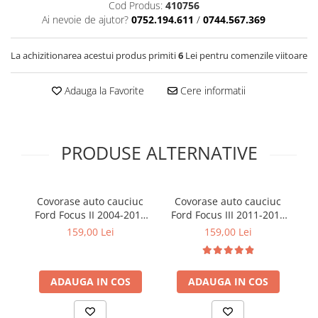
Cod Produs:
410756
Cotiere Auto
Ai nevoie de ajutor?
0752.194.611
/
0744.567.369
Folie Geamuri
Huse Volan Auto
La achizitionarea acestui produs primiti
6
Lei pentru comenzile viitoare
Huse Volan cu Ac si Ata
Adauga la Favorite
Cere informatii
Huse Volan din Piele Ecologica
Huse Volan din Piele Ecologica cu
Silicon
Huse Volan Piele Naturala
PRODUSE ALTERNATIVE
Huse Volan Silicon
Nuca Volan
Covorase auto cauciuc
Covorase auto cauciuc
C
Odorizante Auto
Ford Focus II 2004-2011
Ford Focus III 2011-2018
Fo
Oglinda Retrovizoare
Frogum
Frogum
159,00 Lei
159,00 Lei
Ornamente Auto
Ornamente Pedale Auto
ADAUGA IN COS
ADAUGA IN COS
Ornamente Protectie Portiera
Ornamente Schimbator Viteza