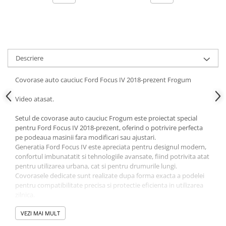
Parasolare Auto
Plasa elastica & Organizator Auto
Prelate Auto
Scrumiere Auto
Descriere
Stergatoare Parbriz
Covorase auto cauciuc Ford Focus IV 2018-prezent Frogum
Suport Auto Ochelari
Video atasat.
Suporti Numar Inmatriculare
Suporti Pahar Auto
Setul de covorase auto cauciuc Frogum este proiectat special
pentru Ford Focus IV 2018-prezent, oferind o potrivire perfecta
Suporti Telefon Auto
pe podeaua masinii fara modificari sau ajustari.
Generatia Ford Focus IV este apreciata pentru designul modern,
Tetiera Auto
confortul imbunatatit si tehnologiile avansate, fiind potrivita atat
pentru utilizarea urbana, cat si pentru drumurile lungi.
Covorasele dedicate sunt realizate dupa forma exacta a podelei
pentru compatibilitate precisa si protectie eficienta in utilizarea
zilnica.
Compatibilitate:
✔ Ford Focus IV 2018-prezent
VEZI MAI MULT
Marginea ridicata contribuie la retinerea eficienta a apei,