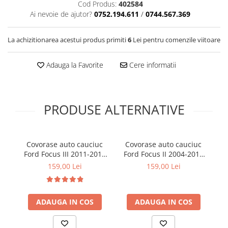
Covorase SUZUKI
Cod Produs:
402584
Folie Geamuri
Ai nevoie de ajutor?
0752.194.611
/
0744.567.369
Covorase TOYOTA
Huse Volan Auto
Covorase VOLKSWAGEN
Huse Volan cu Ac si Ata
La achizitionarea acestui produs primiti
6
Lei pentru comenzile viitoare
Huse Volan din Piele Ecologica
Covorase VOLVO
Huse Volan din Piele Ecologica cu
Adauga la Favorite
Cere informatii
Tavite Portbagaj
Silicon
Huse Volan Piele Naturala
Huse Volan Silicon
PRODUSE ALTERNATIVE
Nuca Volan
Odorizante Auto
Oglinda Retrovizoare
Covorase auto cauciuc
Covorase auto cauciuc
C
Ford Focus III 2011-2018
Ford Focus II 2004-2011
Fo
Ornamente Auto
Frogum
Frogum
159,00 Lei
159,00 Lei
Ornamente Pedale Auto
Ornamente Protectie Portiera
ADAUGA IN COS
ADAUGA IN COS
Ornamente Schimbator Viteza
Ornamente Toba Auto