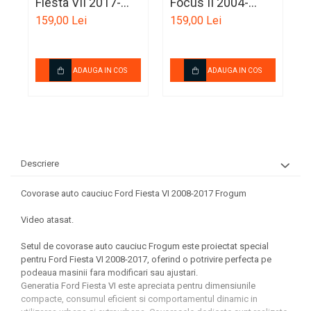
Fiesta VII 2017-
Focus II 2004-
F
prezent Frogum
2011 Frogum
Ornamente Toba Auto
159,00 Lei
159,00 Lei
1
Parasolare Auto
Plasa elastica & Organizator
ADAUGA IN COS
ADAUGA IN COS
Auto
Prelate Auto
Scrumiere Auto
Stergatoare Parbriz
Descriere
Suport Auto Ochelari
Suporti Numar Inmatriculare
Covorase auto cauciuc Ford Fiesta VI 2008-2017 Frogum
Suporti Pahar Auto
Video atasat.
Suporti Telefon Auto
Setul de covorase auto cauciuc Frogum este proiectat special
pentru Ford Fiesta VI 2008-2017, oferind o potrivire perfecta pe
Tetiera Auto
podeaua masinii fara modificari sau ajustari.
Generatia Ford Fiesta VI este apreciata pentru dimensiunile
compacte, consumul eficient si comportamentul dinamic in