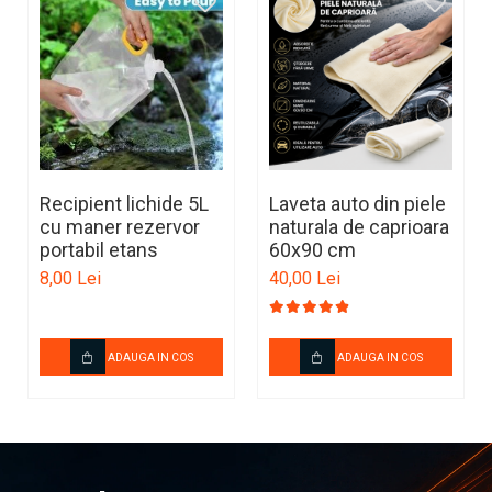
Este alegerea ideala pentru protejarea interiorului masinii si
mentinerea curateniei zilnice in orice sezon.
Recipient lichide 5L
Laveta auto din piele
cu maner rezervor
naturala de caprioara
portabil etans
60x90 cm
8,00 Lei
40,00 Lei
ADAUGA IN COS
ADAUGA IN COS