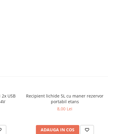
i 2x USB
Recipient lichide 5L cu maner rezervor
Cablu prel
24V
portabil etans
24V ex
a
8,00 Lei
ADAUGA IN COS
AD