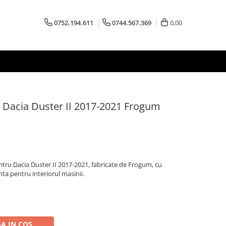
0752.194.611
0744.567.369
0,00
 Dacia Duster II 2017-2021 Frogum
tru Dacia Duster II 2017-2021, fabricate de Frogum, cu
enta pentru interiorul masinii.
A IN COS