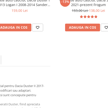
se auto cauciuc Dacia Duster I
Covorase auto cauciuc Dacia 
-13%
013 Logan I 2008-2014 Sandero I
2021-prezent Frogum
2008-2012 Frogum
159,00 Lei
159,00 Lei
138,00 Lei
ADAUGA IN COS
ADAUGA IN COS
al pentru Dacia Duster II 2017-
odificari sau adaptari.
 si sunt concepute pentru
ratii Duster, fiind apreciata