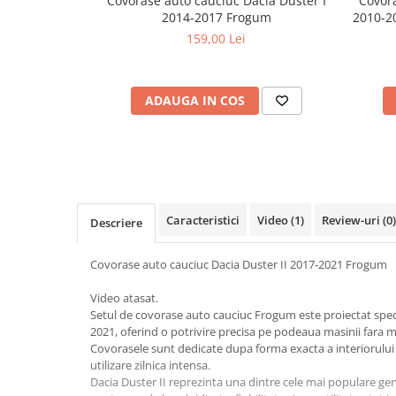
Covorase auto cauciuc Dacia Duster I
Covora
Cotiere Auto
2014-2017 Frogum
2010-2
159,00 Lei
Folie Geamuri
Huse Volan Auto
Huse Volan cu Ac si Ata
ADAUGA IN COS
Huse Volan din Piele Ecologica
Huse Volan din Piele Ecologica cu
Silicon
Huse Volan Piele Naturala
Huse Volan Silicon
Caracteristici
Video
(1)
Review-uri
(0)
Descriere
Nuca Volan
Odorizante Auto
Covorase auto cauciuc Dacia Duster II 2017-2021 Frogum
Oglinda Retrovizoare
Video atasat.
Ornamente Auto
Setul de covorase auto cauciuc Frogum este proiectat speci
2021, oferind o potrivire precisa pe podeaua masinii fara m
Ornamente Pedale Auto
Covorasele sunt dedicate dupa forma exacta a interiorului
Ornamente Protectie Portiera
utilizare zilnica intensa.
Dacia Duster II reprezinta una dintre cele mai populare gene
Ornamente Schimbator Viteza