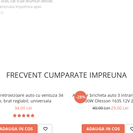
n oras, cat si pe drumuri dificile.
eriorului impotriva apei,
ca.
ezistent la uzura si temperaturi
si isi pastreaza flexibilitatea
zapezii si murdariei pe suprafata
rafata antialunecare de pe
FRECVENT CUMPARATE IMPREUNA
pul utilizarii.
 podeaua masinii, iar materialul
nica. Setul contine 4 bucati: 2
retrovizoare auto cu ventuza 34
Adaptor bricheta auto 3 intrar
-28%
, brat reglabil, universala
100W Olesson 1635 12V 
34,00 Lei
40,00 Lei
29,00 Lei
ADAUGA IN COS
ADAUGA IN COS