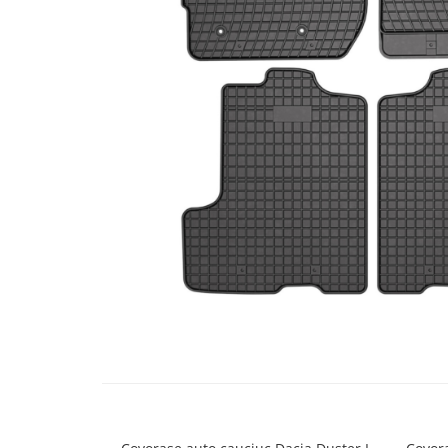
Bare Portbagaj
Brelocuri Auto Metalice Chei
Capace Prezoane
Carcase Chei Auto
Carcasa cheie Audi
Carcasa cheie Bmw
Carcasa cheie Dacia
Carcasa Cheie Fiat
Carcasa Cheie Ford
Carcasa Cheie Hyundai
Carcasa Cheie Mercedes Benz
Carcasa Cheie Opel
Carcasa Cheie Peugeot
Distribuie
pe
Carcasa Cheie Renault
Facebook
Carcasa Cheie Skoda
Carcasa Cheie Toyota
Carcasa Cheie Volkswagen