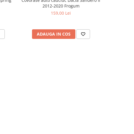
Spring
Covorase auto cauciuc Dacia Sandero II
Covorase a
2012-2020 Frogum
20
159,00 Lei
ADAUGA IN COS
ADAU