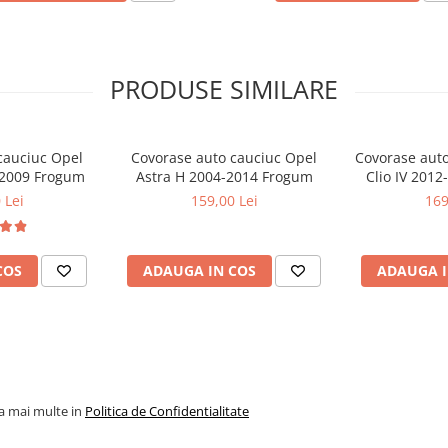
 Duster II utilizat zilnic in oras,
PRODUSE SIMILARE
cauciuc Opel
Covorase auto cauciuc Opel
Covorase auto
8-2009 Frogum
Astra H 2004-2014 Frogum
Clio IV 2012
 Lei
159,00 Lei
169
COS
ADAUGA IN COS
ADAUGA I
la mai multe in
Politica de Confidentialitate