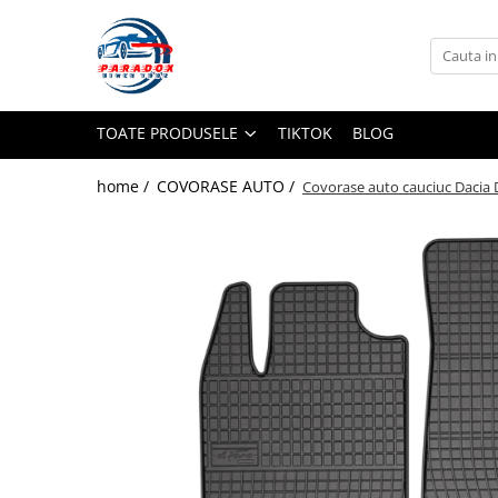
Toate Produsele
ACCESORII AUTO
TOATE PRODUSELE
TIKTOK
BLOG
Abtibild / Sticker Auto
Baby on Board
home /
COVORASE AUTO /
Covorase auto cauciuc Dacia 
Diverse modele
Limitare de viteza
RO; EU
Semn incepator
Accesorii Camping
Accesorii Curatare Auto
Accesorii Sezon Rece
Accesorii Siguranta Auto
Banda Reflectorizanta