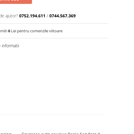
de ajutor?
0752.194.611
/
0744.567.369
imiti
6
Lei pentru comenzile viitoare
informatii