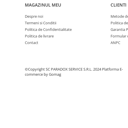
MAGAZINUL MEU
CLIENTI
Covorase MINI
Covorase NISSAN
Despre noi
Metode de
Termeni si Conditii
Politica d
Covorase OPEL
Politica de Confidentialitate
Garantia 
Covorase PEUGEOT
Politica de livrare
Formular 
Covorase PORSCHE
Contact
ANPC
Covorase RENAULT
Covorase SEAT
Covorase SKODA
©Copyright SC PARADOX SERVICE S.R.L. 2024
Platforma E-
commerce by Gomag
Covorase SsangYong
Covorase SUZUKI
Covorase TOYOTA
Covorase VOLKSWAGEN
Covorase VOLVO
Tavite Portbagaj