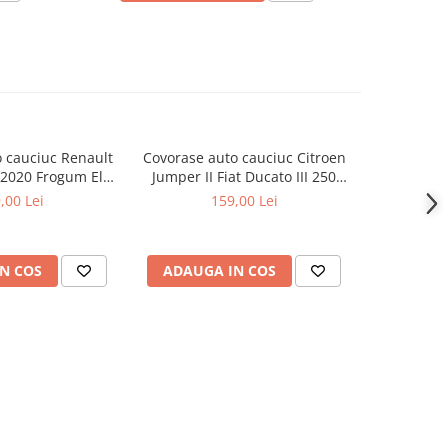
 cauciuc Renault
Covorase auto cauciuc Citroen
Covorase a
-2020 Frogum El
Jumper II Fiat Ducato III 250
Master II 
Toro
Peugeot Boxer Frogum El Toro
,00 Lei
159,00 Lei
N COS
ADAUGA IN COS
ADAUG