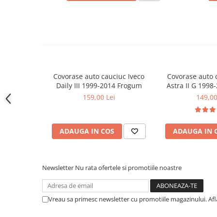
Covorase CHEVROLET
Este alegerea ideala pentru protejarea interiorului unui Dacia
off-road sau la drum lung.
Covorase CITROEN
Covorase DACIA
Covorase DS
Covorase FIAT
Covorase auto cauciuc Iveco
Covorase auto 
Covorase FORD
Daily III 1999-2014 Frogum
Astra II G 199
Covorase HONDA
159,00 Lei
149,00
Covorase HYUNDAI
Covorase ISUZU
ADAUGA IN COS
ADAUGA IN 
Covorase IVECO
Covorase KIA
Covorase MAN
Newsletter
Nu rata ofertele si promotiile noastre
Covorase MAZDA
Covorase MERCEDES
Vreau sa primesc newsletter cu promotiile magazinului. Af
Covorase MG