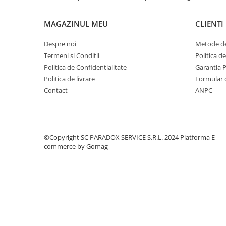
Covorase MINI
MAGAZINUL MEU
CLIENTI
Covorase NISSAN
Covorase OPEL
Despre noi
Metode de
Termeni si Conditii
Politica d
Covorase PEUGEOT
Politica de Confidentialitate
Garantia 
Covorase PORSCHE
Politica de livrare
Formular 
Covorase RENAULT
Contact
ANPC
Covorase SEAT
Covorase SKODA
Covorase SsangYong
©Copyright SC PARADOX SERVICE S.R.L. 2024
Platforma E-
commerce by Gomag
Covorase SUZUKI
Covorase TOYOTA
Covorase VOLKSWAGEN
Covorase VOLVO
Tavite Portbagaj