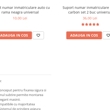
t numar inmatriculare auto cu
Suport numar inmatriculare
rama neagra universal
carbon set 2 buc univers
10,00 Lei
36,00 Lei
ADAUGA IN COS
ADAUGA IN COS
uc
conceput pentru fixarea sigura si
ignul subtire permite montarea
legant masinii.
mpatibile cu majoritatea
 Sistemul de prindere asigura