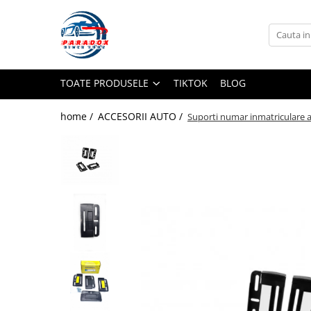
Toate Produsele
ACCESORII AUTO
TOATE PRODUSELE
TIKTOK
BLOG
Abtibild / Sticker Auto
Baby on Board
home /
ACCESORII AUTO /
Suporti numar inmatriculare a
Diverse modele
Limitare de viteza
RO; EU
Semn incepator
Accesorii Camping
Accesorii Curatare Auto
Accesorii Sezon Rece
Accesorii Siguranta Auto
Banda Reflectorizanta