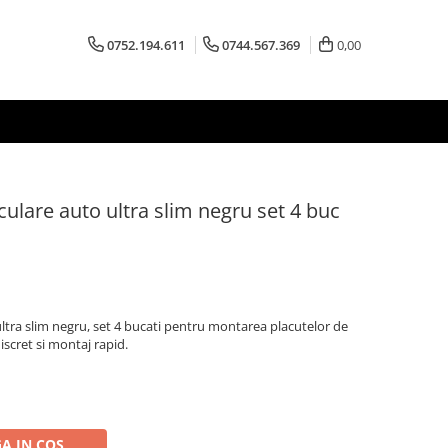
0752.194.611
0744.567.369
0,00
ulare auto ultra slim negru set 4 buc
ltra slim negru, set 4 bucati pentru montarea placutelor de
iscret si montaj rapid.
A IN COS