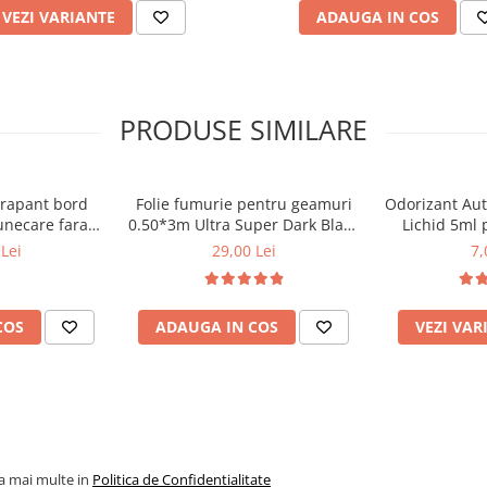
VEZI VARIANTE
ADAUGA IN COS
PRODUSE SIMILARE
erapant bord
Folie fumurie pentru geamuri
Odorizant Au
unecare fara
0.50*3m Ultra Super Dark Black
Lichid 5ml 
re
1%
Diver
Lei
29,00 Lei
7,
COS
ADAUGA IN COS
VEZI VAR
la mai multe in
Politica de Confidentialitate