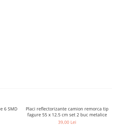
re 6 SMD
Placi reflectorizante camion remorca tip
Banda ref
fagure 55 x 12.5 cm set 2 buc metalice
45m aut
39,00 Lei