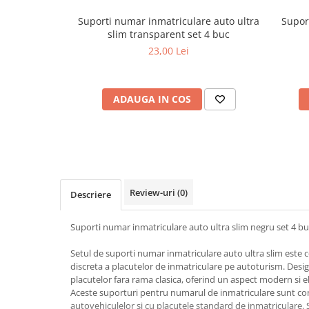
Cotiere Auto
Suporti numar inmatriculare auto ultra
Supor
Folie Geamuri
slim transparent set 4 buc
23,00 Lei
Huse Volan Auto
Huse Volan cu Ac si Ata
Huse Volan din Piele Ecologica
ADAUGA IN COS
Huse Volan din Piele Ecologica cu
Silicon
Huse Volan Piele Naturala
Huse Volan Silicon
Nuca Volan
Review-uri
(0)
Descriere
Odorizante Auto
Oglinda Retrovizoare
Suporti numar inmatriculare auto ultra slim negru set 4 b
Ornamente Auto
Setul de suporti numar inmatriculare auto ultra slim este 
Ornamente Pedale Auto
discreta a placutelor de inmatriculare pe autoturism. Des
placutelor fara rama clasica, oferind un aspect modern si e
Ornamente Protectie Portiera
Aceste suporturi pentru numarul de inmatriculare sunt co
Ornamente Schimbator Viteza
autovehiculelor si cu placutele standard de inmatriculare.