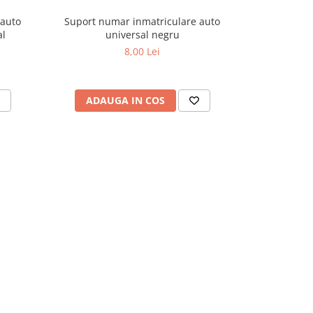
 auto
Suport numar inmatriculare auto
Suport numar
al
universal negru
set
8,00 Lei
ADAUGA IN COS
ADAU