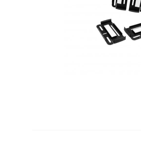
Bare Portbagaj
Brelocuri Auto Metalice Chei
Capace Prezoane
Carcase Chei Auto
Carcasa cheie Audi
Carcasa cheie Bmw
Carcasa cheie Dacia
Carcasa Cheie Fiat
Carcasa Cheie Ford
Carcasa Cheie Hyundai
Carcasa Cheie Mercedes Benz
Carcasa Cheie Opel
Carcasa Cheie Peugeot
Carcasa Cheie Renault
Distribuie
pe
Carcasa Cheie Skoda
Facebook
Carcasa Cheie Toyota
Carcasa Cheie Volkswagen