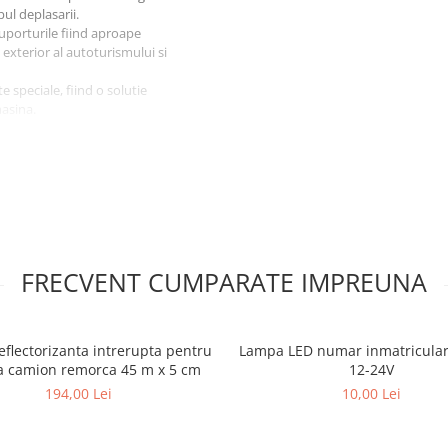
pul deplasarii.
suporturile fiind aproape
exterior al autoturismului si
 speciale, fiind o solutie
masina.
utelor de inmatriculare fata si
FRECVENT CUMPARATE IMPREUNA
flectorizanta intrerupta pentru
Lampa LED numar inmatricula
a camion remorca 45 m x 5 cm
12-24V
194,00 Lei
10,00 Lei