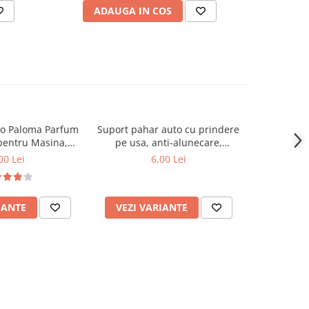
ADAUGA IN COS
V
to Paloma Parfum
Suport pahar auto cu prindere
Sticker st
pentru Masina,
pe usa, anti-alunecare,
deco
se Arome
universal
00 Lei
6,00 Lei
IANTE
VEZI VARIANTE
ADAUG