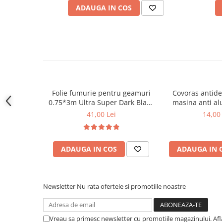
Covorase CHEVROLET
ADAUGA IN COS
culoare: negru
Covorase CITROEN
compatibilitate: placute de inmatriculare standard
set: 4 bucati
Covorase DACIA
Covorase DS
Continut pachet
Covorase FIAT
4 suporti numar inmatriculare auto ultra slim
Covorase FORD
Pretul afisat este
pentru setul de 4 bucati
.
Folie fumurie pentru geamuri
Covoras antid
Covorase HONDA
0.75*3m Ultra Super Dark Black
masina anti al
Covorase HYUNDAI
1%
lipi
41,00 Lei
14,00 
Covorase ISUZU
Covorase IVECO
ADAUGA IN COS
ADAUGA IN 
Covorase KIA
Covorase MAN
Covorase MAZDA
Newsletter
Nu rata ofertele si promotiile noastre
Covorase MERCEDES
Covorase MG
Vreau sa primesc newsletter cu promotiile magazinului. Af