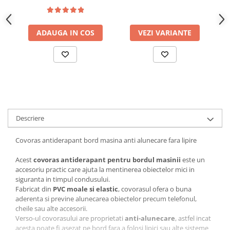
parcare temporara
Parasolare Auto
Plasa elastica & Organizator Auto
ADAUGA IN COS
VEZI VARIANTE
Prelate Auto
Scrumiere Auto
Stergatoare Parbriz
Suport Auto Ochelari
Suporti Numar Inmatriculare
Descriere
Suporti Pahar Auto
Suporti Telefon Auto
Covoras antiderapant bord masina anti alunecare fara lipire
Tetiera Auto
Acest
covoras antiderapant pentru bordul masinii
este un
accesoriu practic care ajuta la mentinerea obiectelor mici in
siguranta in timpul condusului.
Fabricat din
PVC moale si elastic
, covorasul ofera o buna
aderenta si previne alunecarea obiectelor precum telefonul,
cheile sau alte accesorii.
Verso-ul covorasului are proprietati
anti-alunecare
, astfel incat
acesta poate fi asezat pe bord fara a folosi lipici sau alte sisteme