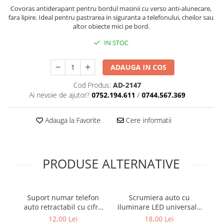
Covorase SUZUKI
Folie Geamuri
Covoras antiderapant pentru bordul masinii cu verso anti-alunecare,
fara lipire. Ideal pentru pastrarea in siguranta a telefonului, cheilor sau
Covorase TOYOTA
Huse Volan Auto
altor obiecte mici pe bord.
Covorase VOLKSWAGEN
Huse Volan cu Ac si Ata
IN STOC
Huse Volan din Piele Ecologica
Covorase VOLVO
Huse Volan din Piele Ecologica cu
Tavite Portbagaj
ADAUGA IN COS
Silicon
Huse Volan Piele Naturala
Cod Produs:
AD-2147
Ai nevoie de ajutor?
0752.194.611
/
0744.567.369
Huse Volan Silicon
Nuca Volan
Adauga la Favorite
Cere informatii
Odorizante Auto
Oglinda Retrovizoare
Ornamente Auto
PRODUSE ALTERNATIVE
Ornamente Pedale Auto
Ornamente Protectie Portiera
Suport numar telefon
Scrumiera auto cu
Ornamente Schimbator Viteza
auto retractabil cu cifre
iluminare LED universala
t
Ornamente Toba Auto
magnetice pentru
cu capac pentru masina
12,00 Lei
18,00 Lei