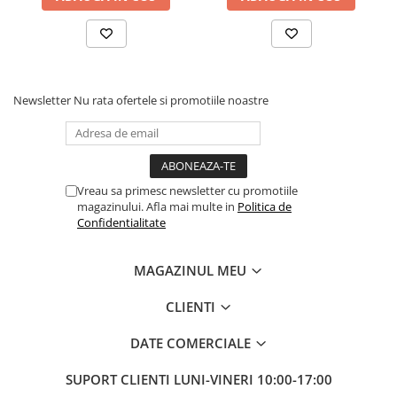
• dimensiuni:
20 × 13 cm
Avantaje
• previne alunecarea obiectelor pe bord
Newsletter
Nu rata ofertele si promotiile noastre
• nu necesita lipire sau montaj special
• material flexibil si usor de utilizat
• se poate curata simplu cu apa
• accesoriu util pentru interiorul masinii
Vreau sa primesc newsletter cu promotiile
Pretul afisat este per bucata.
magazinului. Afla mai multe in
Politica de
Confidentialitate
MAGAZINUL MEU
CLIENTI
DATE COMERCIALE
SUPORT CLIENTI
LUNI-VINERI 10:00-17:00