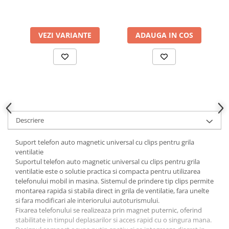
Ornamente Toba Auto
Parasolare Auto
VEZI VARIANTE
ADAUGA IN COS
Plasa elastica & Organizator Auto
Prelate Auto
Scrumiere Auto
Stergatoare Parbriz
Suport Auto Ochelari
Descriere
Suporti Numar Inmatriculare
Suporti Pahar Auto
Suport telefon auto magnetic universal cu clips pentru grila
ventilatie
Suporti Telefon Auto
Suportul telefon auto magnetic universal cu clips pentru grila
Tetiera Auto
ventilatie este o solutie practica si compacta pentru utilizarea
telefonului mobil in masina. Sistemul de prindere tip clips permite
COVORASE AUTO
montarea rapida si stabila direct in grila de ventilatie, fara unelte
Covorase AUDI
si fara modificari ale interiorului autoturismului.
Fixarea telefonului se realizeaza prin magnet puternic, oferind
Covorase BMW
stabilitate in timpul deplasarilor si acces rapid cu o singura mana.