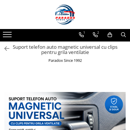
Toate Produsele
ACCESORII AUTO
1
2
Abtibild / Sticker Auto
Suport telefon auto magnetic universal cu clips
Baby on Board
pentru grila ventilatie
Diverse modele
Paradox Since 1992
Limitare de viteza
RO; EU
Semn incepator
Accesorii Camping
Accesorii Curatare Auto
Accesorii Sezon Rece
Accesorii Siguranta Auto
Banda Reflectorizanta