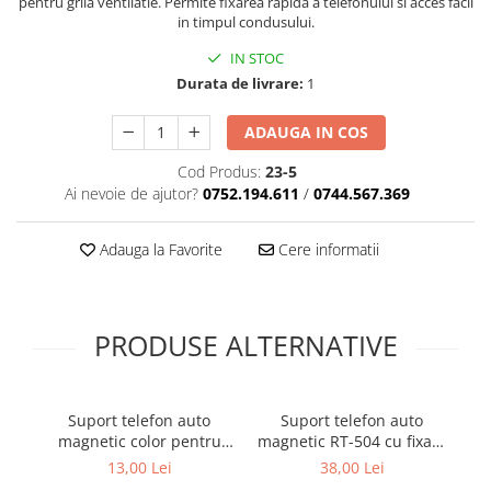
pentru grila ventilatie. Permite fixarea rapida a telefonului si acces facil
Cotiere Auto
in timpul condusului.
Folie Geamuri
IN STOC
Durata de livrare:
1
Huse Volan Auto
Huse Volan cu Ac si Ata
ADAUGA IN COS
Huse Volan din Piele Ecologica
Cod Produs:
23-5
Huse Volan din Piele Ecologica cu
Ai nevoie de ajutor?
0752.194.611
/
0744.567.369
Silicon
Huse Volan Piele Naturala
Adauga la Favorite
Cere informatii
Huse Volan Silicon
Nuca Volan
Odorizante Auto
PRODUSE ALTERNATIVE
Oglinda Retrovizoare
Ornamente Auto
Ornamente Pedale Auto
Suport telefon auto
Suport telefon auto
magnetic color pentru
magnetic RT-504 cu fixare
Ornamente Protectie Portiera
grila ventilatie universal
la grila ventilatie si rotire
13,00 Lei
38,00 Lei
Ornamente Schimbator Viteza
360°