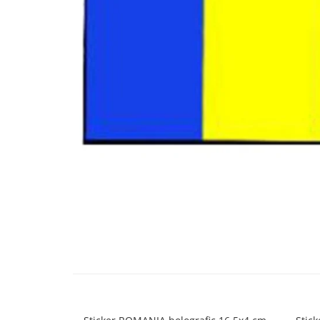
Bare Portbagaj
Brelocuri Auto Metalice Chei
Capace Prezoane
Carcase Chei Auto
Carcasa cheie Audi
Carcasa cheie Bmw
Carcasa cheie Dacia
Carcasa Cheie Fiat
Carcasa Cheie Ford
Carcasa Cheie Hyundai
Carcasa Cheie Mercedes Benz
Carcasa Cheie Opel
Carcasa Cheie Peugeot
Distribuie
pe
Carcasa Cheie Renault
Facebook
Carcasa Cheie Skoda
Carcasa Cheie Toyota
Carcasa Cheie Volkswagen