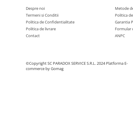
Covorase MINI
Despre noi
Metode de
Covorase NISSAN
Termeni si Conditii
Politica d
Politica de Confidentialitate
Garantia 
Covorase OPEL
Politica de livrare
Formular 
Covorase PEUGEOT
Contact
ANPC
Covorase PORSCHE
Covorase RENAULT
Covorase SEAT
©Copyright SC PARADOX SERVICE S.R.L. 2024
Platforma E-
commerce by Gomag
Covorase SKODA
Covorase SsangYong
Covorase SUZUKI
Covorase TOYOTA
Covorase VOLKSWAGEN
Covorase VOLVO
Tavite Portbagaj