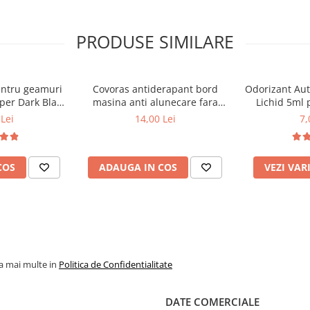
cker auto
 aplicarea pe o suprafata
PRODUSE SIMILARE
 grasime sau praf.
entru geamuri
Covoras antiderapant bord
Odorizant Au
per Dark Black
masina anti alunecare fara
Lichid 5ml 
rii si aspectului final.
lipire
Diver
Lei
14,00 Lei
7,
 uniforma.
COS
ADAUGA IN COS
VEZI VAR
icat uniform.
la mai multe in
Politica de Confidentialitate
DATE COMERCIALE