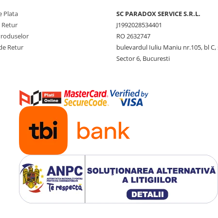
 Plata
SC PARADOX SERVICE S.R.L.
e Retur
J1992028534401
Produselor
RO 2632747
de Retur
bulevardul Iuliu Maniu nr.105, bl C, 
Sector 6, Bucuresti