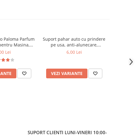
to Paloma Parfum
Suport pahar auto cu prindere
Suport n
pentru Masina,
pe usa, anti-alunecare,
auto 
se Arome
universal
00 Lei
6,00 Lei
IANTE
VEZI VARIANTE
ADAUG
SUPORT CLIENTI
LUNI-VINERI 10:00-