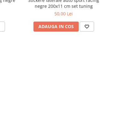
ng negre
Stickere laterale auto sport racing
Folie carbo
negre 200x11 cm set tuning
cm autoco
50,00 Lei
ADAUGA IN COS
ADAU