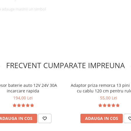
a adauge masinii un simbol
FRECVENT CUMPARATE IMPREUNA
sor baterie auto 12V 24V 30A
Adaptor priza remorca 13 pini 
incarcare rapida
cu cablu 120 cm pentru rulo
platforma auto
194,00 Lei
55,00 Lei
ADAUGA IN COS
ADAUGA IN COS