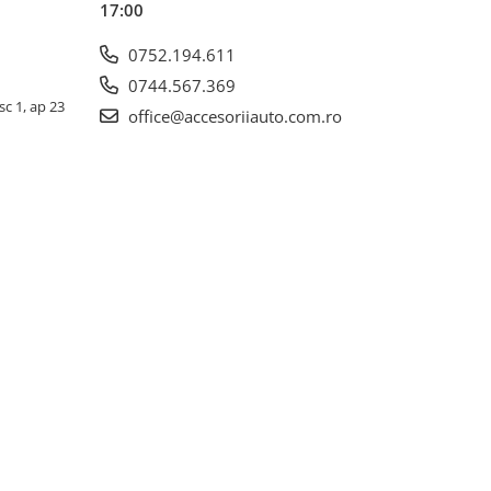
17:00
0752.194.611
0744.567.369
sc 1, ap 23
office@accesoriiauto.com.ro