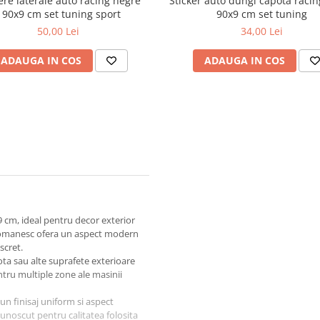
ere laterale auto racing negre
Sticker auto dungi capota raci
190x9 cm set tuning sport
90x9 cm set tuning
50,00 Lei
34,00 Lei
ADAUGA IN COS
ADAUGA IN COS
 cm, ideal pentru decor exterior
ul romanesc ofera un aspect modern
scret.
pota sau alte suprafete exterioare
ntru multiple zone ale masinii
 un finisaj uniform si aspect
unoscut pentru calitatea folosita