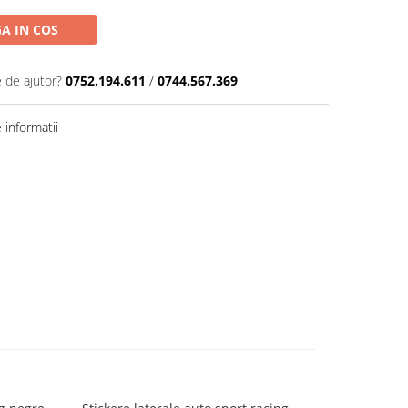
A IN COS
e de ajutor?
0752.194.611
/
0744.567.369
informatii