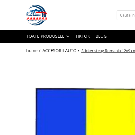
Toate Produsele
ACCESORII AUTO
TOATE PRODUSELE
TIKTOK
BLOG
Abtibild / Sticker Auto
Baby on Board
home /
ACCESORII AUTO /
Sticker steag Romania 12x9 cm
Diverse modele
Limitare de viteza
RO; EU
Semn incepator
Accesorii Camping
Accesorii Curatare Auto
Accesorii Sezon Rece
Accesorii Siguranta Auto
Banda Reflectorizanta