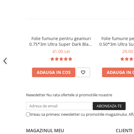
Covorase CHEVROLET
Instructiuni montaj sti
Covorase CITROEN
Pentru un montaj corect si aderenta optima, se recomanda
Covorase DACIA
perfect curata si degresata.
1. Curatarea suprafetei
Covorase DS
Asigura-te ca suprafata este curata, uscata si fara urme de
2. Pozitionarea stickerului
Covorase FIAT
Folie fumurie pentru geamuri
Folie fumurie p
0.75*3m Ultra Super Dark Black
0.50*3m Ultra Su
Pozitioneaza stickerul in zona dorita pentru verificarea alinie
Covorase FORD
1%
1%
3. Aplicarea finala
41,00 Lei
29,00 
Covorase HONDA
Preseaza ferm stickerul pentru eliminarea aerului si fixare
4. Verificarea finala
Covorase HYUNDAI
ADAUGA IN COS
ADAUGA IN 
Verifica daca marginile sunt bine lipite si stickerul este apl
Covorase ISUZU
Covorase IVECO
Covorase KIA
Newsletter
Nu rata ofertele si promotiile noastre
Covorase MAN
Covorase MAZDA
Vreau sa primesc newsletter cu promotiile magazinului. Af
Covorase MERCEDES
MAGAZINUL MEU
CLIENTI
Covorase MG