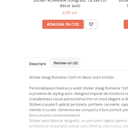
Sticker ROMANIA holografic 16.5x4 cm
Stick
Cotiere Auto
decor auto
6,00 Lei
Folie Geamuri
Huse Volan Auto
ADAUGA IN COS
Huse Volan cu Ac si Ata
Huse Volan din Piele Ecologica
Huse Volan din Piele Ecologica cu
Silicon
Huse Volan Piele Naturala
Review-uri
(0)
Descriere
Huse Volan Silicon
Nuca Volan
Sticker steag Romania 12x9 cm decor auto tricolor
Odorizante Auto
Personalizeaza masina cu acest sticker steag Romania 12x9
Oglinda Retrovizoare
si proiecte de styling auto. Designul inspirat de tricolor
Ornamente Auto
si evidentiaza vizual autoturismul intr-un mod elegant si di
Stickerul poate fi aplicat pe luneta, portiere, caroserie, ca
Ornamente Pedale Auto
netede si curate. Dimensiunea compacta il face potrivit pe
fara a incarca vizual exteriorul.
Ornamente Protectie Portiera
Sticker auto fabricat serigrafic, nu prin print digital, pentru
Ornamente Schimbator Viteza
profesional. Materialul utilizat este ORACAL (Germany), rec