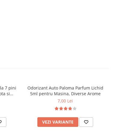
la 7 pini
Odorizant Auto Paloma Parfum Lichid
Folie fum
ta si
5ml pentru Masina, Diverse Arome
S
7,00 Lei
VEZI VARIANTE
AD