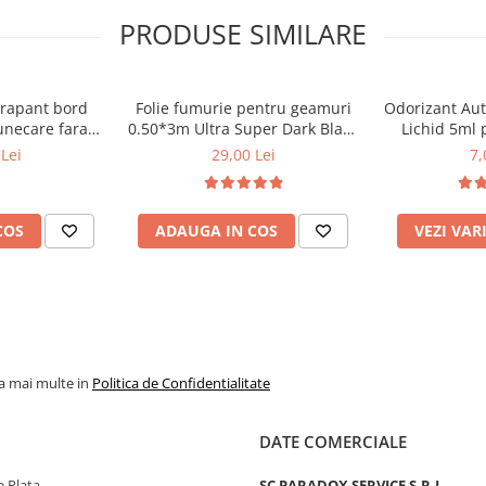
PRODUSE SIMILARE
cker auto
erapant bord
Folie fumurie pentru geamuri
Odorizant Au
 aplicarea pe o suprafata
unecare fara
0.50*3m Ultra Super Dark Black
Lichid 5ml 
re
1%
Diver
Lei
29,00 Lei
7,
 grasime sau praf.
COS
ADAUGA IN COS
VEZI VAR
rii si aspectului final.
 uniforma.
icat uniform.
la mai multe in
Politica de Confidentialitate
DATE COMERCIALE
 Plata
SC PARADOX SERVICE S.R.L.