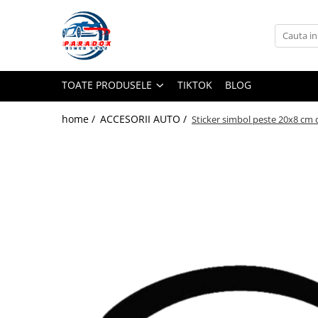
Toate Produsele
ACCESORII AUTO
TOATE PRODUSELE
TIKTOK
BLOG
Abtibild / Sticker Auto
Baby on Board
home /
ACCESORII AUTO /
Sticker simbol peste 20x8 cm 
Diverse modele
Limitare de viteza
RO; EU
Semn incepator
Accesorii Camping
Accesorii Curatare Auto
Accesorii Sezon Rece
Accesorii Siguranta Auto
Banda Reflectorizanta