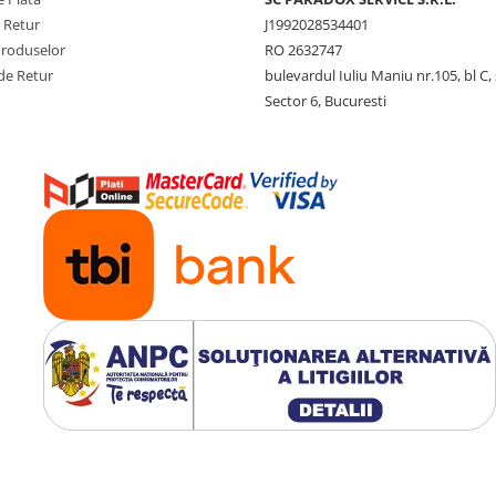
e Retur
J1992028534401
Produselor
RO 2632747
de Retur
bulevardul Iuliu Maniu nr.105, bl C, 
Sector 6, Bucuresti