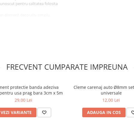
unoscut pentru calitatea folosita
 un element decorativ simplu,
FRECVENT CUMPARATE IMPREUNA
ent protectie banda adeziva
Cleme carenaj auto Ø8mm set
pentru usa prag bara 3cm x 5m
universale
29,00 Lei
12,00 Lei
VEZI VARIANTE
ADAUGA IN COS