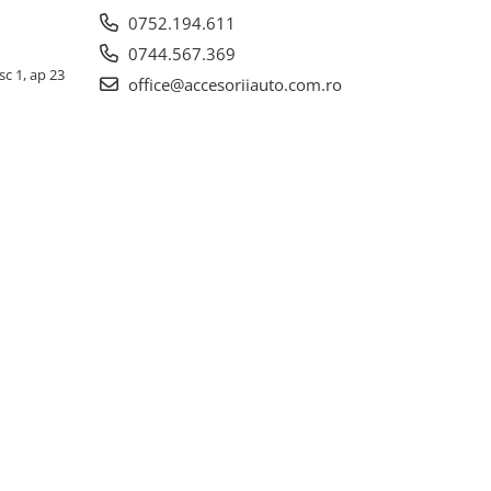
0752.194.611
0744.567.369
sc 1, ap 23
office@accesoriiauto.com.ro