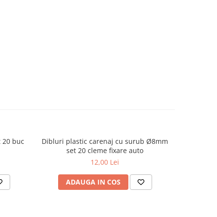
 20 buc
Dibluri plastic carenaj cu surub Ø8mm
Cleme car
set 20 cleme fixare auto
12,00 Lei
ADAUGA IN COS
AD