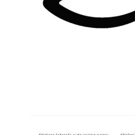
Bare Portbagaj
Brelocuri Auto Metalice Chei
Capace Prezoane
Carcase Chei Auto
Carcasa cheie Audi
Carcasa cheie Bmw
Carcasa cheie Dacia
Carcasa Cheie Fiat
Carcasa Cheie Ford
Carcasa Cheie Hyundai
Carcasa Cheie Mercedes Benz
Carcasa Cheie Opel
Carcasa Cheie Peugeot
Distribuie
pe
Carcasa Cheie Renault
Facebook
Carcasa Cheie Skoda
Carcasa Cheie Toyota
Carcasa Cheie Volkswagen