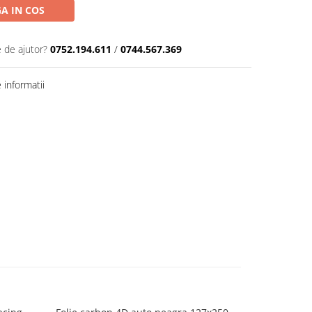
A IN COS
e de ajutor?
0752.194.611
/
0744.567.369
informatii