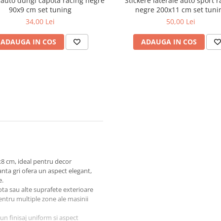
 auto dungi capota racing negre
Stickere laterale auto sport r
90x9 cm set tuning
negre 200x11 cm set tuni
34,00 Lei
50,00 Lei
ADAUGA IN COS
ADAUGA IN COS
x8 cm, ideal pentru decor
anta gri ofera un aspect elegant,
e.
pota sau alte suprafete exterioare
entru multiple zone ale masinii
 un finisaj uniform si aspect