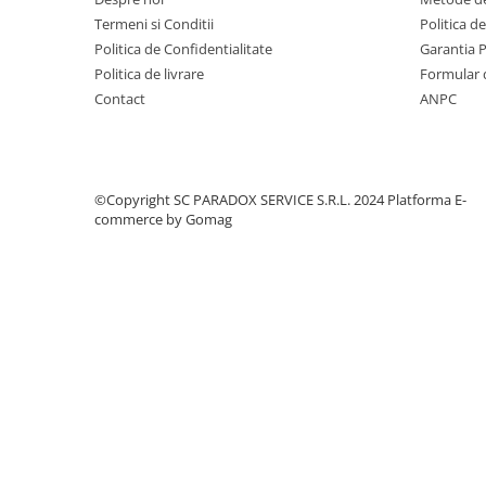
Covorase MINI
Termeni si Conditii
Politica d
Politica de Confidentialitate
Garantia 
Covorase NISSAN
Politica de livrare
Formular 
Covorase OPEL
Contact
ANPC
Covorase PEUGEOT
Covorase PORSCHE
Covorase RENAULT
©Copyright SC PARADOX SERVICE S.R.L. 2024
Platforma E-
commerce by Gomag
Covorase SEAT
Covorase SKODA
Covorase SsangYong
Covorase SUZUKI
Covorase TOYOTA
Covorase VOLKSWAGEN
Covorase VOLVO
Tavite Portbagaj