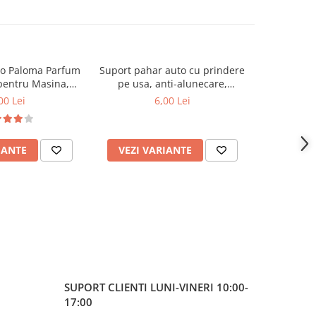
to Paloma Parfum
Suport pahar auto cu prindere
Sticker st
pentru Masina,
pe usa, anti-alunecare,
deco
se Arome
universal
00 Lei
6,00 Lei
IANTE
VEZI VARIANTE
ADAUG
SUPORT CLIENTI
LUNI-VINERI 10:00-
17:00