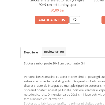
Stickere laterale auto racing negre
Sticker
Cotiere Auto
190x9 cm set tuning sport
50,00 Lei
Folie Geamuri
Huse Volan Auto
ADAUGA IN COS
Huse Volan cu Ac si Ata
Huse Volan din Piele Ecologica
Huse Volan din Piele Ecologica cu
Silicon
Huse Volan Piele Naturala
Review-uri
(0)
Descriere
Huse Volan Silicon
Nuca Volan
Sticker simbol peste 20x8 cm decor auto Gri
Odorizante Auto
Oglinda Retrovizoare
Personalizeaza masina cu acest sticker simbol peste gri 20
Ornamente Auto
exterior si proiecte de styling auto. Designul simbolic si nu
discret si usor de integrat pe multiple tipuri de autoturism
Ornamente Pedale Auto
Stickerul poate fi aplicat pe luneta, portiere, caroserie, ca
netede si curate. Dimensiunea de 20x8 cm il face potrivit p
Ornamente Protectie Portiera
fara a incarca vizual exteriorul.
Ornamente Schimbator Viteza
Sticker auto fabricat serigrafic, nu prin print digital, pentru