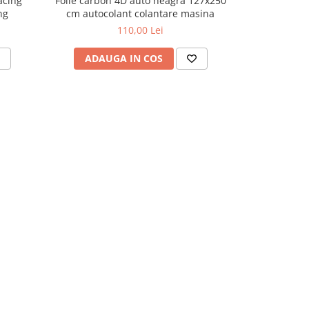
acing
Folie carbon 4D auto neagra 127x250
Sticker auto
ng
cm autocolant colantare masina
ba
110,00 Lei
ADAUGA IN COS
VEZI