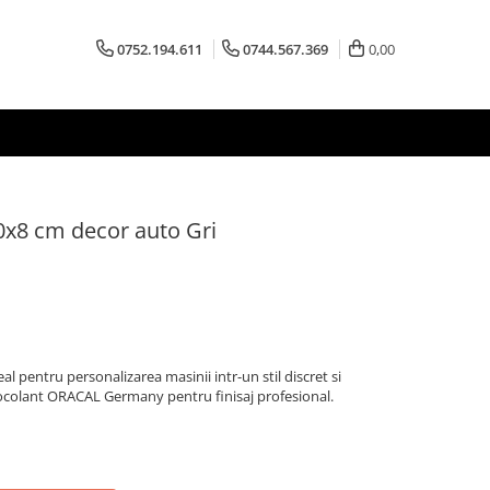
0752.194.611
0744.567.369
0,00
0x8 cm decor auto Gri
al pentru personalizarea masinii intr-un stil discret si
tocolant ORACAL Germany pentru finisaj profesional.