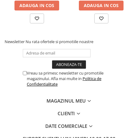
ELECTRICE AUTO
ADAUGA IN COS
ADAUGA IN COS
Adaptoare Bricheta Auto
Antene Auto
Banda izolatoare
Borne Baterie
Newsletter
Nu rata ofertele si promotiile noastre
Bricheta Auto
Cabluri Alimentare Date Telefon
Cabluri de Pornire
Vreau sa primesc newsletter cu promotiile
Claxoane Auto
magazinului. Afla mai multe in
Politica de
Confidentialitate
Incarcatoare Auto
Invertor Auto
MAGAZINUL MEU
Papuci / Conectori Electrici
CLIENTI
Redresoare Auto
Roboti Pornire Auto
DATE COMERCIALE
Sigurante Auto