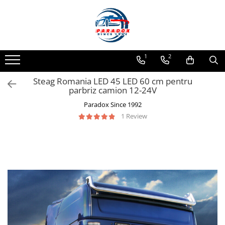
Toate Produsele
ACCESORII AUTO
1
2
Abtibild / Sticker Auto
Steag Romania LED 45 LED 60 cm pentru
Baby on Board
parbriz camion 12-24V
Diverse modele
Paradox Since 1992
Limitare de viteza
1 Review
RO; EU
Semn incepator
Accesorii Camping
Accesorii Curatare Auto
Accesorii Sezon Rece
Accesorii Siguranta Auto
Banda Reflectorizanta