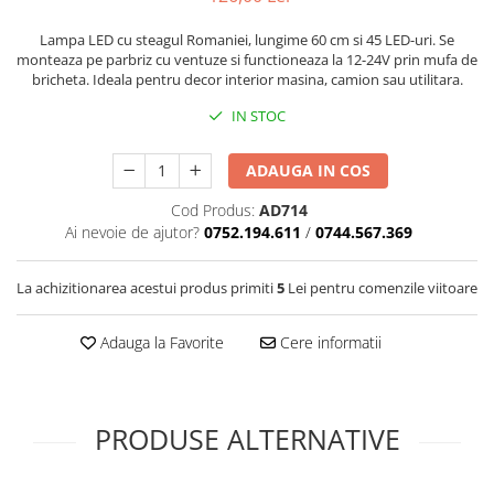
Cotiere Auto
Lampa LED cu steagul Romaniei, lungime 60 cm si 45 LED-uri. Se
Folie Geamuri
monteaza pe parbriz cu ventuze si functioneaza la 12-24V prin mufa de
bricheta. Ideala pentru decor interior masina, camion sau utilitara.
Huse Volan Auto
IN STOC
Huse Volan cu Ac si Ata
Huse Volan din Piele Ecologica
ADAUGA IN COS
Huse Volan din Piele Ecologica cu
Silicon
Cod Produs:
AD714
Huse Volan Piele Naturala
Ai nevoie de ajutor?
0752.194.611
/
0744.567.369
Huse Volan Silicon
Nuca Volan
La achizitionarea acestui produs primiti
5
Lei pentru comenzile viitoare
Odorizante Auto
Adauga la Favorite
Cere informatii
Oglinda Retrovizoare
Ornamente Auto
Ornamente Pedale Auto
PRODUSE ALTERNATIVE
Ornamente Protectie Portiera
Ornamente Schimbator Viteza