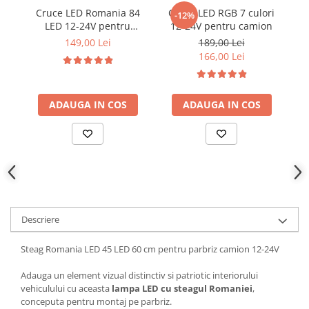
Cruce LED Romania 84
Cruce LED RGB 7 culori
Ornamente Toba Auto
-12%
LED 12-24V pentru
12-24V pentru camion
Parasolare Auto
parbriz camion
149,00 Lei
189,00 Lei
166,00 Lei
Plasa elastica & Organizator Auto
Prelate Auto
Scrumiere Auto
ADAUGA IN COS
ADAUGA IN COS
Stergatoare Parbriz
Suport Auto Ochelari
Suporti Numar Inmatriculare
Suporti Pahar Auto
Suporti Telefon Auto
Descriere
Tetiera Auto
Steag Romania LED 45 LED 60 cm pentru parbriz camion 12-24V
COVORASE AUTO
Covorase AUDI
Adauga un element vizual distinctiv si patriotic interiorului
vehiculului cu aceasta
lampa LED cu steagul Romaniei
,
Covorase BMW
conceputa pentru montaj pe parbriz.