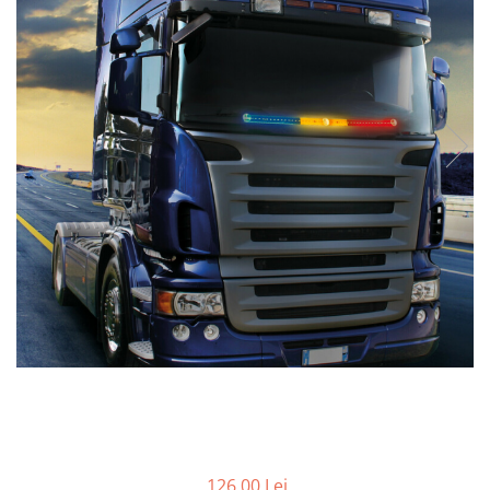
Bare Portbagaj
Brelocuri Auto Metalice Chei
Capace Prezoane
Carcase Chei Auto
Carcasa cheie Audi
Carcasa cheie Bmw
Carcasa cheie Dacia
Carcasa Cheie Fiat
Carcasa Cheie Ford
Carcasa Cheie Hyundai
Carcasa Cheie Mercedes Benz
Carcasa Cheie Opel
Carcasa Cheie Peugeot
Carcasa Cheie Renault
Carcasa Cheie Skoda
Carcasa Cheie Toyota
Carcasa Cheie Volkswagen
126,00 Lei