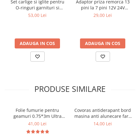
Set carlige si iglite pentru
Adaptor priza remorca 13
• model: steag Romania
Covorase MINI
O-ringuri garnituri si
pini la 7 pini 12V 24V
• numar LED-uri: 45 LED
simeringuri 9 piese
universala conector auto
53,00 Lei
29,00 Lei
Covorase NISSAN
• culori iluminare: rosu, galben si albastru
rulota
• lungime: aproximativ 60 cm
Covorase OPEL
• alimentare: mufa bricheta auto
• tensiune functionare: 12-24V
Covorase PEUGEOT
• montaj: ventuze pentru parbriz interior
ADAUGA IN COS
ADAUGA IN COS
Covorase PORSCHE
Covorase RENAULT
Avantaje
Covorase SEAT
• iluminare LED clara si uniforma
Covorase SKODA
• design cu tricolorul Romaniei
• potrivita pentru autoturisme si camioane
Covorase SsangYong
• montaj rapid fara modificari
PRODUSE SIMILARE
• alimentare directa la bricheta auto
Covorase SUZUKI
• accesoriu decorativ popular pentru cabina camion
Covorase TOYOTA
Pretul afisat este per bucata.
Folie fumurie pentru
Covoras antiderapant bord
Covorase VOLKSWAGEN
geamuri 0.75*3m Ultra
masina anti alunecare fara
Super Dark Black 1%
lipire
Covorase VOLVO
41,00 Lei
14,00 Lei
Tavite Portbagaj