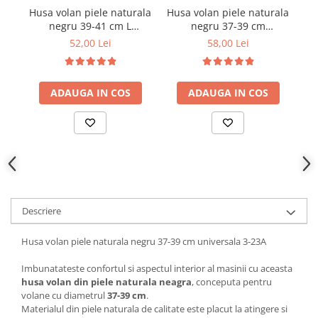
Parasolare Auto
Husa volan piele naturala
Husa volan piele naturala
Hu
negru 39-41 cm L
negru 37-39 cm
pe
Plasa elastica & Organizator Auto
universala
universala
52,00 Lei
58,00 Lei
Prelate Auto
Scrumiere Auto
ADAUGA IN COS
ADAUGA IN COS
Stergatoare Parbriz
Suport Auto Ochelari
Suporti Numar Inmatriculare
Suporti Pahar Auto
Suporti Telefon Auto
Tetiera Auto
Descriere
Husa volan piele naturala negru 37-39 cm universala 3-23A
Imbunatateste confortul si aspectul interior al masinii cu aceasta
husa volan din piele naturala neagra
, conceputa pentru
volane cu diametrul
37-39 cm
.
Materialul din piele naturala de calitate este placut la atingere si