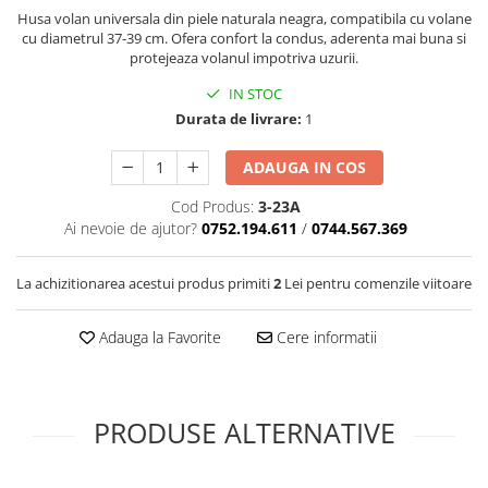
Covorase SUZUKI
Folie Geamuri
Husa volan universala din piele naturala neagra, compatibila cu volane
cu diametrul 37-39 cm. Ofera confort la condus, aderenta mai buna si
Covorase TOYOTA
Huse Volan Auto
protejeaza volanul impotriva uzurii.
Covorase VOLKSWAGEN
Huse Volan cu Ac si Ata
IN STOC
Huse Volan din Piele Ecologica
Covorase VOLVO
Durata de livrare:
1
Huse Volan din Piele Ecologica cu
Tavite Portbagaj
Silicon
ADAUGA IN COS
Huse Volan Piele Naturala
Cod Produs:
3-23A
Huse Volan Silicon
Ai nevoie de ajutor?
0752.194.611
/
0744.567.369
Nuca Volan
Odorizante Auto
La achizitionarea acestui produs primiti
2
Lei pentru comenzile viitoare
Oglinda Retrovizoare
Adauga la Favorite
Cere informatii
Ornamente Auto
Ornamente Pedale Auto
Ornamente Protectie Portiera
PRODUSE ALTERNATIVE
Ornamente Schimbator Viteza
Ornamente Toba Auto