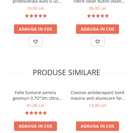
profesionala auto si uz
rotire volan buton volan
casnic 40x60 cm
auto
tip produs: husa volan auto
10,00 Lei
36,00 Lei
material: piele naturala
culoare: negru
diametru compatibil: 37-39 cm
ADAUGA IN COS
ADAUGA IN COS
compatibilitate: universala
interior material fara miros
rol: protectie volan si imbunatatire aderenta
Pretul afisat este per bucata.
PRODUSE SIMILARE
Folie fumurie pentru
Covoras antiderapant bord
geamuri 0.75*3m Ultra
masina anti alunecare fara
Super Dark Black 1%
lipire
41,00 Lei
14,00 Lei
ADAUGA IN COS
ADAUGA IN COS