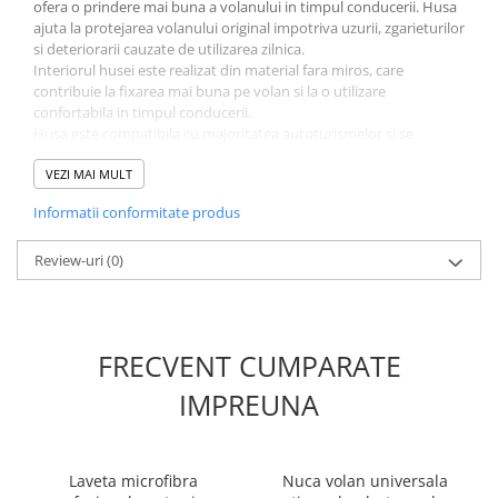
ofera o prindere mai buna a volanului in timpul conducerii. Husa
ajuta la protejarea volanului original impotriva uzurii, zgarieturilor
si deteriorarii cauzate de utilizarea zilnica.
Interiorul husei este realizat din material fara miros, care
contribuie la fixarea mai buna pe volan si la o utilizare
confortabila in timpul conducerii.
Husa este compatibila cu majoritatea autoturismelor si se
potriveste pe volane cu diametrul intre
37 si 39 cm
, dimensiune
standard pentru multe modele auto.
VEZI MAI MULT
Montajul este rapid si usor, husa fixandu-se ferm pe volan si
Informatii conformitate produs
oferind o utilizare sigura si confortabila.
Review-uri
(0)
Compatibilitate volan
Compatibila cu
volane cu diametrul intre 37 si 39 cm
,
dimensiune universala potrivita pentru majoritatea
FRECVENT CUMPARATE
autoturismelor.
Pentru verificare, se masoara diametrul exterior al volanului.
IMPREUNA
Daca acesta se incadreaza intre
37-39 cm
, husa se va monta
corect si va oferi o fixare buna.
Laveta microfibra
Nuca volan universala
Caracteristici produs