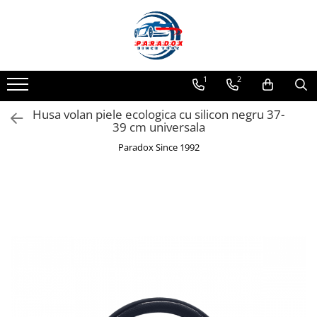
Toate Produsele
ACCESORII AUTO
1
2
Abtibild / Sticker Auto
Husa volan piele ecologica cu silicon negru 37-
Baby on Board
39 cm universala
Diverse modele
Paradox Since 1992
Limitare de viteza
RO; EU
Semn incepator
Accesorii Camping
Accesorii Curatare Auto
Accesorii Sezon Rece
Accesorii Siguranta Auto
Banda Reflectorizanta