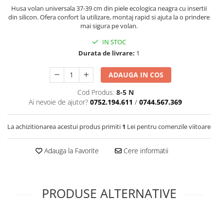
Cotiere Auto
Husa volan universala 37-39 cm din piele ecologica neagra cu insertii
din silicon. Ofera confort la utilizare, montaj rapid si ajuta la o prindere
Folie Geamuri
mai sigura pe volan.
Huse Volan Auto
IN STOC
Huse Volan cu Ac si Ata
Durata de livrare:
1
Huse Volan din Piele Ecologica
ADAUGA IN COS
Huse Volan din Piele Ecologica cu
Silicon
Cod Produs:
8-5 N
Huse Volan Piele Naturala
Ai nevoie de ajutor?
0752.194.611
/
0744.567.369
Huse Volan Silicon
Nuca Volan
La achizitionarea acestui produs primiti
1
Lei pentru comenzile viitoare
Odorizante Auto
Adauga la Favorite
Cere informatii
Oglinda Retrovizoare
Ornamente Auto
Ornamente Pedale Auto
PRODUSE ALTERNATIVE
Ornamente Protectie Portiera
Ornamente Schimbator Viteza