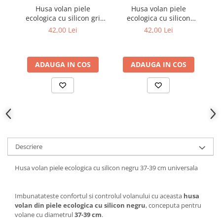
Husa volan piele
Husa volan piele
Ornamente Toba Auto
ecologica cu silicon gri
ecologica cu silicon
ec
Parasolare Auto
37-39 cm universala
albastru 37-39 cm
42,00 Lei
42,00 Lei
universala
Plasa elastica & Organizator Auto
Prelate Auto
ADAUGA IN COS
ADAUGA IN COS
Scrumiere Auto
Stergatoare Parbriz
Suport Auto Ochelari
Suporti Numar Inmatriculare
Suporti Pahar Auto
Descriere
Suporti Telefon Auto
Tetiera Auto
Husa volan piele ecologica cu silicon negru 37-39 cm universala
COVORASE AUTO
Covorase AUDI
Imbunatateste confortul si controlul volanului cu aceasta
husa
volan din piele ecologica cu silicon negru
, conceputa pentru
Covorase BMW
volane cu diametrul
37-39 cm
.