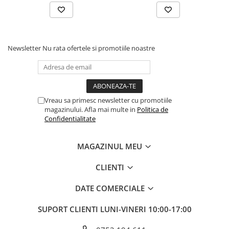
ELECTRICE AUTO
Adaptoare Bricheta Auto
Antene Auto
Banda izolatoare
Newsletter
Nu rata ofertele si promotiile noastre
Borne Baterie
Bricheta Auto
Cabluri Alimentare Date Telefon
Vreau sa primesc newsletter cu promotiile
magazinului. Afla mai multe in
Politica de
Cabluri de Pornire
Confidentialitate
Claxoane Auto
Incarcatoare Auto
MAGAZINUL MEU
Invertor Auto
CLIENTI
Papuci / Conectori Electrici
DATE COMERCIALE
Redresoare Auto
Roboti Pornire Auto
SUPORT CLIENTI
LUNI-VINERI 10:00-17:00
Sigurante Auto