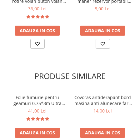
rotire volan buton volan
maner rezervor portabil
Covorase MINI
auto
etans
36,00 Lei
8,00 Lei
Caracteristici produs
Covorase NISSAN
Covorase OPEL
tip produs: husa volan auto
ADAUGA IN COS
ADAUGA IN COS
material: piele ecologica + silicon
Covorase PEUGEOT
culoare: negru
diametru compatibil: 37-39 cm
Covorase PORSCHE
compatibilitate: universala
Covorase RENAULT
insertii silicon antiderapant
montaj rapid si usor
Covorase SEAT
rol: protectie volan si imbunatatire aderenta
PRODUSE SIMILARE
Covorase SKODA
Pretul afisat este per bucata.
Covorase SsangYong
Covorase SUZUKI
Folie fumurie pentru
Covoras antiderapant bord
Covorase TOYOTA
geamuri 0.75*3m Ultra
masina anti alunecare fara
Super Dark Black 1%
lipire
41,00 Lei
14,00 Lei
Covorase VOLKSWAGEN
Covorase VOLVO
Tavite Portbagaj
ADAUGA IN COS
ADAUGA IN COS