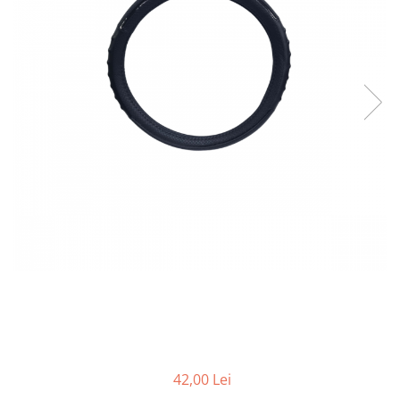
Bare Portbagaj
Brelocuri Auto Metalice Chei
Capace Prezoane
Carcase Chei Auto
Carcasa cheie Audi
Carcasa cheie Bmw
Carcasa cheie Dacia
Carcasa Cheie Fiat
Carcasa Cheie Ford
Carcasa Cheie Hyundai
Carcasa Cheie Mercedes Benz
Carcasa Cheie Opel
Carcasa Cheie Peugeot
Carcasa Cheie Renault
Carcasa Cheie Skoda
Carcasa Cheie Toyota
42,00 Lei
Carcasa Cheie Volkswagen