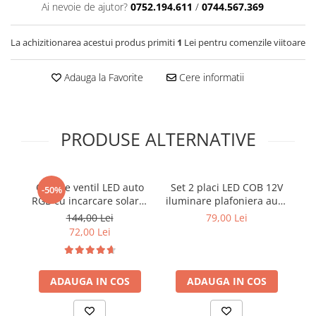
Ai nevoie de ajutor?
0752.194.611
/
0744.567.369
Cotiere Auto
Folie Geamuri
La achizitionarea acestui produs primiti
1
Lei pentru comenzile viitoare
Huse Volan Auto
Huse Volan cu Ac si Ata
Adauga la Favorite
Cere informatii
Huse Volan din Piele Ecologica
Huse Volan din Piele Ecologica cu
Silicon
PRODUSE ALTERNATIVE
Huse Volan Piele Naturala
Huse Volan Silicon
Nuca Volan
Capace ventil LED auto
Set 2 placi LED COB 12V
T
-50%
Odorizante Auto
RGB cu incarcare solara,
iluminare plafoniera auto
set 4 buc
24.7 cm
144,00 Lei
79,00 Lei
Oglinda Retrovizoare
72,00 Lei
Ornamente Auto
Ornamente Pedale Auto
ADAUGA IN COS
ADAUGA IN COS
Ornamente Protectie Portiera
Ornamente Schimbator Viteza