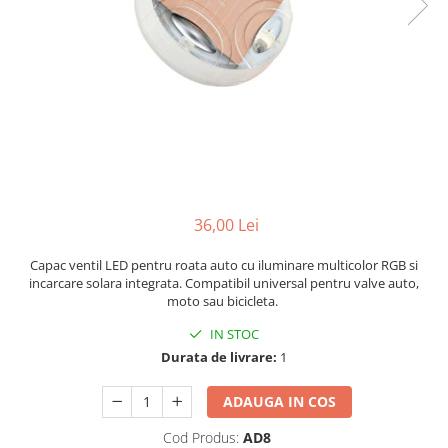
Bare Portbagaj
Brelocuri Auto Metalice Chei
Capace Prezoane
Carcase Chei Auto
Carcasa cheie Audi
Carcasa cheie Bmw
Carcasa cheie Dacia
Carcasa Cheie Fiat
36,00 Lei
Carcasa Cheie Ford
Carcasa Cheie Hyundai
Capac ventil LED pentru roata auto cu iluminare multicolor RGB si
Carcasa Cheie Mercedes Benz
incarcare solara integrata. Compatibil universal pentru valve auto,
moto sau bicicleta.
Carcasa Cheie Opel
Carcasa Cheie Peugeot
IN STOC
Durata de livrare:
1
Carcasa Cheie Renault
Carcasa Cheie Skoda
ADAUGA IN COS
Carcasa Cheie Toyota
Carcasa Cheie Volkswagen
Cod Produs:
AD8