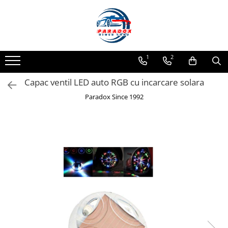
Toate Produsele
ACCESORII AUTO
1
2
Abtibild / Sticker Auto
Capac ventil LED auto RGB cu incarcare solara
Baby on Board
Diverse modele
Paradox Since 1992
Limitare de viteza
RO; EU
Semn incepator
Accesorii Camping
Accesorii Curatare Auto
Accesorii Sezon Rece
Accesorii Siguranta Auto
Banda Reflectorizanta