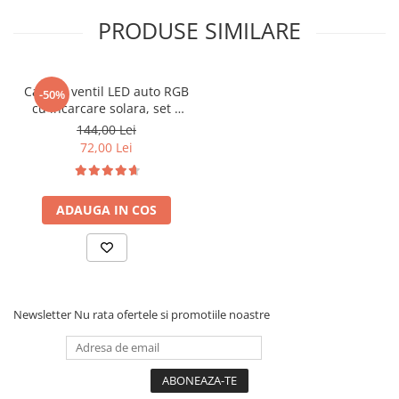
Covorase MINI
PRODUSE SIMILARE
Covorase NISSAN
Covorase OPEL
Capace ventil LED auto RGB
-50%
Covorase PEUGEOT
cu incarcare solara, set 4
buc
Covorase PORSCHE
144,00 Lei
72,00 Lei
Covorase RENAULT
Covorase SEAT
ADAUGA IN COS
Covorase SKODA
Covorase SsangYong
Covorase SUZUKI
Covorase TOYOTA
Newsletter
Nu rata ofertele si promotiile noastre
Covorase VOLKSWAGEN
Covorase VOLVO
Tavite Portbagaj