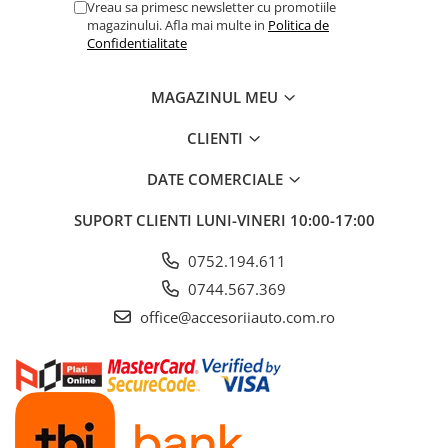
ELECTRICE AUTO
Vreau sa primesc newsletter cu promotiile
magazinului. Afla mai multe in
Politica de
Adaptoare Bricheta Auto
Confidentialitate
Antene Auto
Banda izolatoare
MAGAZINUL MEU
Borne Baterie
CLIENTI
Bricheta Auto
DATE COMERCIALE
Cabluri Alimentare Date Telefon
Cabluri de Pornire
SUPORT CLIENTI
LUNI-VINERI 10:00-17:00
Claxoane Auto
0752.194.611
Incarcatoare Auto
0744.567.369
Invertor Auto
office@accesoriiauto.com.ro
Papuci / Conectori Electrici
Redresoare Auto
Roboti Pornire Auto
Sigurante Auto