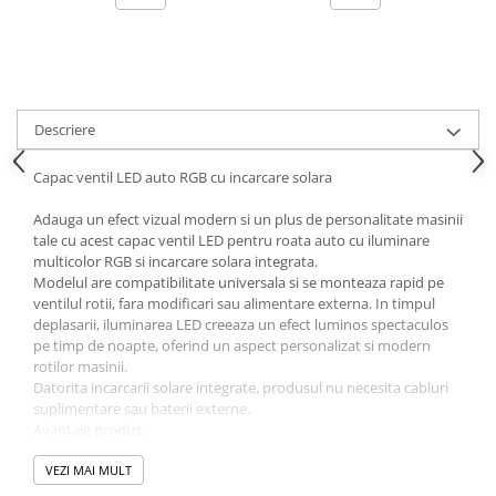
Ornamente Toba Auto
Parasolare Auto
Plasa elastica & Organizator Auto
Prelate Auto
Descriere
Scrumiere Auto
Capac ventil LED auto RGB cu incarcare solara
Stergatoare Parbriz
Adauga un efect vizual modern si un plus de personalitate masinii
Suport Auto Ochelari
tale cu acest capac ventil LED pentru roata auto cu iluminare
multicolor RGB si incarcare solara integrata.
Suporti Numar Inmatriculare
Modelul are compatibilitate universala si se monteaza rapid pe
Suporti Pahar Auto
ventilul rotii, fara modificari sau alimentare externa. In timpul
deplasarii, iluminarea LED creeaza un efect luminos spectaculos
Suporti Telefon Auto
pe timp de noapte, oferind un aspect personalizat si modern
rotilor masinii.
Tetiera Auto
Datorita incarcarii solare integrate, produsul nu necesita cabluri
COVORASE AUTO
suplimentare sau baterii externe.
Avantaje produs:
Covorase AUDI
iluminare LED multicolor RGB
Covorase BMW
VEZI MAI MULT
incarcare solara integrata
efect luminos 360°