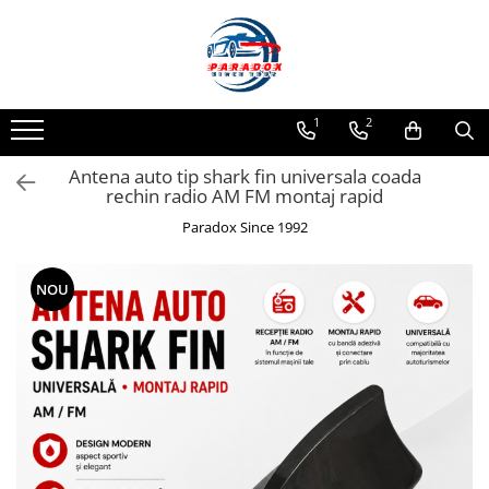
Toate Produsele
ACCESORII AUTO
1
2
Abtibild / Sticker Auto
Antena auto tip shark fin universala coada
Baby on Board
rechin radio AM FM montaj rapid
Diverse modele
Paradox Since 1992
Limitare de viteza
RO; EU
NOU
Semn incepator
Accesorii Camping
Accesorii Curatare Auto
Accesorii Sezon Rece
Accesorii Siguranta Auto
Banda Reflectorizanta