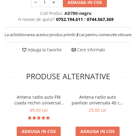
ADAUGA IN COS
Cotiere Auto
Cod Produs:
AD780-negru
Folie Geamuri
Ai nevoie de ajutor?
0752.194.611
/
0744.567.369
Huse Volan Auto
Huse Volan cu Ac si Ata
La achizitionarea acestui produs primiti
2
Lei pentru comenzile viitoare
Huse Volan din Piele Ecologica
Huse Volan din Piele Ecologica cu
Adauga la Favorite
Cere informatii
Silicon
Huse Volan Piele Naturala
Huse Volan Silicon
PRODUSE ALTERNATIVE
Nuca Volan
Odorizante Auto
Oglinda Retrovizoare
Antena radio auto FM
Antena radio auto
S
coada rechin universala
pavilion universala 40 cm
an
Ornamente Auto
gri
12V
49,00 Lei
29,00 Lei
Ornamente Pedale Auto
Ornamente Protectie Portiera
ADAUGA IN COS
ADAUGA IN COS
Ornamente Schimbator Viteza