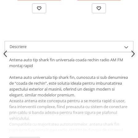
Ornamente Toba Auto
Parasolare Auto
Plasa elastica & Organizator Auto
Prelate Auto
Scrumiere Auto
Descriere
Stergatoare Parbriz
Antena auto tip shark fin universala coada rechin radio AM FM
Suport Auto Ochelari
montaj rapid
Suporti Numar Inmatriculare
Antena auto universala tip shark fin, cunoscuta si sub denumirea
Suporti Pahar Auto
de “coada de rechin”, este solutia ideala pentru imbunatatirea
aspectului exterior al masinii, oferind un design modern si
Suporti Telefon Auto
elegant, similar modelelor premium.
Aceasta antena este conceputa pentru a se monta rapid si usor,
Tetiera Auto
fara interventii complexe, fiind prevazuta cu sistem de conectare
COVORASE AUTO
prin cablu si banda adeziva pentru fixare sigura pe plafonul
vehiculului.
Covorase AUDI
Compatibila cu majoritatea autoturismelor, antena shark fin
Covorase BMW
pastreaza functionalitatea radio AM/FM (in functie de sistemul
masinii), fiind o alternativa estetica la antenele clasice.