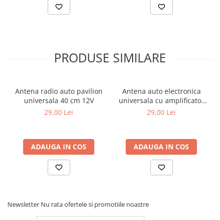
Covorase MINI
Covorase NISSAN
Covorase OPEL
PRODUSE SIMILARE
Covorase PEUGEOT
Covorase PORSCHE
Covorase RENAULT
Antena radio auto pavilion
Antena auto electronica
universala 40 cm 12V
universala cu amplificator
Covorase SEAT
12V interior parbriz
29,00 Lei
29,00 Lei
Covorase SKODA
Covorase SsangYong
ADAUGA IN COS
ADAUGA IN COS
Covorase SUZUKI
Covorase TOYOTA
Covorase VOLKSWAGEN
Covorase VOLVO
Newsletter
Nu rata ofertele si promotiile noastre
Tavite Portbagaj