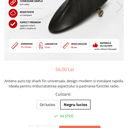
Bare Portbagaj
Brelocuri Auto Metalice Chei
Capace Prezoane
Carcase Chei Auto
Carcasa cheie Audi
Carcasa cheie Bmw
Carcasa cheie Dacia
Carcasa Cheie Fiat
Carcasa Cheie Ford
56,00 Lei
Carcasa Cheie Hyundai
Carcasa Cheie Mercedes Benz
Antena auto tip shark fin universala, design modern si instalare rapida.
Ideala pentru imbunatatirea aspectului si pastrarea functiei radio.
Carcasa Cheie Opel
Culoare
:
Carcasa Cheie Peugeot
Carcasa Cheie Renault
Gri lucios
Negru lucios
Carcasa Cheie Skoda
IN STOC
Carcasa Cheie Toyota
Carcasa Cheie Volkswagen