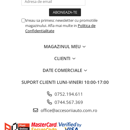
ELECTRICE AUTO
Adaptoare Bricheta Auto
Antene Auto
Vreau sa primesc newsletter cu promotiile
magazinului. Afla mai multe in
Politica de
Banda izolatoare
Confidentialitate
Borne Baterie
Bricheta Auto
MAGAZINUL MEU
Cabluri Alimentare Date Telefon
CLIENTI
Cabluri de Pornire
DATE COMERCIALE
Claxoane Auto
Incarcatoare Auto
SUPORT CLIENTI
LUNI-VINERI 10:00-17:00
Invertor Auto
0752.194.611
Papuci / Conectori Electrici
0744.567.369
Redresoare Auto
office@accesoriiauto.com.ro
Roboti Pornire Auto
Sigurante Auto