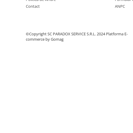
Covorase MINI
Contact
ANPC
Covorase NISSAN
Covorase OPEL
Covorase PEUGEOT
©Copyright SC PARADOX SERVICE S.R.L. 2024
Platforma E-
commerce by Gomag
Covorase PORSCHE
Covorase RENAULT
Covorase SEAT
Covorase SKODA
Covorase SsangYong
Covorase SUZUKI
Covorase TOYOTA
Covorase VOLKSWAGEN
Covorase VOLVO
Tavite Portbagaj