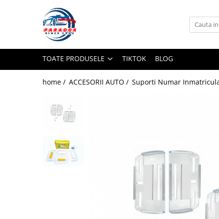
Toate Produsele
ACCESORII AUTO
TOATE PRODUSELE
TIKTOK
BLOG
Abtibild / Sticker Auto
Baby on Board
home /
ACCESORII AUTO /
Suporti Numar Inmatricul
Diverse modele
Limitare de viteza
RO; EU
Semn incepator
Accesorii Camping
Accesorii Curatare Auto
Accesorii Sezon Rece
Accesorii Siguranta Auto
Banda Reflectorizanta