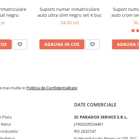
ent
nmatriculare
Suporti numar inmatriculare
Suport numa
sal negru
auto ultra slim negru set 4 buc
auto crom set
Lei
24,00 Lei
36
COS
ADAUGA IN COS
ADAUGA I
la mai multe in
Politica de Confidentialitate
DATE COMERCIALE
 Plata
SC PARADOX SERVICE S.R.L.
e Retur
J1992028534401
Produselor
RO 2632747
de Retur
bulevardul Iuliu Maniu nr.105, bl C, 