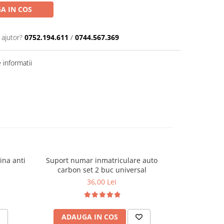
A IN COS
 ajutor?
0752.194.611
/
0744.567.369
informatii
ina anti
Suport numar inmatriculare auto
Suport numar
carbon set 2 buc universal
set
36,00 Lei
ADAUGA IN COS
ADAU