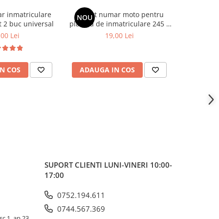
r inmatriculare
Suport numar moto pentru
Suport n
NOU
 2 buc universal
placuta de inmatriculare 245 x
auto carbon
135 mm universal
,00 Lei
19,00 Lei
N COS
ADAUGA IN COS
ADAUG
SUPORT CLIENTI
LUNI-VINERI 10:00-
17:00
0752.194.611
0744.567.369
sc 1, ap 23