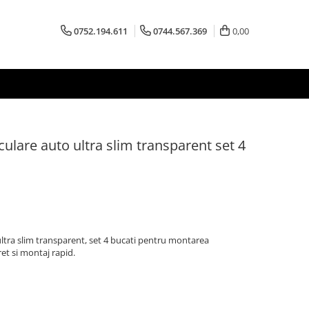
0752.194.611
0744.567.369
0,00
ulare auto ultra slim transparent set 4
ltra slim transparent, set 4 bucati pentru montarea
ret si montaj rapid.