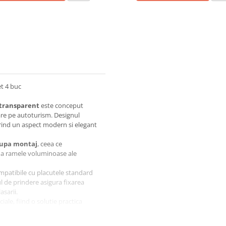
et 4 buc
 transparent
este conceput
lare pe autoturism. Designul
erind un aspect modern si elegant
dupa montaj
, ceea ce
ina ramele voluminoase ale
mpatibile cu placutele standard
l de prindere asigura fixarea
asarii.
ale, fiind o solutie practica
utelor de inmatriculare fata si