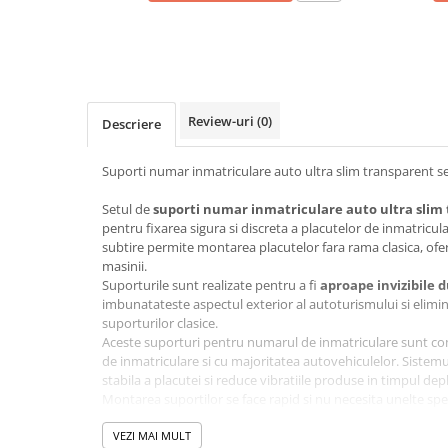
Cotiere Auto
Folie Geamuri
Huse Volan Auto
Huse Volan cu Ac si Ata
Review-uri
(0)
Descriere
Huse Volan din Piele Ecologica
Huse Volan din Piele Ecologica cu
Suporti numar inmatriculare auto ultra slim transparent s
Silicon
Huse Volan Piele Naturala
Setul de
suporti numar inmatriculare auto ultra slim
pentru fixarea sigura si discreta a placutelor de inmatricu
Huse Volan Silicon
subtire permite montarea placutelor fara rama clasica, of
Nuca Volan
masinii.
Odorizante Auto
Suporturile sunt realizate pentru a fi
aproape invizibile 
imbunatateste aspectul exterior al autoturismului si elim
Oglinda Retrovizoare
suporturilor clasice.
Aceste suporturi pentru numarul de inmatriculare sunt co
Ornamente Auto
de inmatriculare si cu majoritatea autovehiculelor. Sistemu
Ornamente Pedale Auto
stabila a placutei si reduce vibratiile produse in timpul depl
Montarea suportilor se face rapid si nu necesita unelte speci
Ornamente Protectie Portiera
pentru instalarea placutelor de inmatriculare pe masina.
Setul contine
VEZI MAI MULT
4 suporturi
, suficiente pentru montarea plac
Ornamente Schimbator Viteza