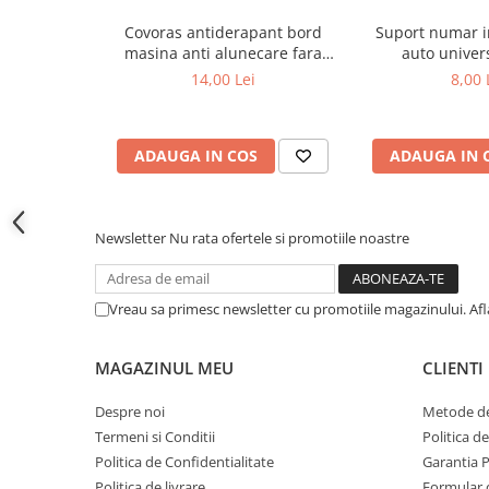
Covorase CHEVROLET
4 suporti numar inmatriculare auto ultra slim transpar
Pretul afisat este
pentru setul de 4 bucati
.
Covoras antiderapant bord
Suport numar i
Covorase CITROEN
masina anti alunecare fara
auto univer
Covorase DACIA
lipire
14,00 Lei
8,00 
Covorase DS
Covorase FIAT
ADAUGA IN COS
ADAUGA IN 
Covorase FORD
Covorase HONDA
Newsletter
Nu rata ofertele si promotiile noastre
Covorase HYUNDAI
Covorase ISUZU
Covorase IVECO
Vreau sa primesc newsletter cu promotiile magazinului. Af
Covorase KIA
MAGAZINUL MEU
CLIENTI
Covorase MAN
Covorase MAZDA
Despre noi
Metode de
Termeni si Conditii
Politica d
Covorase MERCEDES
Politica de Confidentialitate
Garantia 
Covorase MG
Politica de livrare
Formular 