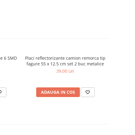
re 6 SMD
Placi reflectorizante camion remorca tip
Banda ref
fagure 55 x 12.5 cm set 2 buc metalice
45m aut
39,00 Lei
ADAUGA IN COS
V