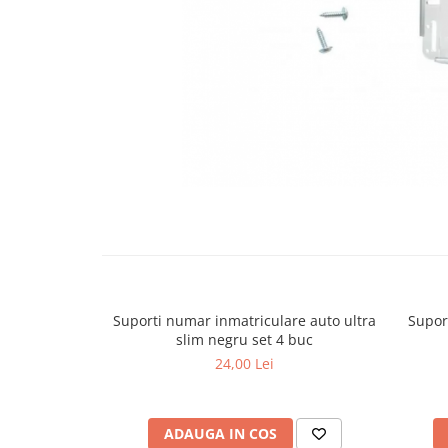
Bare Portbagaj
Brelocuri Auto Metalice Chei
Capace Prezoane
Carcase Chei Auto
Carcasa cheie Audi
Carcasa cheie Bmw
Carcasa cheie Dacia
Carcasa Cheie Fiat
Distribuie
pe
Carcasa Cheie Ford
Facebook
Carcasa Cheie Hyundai
Carcasa Cheie Mercedes Benz
Carcasa Cheie Opel
Suporti numar inmatriculare auto ultra
Supor
Carcasa Cheie Peugeot
slim negru set 4 buc
Carcasa Cheie Renault
24,00 Lei
Carcasa Cheie Skoda
Carcasa Cheie Toyota
ADAUGA IN COS
Carcasa Cheie Volkswagen